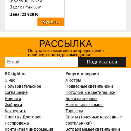
В:
52 см
Д:
35.6 см
E27 x 1 max 60W
Цена: 23 928 Р.
Купить
РАССЫЛКА
Получайте самые свежие предложения
новинки, советы, рекомендации
BCLight.ru
Услуги и сервис
О нас
Люстры
Пользовательское
Подвесные светильники
соглашение
Потолочные светильники
Новости
Бра и настенные
Фабрики
Настольные лампы
Как купить
Торшеры
Оплата / Доставка
Споты (точечные накладные
Распродажа
светильники)
Контактная информация
Встраиваемые светильники