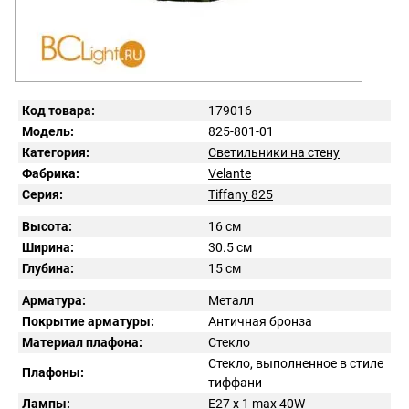
Код товара:
179016
Модель:
825-801-01
Категория:
Светильники на стену
Фабрика:
Velante
Серия:
Tiffany 825
Высота:
16 см
Ширина:
30.5 см
Глубина:
15 см
Арматура:
Металл
Покрытие арматуры:
Античная бронза
Материал плафона:
Стекло
Стекло, выполненное в стиле
Плафоны:
тиффани
Лампы:
E27 x 1 max 40W