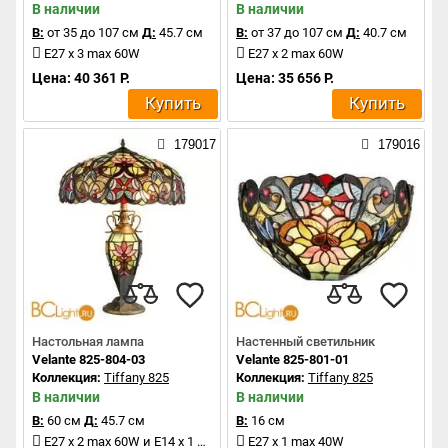
В наличии
В наличии
В:
от 35 до 107 см
Д:
45.7 см
В:
от 37 до 107 см
Д:
40.7 см
E27 x 3 max 60W
E27 x 2 max 60W
Цена: 40 361 Р.
Цена: 35 656 Р.
Купить
Купить
179017
179016
Настольная лампа
Настенный светильник
Velante 825-804-03
Velante 825-801-01
Коллекция:
Tiffany 825
Коллекция:
Tiffany 825
В наличии
В наличии
В:
60 см
Д:
45.7 см
В:
16 см
E27 x 2 max 60W и E14 x 1 max 25W
E27 x 1 max 40W