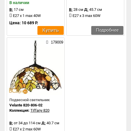
В наличии
В:
17 см
В:
28 см
Д:
45.7 см
E27 x 1 max 40W
E27 x 3 max 60W
Цена: 10 689 Р.
Купить
Подробнее
179009
Подвесной светильник
Velante 820-806-02
Коллекция:
Tiffany 820
В:
от 34 до 114 см
Д:
40.7 см
E27 x 2 max 60W