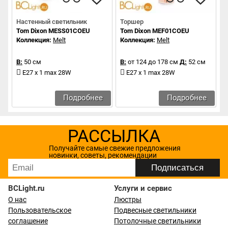
Настенный светильник
Торшер
Tom Dixon MESS01COEU
Tom Dixon MEF01COEU
Коллекция:
Melt
Коллекция:
Melt
В:
50 см
В:
от 124 до 178 см
Д:
52 см
E27 x 1 max 28W
E27 x 1 max 28W
Подробнее
Подробнее
РАССЫЛКА
Получайте самые свежие предложения
новинки, советы, рекомендации
BCLight.ru
Услуги и сервис
О нас
Люстры
Пользовательское
Подвесные светильники
соглашение
Потолочные светильники