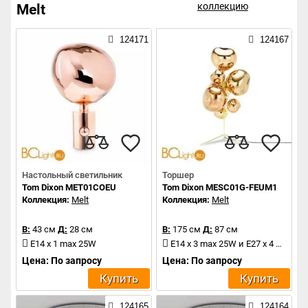
коллекцию
Melt
124171
124167
Настольный светильник
Торшер
Tom Dixon MET01COEU
Tom Dixon MESC01G-FEUM1
Коллекция:
Melt
Коллекция:
Melt
В:
43 см
Д:
28 см
В:
175 см
Д:
87 см
E14 x 1 max 25W
E14 x 3 max 25W и E27 x 4 max 28W
Цена: По запросу
Цена: По запросу
Купить
Купить
124165
124164