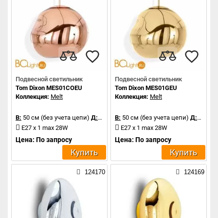
Подвесной светильник
Подвесной светильник
Tom Dixon MES01COEU
Tom Dixon MES01GEU
Коллекция:
Melt
Коллекция:
Melt
В:
50 см (без учета цепи)
Д:
50 см
В:
50 см (без учета цепи)
Д:
50 см
E27 x 1 max 28W
E27 x 1 max 28W
Цена: По запросу
Цена: По запросу
Купить
Купить
124170
124169