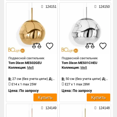
124151
124150
Подвесной светильник
Подвесной светильник
Tom Dixon MES02GEU
Tom Dixon MES01CHEU
Коллекция:
Melt
Коллекция:
Melt
В:
27 см (без учета цепи)
Д:
28 см
В:
50 см (без учета цепи)
Д:
50 см
E14 x 1 max 25W
E27 x 1 max 28W
Цена: По запросу
Цена: По запросу
Купить
Купить
124149
124148