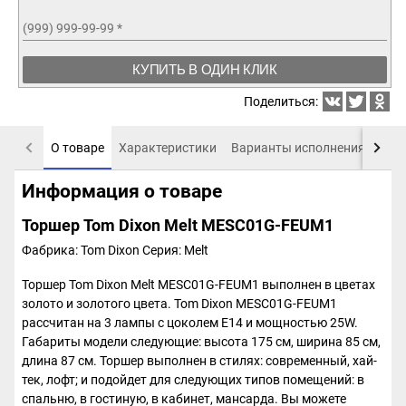
(999) 999-99-99
*
КУПИТЬ В ОДИН КЛИК
Поделиться:
О товаре
Характеристики
Варианты исполнения
Пох
Информация о товаре
Торшер Tom Dixon Melt MESC01G-FEUM1
Фабрика: Tom Dixon
Серия: Melt
Торшер Tom Dixon Melt MESC01G-FEUM1 выполнен в цветах
золото и золотого цвета. Tom Dixon MESC01G-FEUM1
рассчитан на 3 лампы с цоколем E14 и мощностью 25W.
Габариты модели следующие: высота 175 см, ширина 85 см,
длина 87 см. Торшер выполнен в стилях: современный, хай-
тек, лофт; и подойдет для следующих типов помещений: в
спальню, в гостиную, в кабинет, мансарда. Вы можете