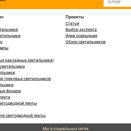
ис
Проекты
Статьи
тильники
Выбор эксперта
ветильники
Идеи освещения
ые
Обзор светильников
ампы
ые накладные светильники)
светильники
ильники
я трековых светильников
льники
вые фонари
лента
ветодиодной ленты
ля светодиодной ленты
Мы в социальных сетях