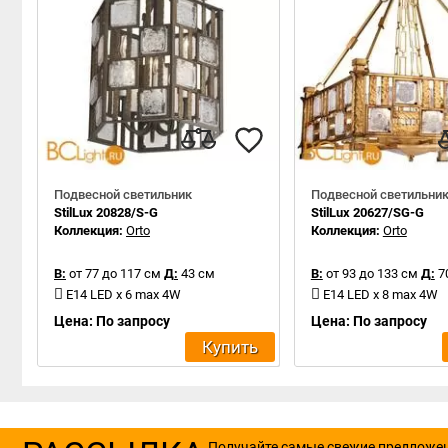
Подвесной светильник
Подвесной светильни
StilLux 20828/S-G
StilLux 20627/SG-G
Коллекция:
Orto
Коллекция:
Orto
В:
от 77 до 117 см
Д:
43 см
В:
от 93 до 133 см
Д:
7
E14 LED x 6 max 4W
E14 LED x 8 max 4W
Цена: По запросу
Цена: По запросу
Купить
Получайте самые свежие предложе