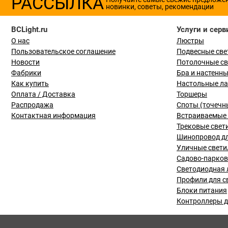
РАССЫЛКА
новинки, советы, рекомендации
BCLight.ru
Услуги и серв
О нас
Люстры
Пользовательское соглашение
Подвесные све
Новости
Потолочные с
Фабрики
Бра и настенн
Как купить
Настольные л
Оплата / Доставка
Торшеры
Распродажа
Споты (точечн
Контактная информация
Встраиваемые 
Трековые свет
Шинопровод дл
Уличные свети
Садово-парко
Светодиодная 
Профили для с
Блоки питания
Контроллеры д