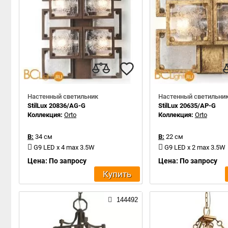
Настенный светильник
Настенный светильни
StilLux 20836/AG-G
StilLux 20635/AP-G
Коллекция:
Orto
Коллекция:
Orto
В:
34 см
В:
22 см
G9 LED x 4 max 3.5W
G9 LED x 2 max 3.5W
Цена: По запросу
Цена: По запросу
Купить
144492