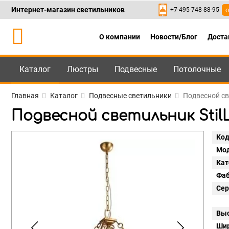
Интернет-магазин светильников
+7-495-748-88-95
о
О компании
Новости/Блог
Доста
Каталог
Люстры
Подвесные
Потолочные
Каталог
+7-495-748-88
Главная
Каталог
Подвесные светильники
Подвесной св
Подвесной светильник StilL
Код
Мод
Кат
Фаб
Сер
Выс
Шир