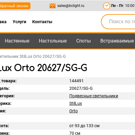
братный звонок
sales@bclight.ru
Пн - Пт
: 10:00
вка
Услуги
Контакты
Настенные
Настольные
Споты
Встраиваемые
-95
,
8-800-550-95-45
sales@bclight.ru
етильник StilLux Orto 20627/SG-G
ux Orto 20627/SG-G
 товара:
144491
ель:
20627/SG-G
егория:
Подвесные светильники
рика:
StilLux
ия:
Orto
ота:
от 93 до 133 см
ина:
70 см