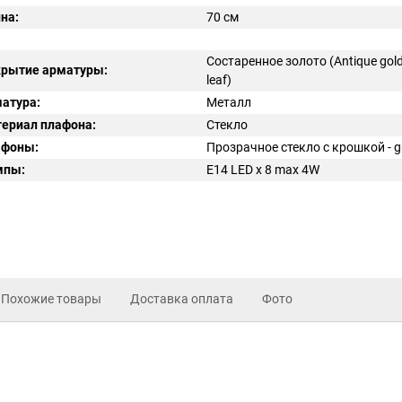
на:
70 см
Состаренное золото (Antique gol
рытие арматуры:
leaf)
атура:
Металл
ериал плафона:
Стекло
афоны:
Прозрачное стекло с крошкой - gr
мпы:
E14 LED x 8 max 4W
Похожие товары
Доставка оплата
Фото