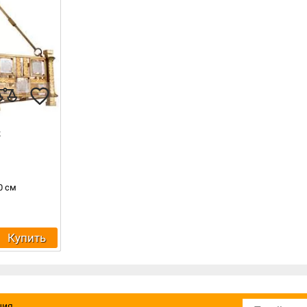
к
0 см
Купить
ния