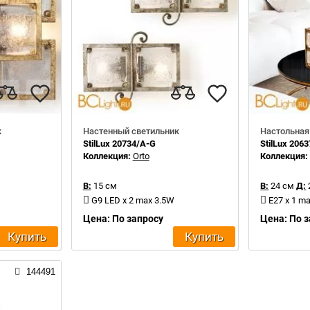
к
Настенный светильник
Настольная
StilLux 20734/A-G
StilLux 206
Коллекция:
Orto
Коллекция
В:
15 см
В:
24 см
Д:
G9 LED x 2 max 3.5W
E27 x 1 m
Цена: По запросу
Цена: По 
Купить
Купить
144491