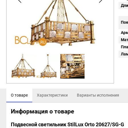
Дли
Пок
Арм
Мат
Пл
Ла
О товаре
Характеристики
Варианты исполнения
Информация о товаре
Подвесной светильник StilLux Orto 20627/SG-G