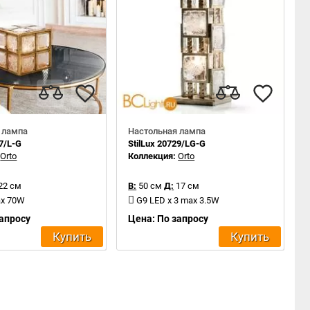
 лампа
Настольная лампа
37/L-G
StilLux 20729/LG-G
:
Orto
Коллекция:
Orto
22 см
В:
50 см
Д:
17 см
ax 70W
G9 LED x 3 max 3.5W
запросу
Цена: По запросу
Купить
Купить