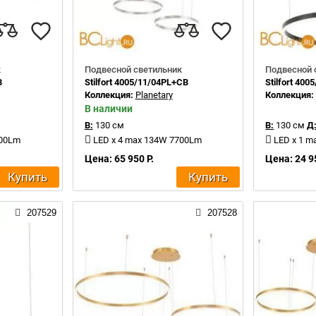
к
Подвесной светильник
Подвесной 
B
Stilfort 4005/11/04PL+CB
Stilfort 40
Коллекция:
Planetary
Коллекция
В наличии
В:
130 см
В:
130 см
Д
700Lm
LED x 4 max 134W 7700Lm
LED x 1 
Цена: 65 950 Р.
Цена: 24 9
Купить
Купить
207529
207528