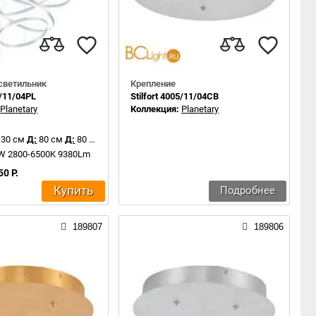
светильник
Крепление
5/11/04PL
Stilfort 4005/11/04CB
:
Planetary
Коллекция:
Planetary
130 см
Д:
80 см
Д:
80 см
4W 2800-6500K 9380Lm
50 Р.
Купить
Подробнее
189807
189806