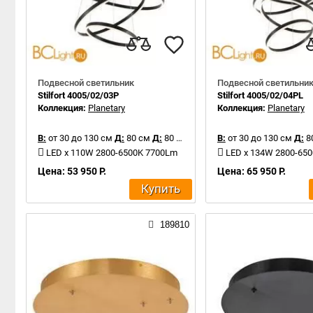
Подвесной светильник
Подвесной светильни
Stilfort 4005/02/03P
Stilfort 4005/02/04PL
Коллекция:
Planetary
Коллекция:
Planetary
В:
от 30 до 130 см
Д:
80 см
Д:
80 см
В:
от 30 до 130 см
Д:
8
LED x 110W 2800-6500K 7700Lm
LED x 134W 2800-65
Цена: 53 950 Р.
Цена: 65 950 Р.
Купить
189810