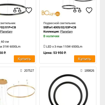
светильник
Подвесной светильник
05/02/01P+CB
Stilfort 4005/02/03P+CB
:
Planetary
Коллекция:
Planetary
В наличии
:
60 см
max 31W 6000Lm
LED x 3 max 110W 6500Lm
50 Р.
Цена: 53 950 Р.
Купить
Купить
207527
189826