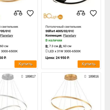
 светильник
Потолочный светильник
5/05/01C
Stilfort 4005/02/01C
:
Planetary
Коллекция:
Planetary
В наличии
60 см
В:
7.3 см
Д:
60 см
 3000-6500K
LED x 31W 3000-6500K
50 Р.
Цена: 24 950 Р.
Купить
Купить
189817
189816