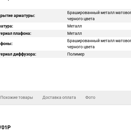
Брашированный металл матово
рытие арматуры:
черного цвета
атура:
Металл
ериал плафона:
Металл
Брашированный металл матово
афоны:
черного цвета
ериал диффузора:
Полимер
Похожие товары
Доставка оплата
Фото
2/01P