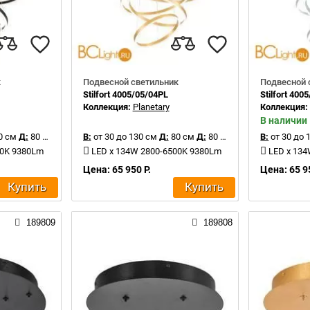
к
Подвесной светильник
Подвесной 
Stilfort 4005/05/04PL
Stilfort 400
Коллекция:
Planetary
Коллекция
В наличии
0 см
Д:
80 см
В:
от 30 до 130 см
Д:
80 см
Д:
80 см
В:
от 30 до 
00K 9380Lm
LED x 134W 2800-6500K 9380Lm
LED x 13
Цена: 65 950 Р.
Цена: 65 9
Купить
Купить
189809
189808