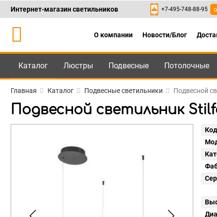
Интернет-магазин светильников
+7-495-748-88-95
о
О компании
Новости/Блог
Доста
Каталог
Люстры
Подвесные
Потолочные
Каталог
+7-495-748-88
Главная
Каталог
Подвесные светильники
Подвесной све
Подвесной светильник Stilfo
Код
Мод
Кат
Фаб
Сер
Выс
Диа