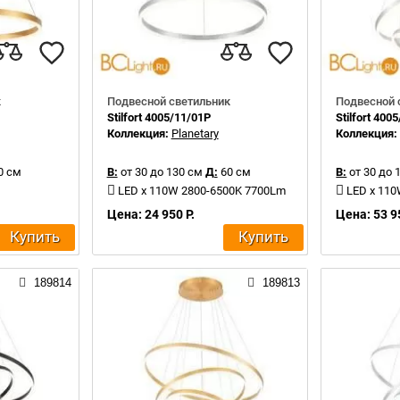
к
Подвесной светильник
Подвесной 
Stilfort 4005/11/01P
Stilfort 400
Коллекция:
Planetary
Коллекция
0 см
В:
от 30 до 130 см
Д:
60 см
В:
от 30 до 
LED x 110W 2800-6500K 7700Lm
LED x 11
Цена: 24 950 Р.
Цена: 53 9
Купить
Купить
189814
189813