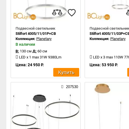
Подвесной светильник
Подвесной светильни
Stilfort 4005/11/01P+CB
Stilfort 4005/11/03P+C
Коллекция:
Planetary
Коллекция:
Planetary
В наличии
В:
130 см
Д:
60 см
LED x 1 max 31W 9380Lm
LED x 3 max 110W 7
Цена: 24 950 Р.
Цена: 53 950 Р.
Купить
207530