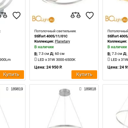
к
Потолочный светильник
Потолочный
Stilfort 4005/11/01C
Stilfort 400
Коллекция:
Planetary
Коллекция
В наличии
В наличии
В:
7.3 см
Д:
60 см
В:
7.3 см
Д:
 900Lm
LED x 31W 3000-6500K
LED x 31W
Цена: 24 950 Р.
Цена: 24 9
Купить
Купить
189819
189818