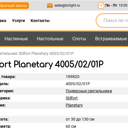
братный звонок
sales@bclight.ru
Пн - Пт
: 10:00
вка
Услуги
Контакты
Настенные
Настольные
Споты
Встраиваемые
-95
,
8-800-550-95-45
sales@bclight.ru
тильник Stilfort Planetary 4005/02/01P
rt Planetary 4005/02/01P
 товара:
189820
ель:
4005/02/01P
егория:
Подвесные светильники
рика:
Stilfort
ия:
Planetary
ота:
от 30 до 130 см
метр:
60 см