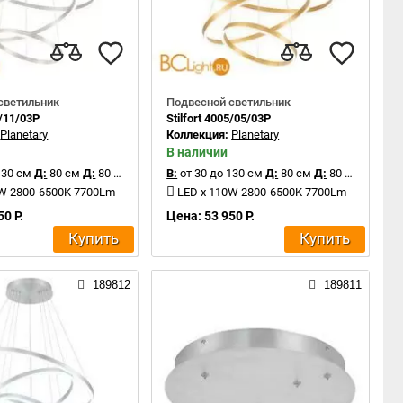
светильник
Подвесной светильник
5/11/03P
Stilfort 4005/05/03P
:
Planetary
Коллекция:
Planetary
В наличии
130 см
Д:
80 см
Д:
80 см
В:
от 30 до 130 см
Д:
80 см
Д:
80 см
0W 2800-6500K 7700Lm
LED x 110W 2800-6500K 7700Lm
50 Р.
Цена: 53 950 Р.
Купить
Купить
189812
189811