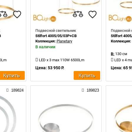
к
Подвесной светильник
Подвесной 
B
Stilfort 4005/05/03P+CB
Stilfort 40
Коллекция:
Planetary
Коллекция
В наличии
В:
130 см
80Lm
LED x 3 max 110W 6500Lm
LED x 4 
Цена: 53 950 Р.
Цена: 65 9
Купить
Купить
189824
189823