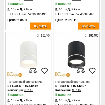
В наличии
В наличии
В:
10 см
Д:
7.9 см
В:
10 см
Д:
7.9 см
LED x 1 max 7W 3000K 490Lm
LED x 1 max 7W 4000K 490Lm
Цена: 2 050 Р.
Цена: 2 050 Р.
Купить
Купить
181404
181403
Потолочный светильник
Потолочный светильник
ST Luce ST115.542.12
ST Luce ST115.442.07
Коллекция:
ST115
Коллекция:
ST115
В наличии
В наличии
В:
10 см
Д:
7.9 см
В:
10 см
Д:
7.9 см