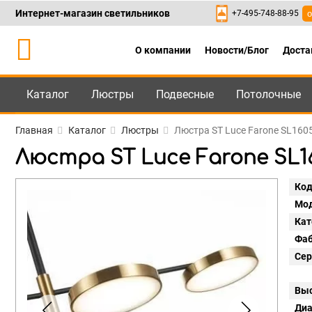
Интернет-магазин светильников
+7-495-748-88-95
о
О компании
Новости/Блог
Доста
Каталог
Люстры
Подвесные
Потолочные
Каталог
+7-495-748-88
Главная
Каталог
Люстры
Люстра ST Luce Farone SL160
Люстра ST Luce Farone SL16
Код
Мод
Кат
Фаб
Сер
Выс
Диа