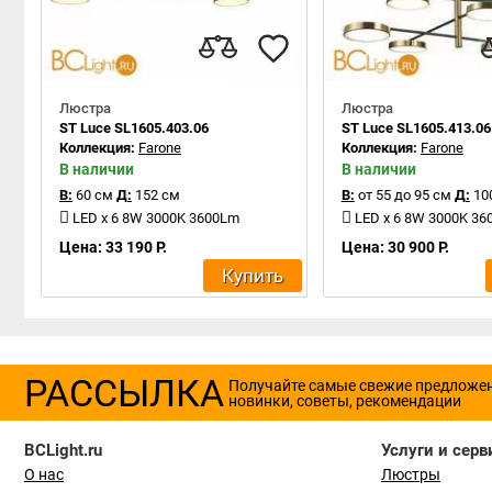
Люстра
Люстра
ST Luce SL1605.403.06
ST Luce SL1605.413.06
Коллекция:
Farone
Коллекция:
Farone
В наличии
В наличии
В:
60 см
Д:
152 см
В:
от 55 до 95 см
Д:
10
LED x 6 8W 3000K 3600Lm
LED x 6 8W 3000K 3
Цена: 33 190 Р.
Цена: 30 900 Р.
Купить
РАССЫЛКА
Получайте самые свежие предложе
новинки, советы, рекомендации
BCLight.ru
Услуги и серв
О нас
Люстры