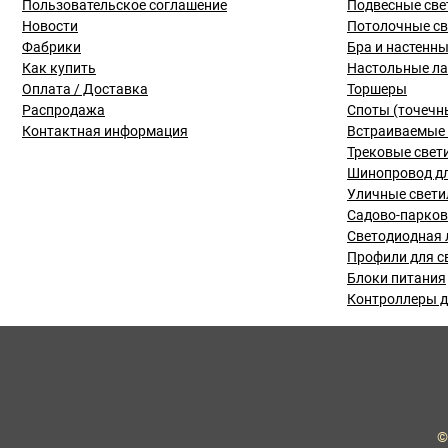
Пользовательское соглашение
Подвесные све
Новости
Потолочные с
Фабрики
Бра и настенн
Как купить
Настольные л
Оплата / Доставка
Торшеры
Распродажа
Споты (точечн
Контактная информация
Встраиваемые 
Трековые свет
Шинопровод дл
Уличные свети
Садово-парко
Светодиодная 
Профили для с
Блоки питания
Контроллеры д
©