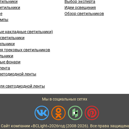
тильники
Выбор эксперта
ветильники
Идеи освещения
ые
Обзор светильников
ампы
ые накладные светильники)
светильники
ильники
я трековых светильников
льники
вые фонари
лента
ветодиодной ленты
ля светодиодной ленты
Мы в социальных сетях
 Сайт компании «BCLight»
2026
год (2008-2026). Все права защищен