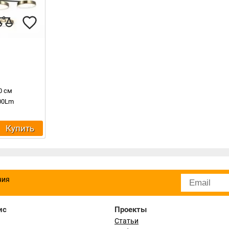
0 см
600Lm
Купить
ния
ис
Проекты
Статьи