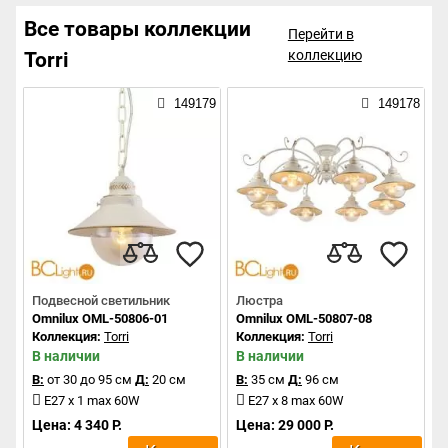
Все товары коллекции
Перейти в
коллекцию
Torri
149179
149178
Подвесной светильник
Люстра
Omnilux OML-50806-01
Omnilux OML-50807-08
Коллекция:
Torri
Коллекция:
Torri
В наличии
В наличии
В:
от 30 до 95 см
Д:
20 см
В:
35 см
Д:
96 см
E27 x 1 max 60W
E27 x 8 max 60W
Цена: 4 340 Р.
Цена: 29 000 Р.