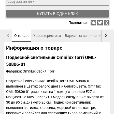
(999) 999-99-99
*
КУПИТЬ В ОДИН КЛИК
Поделиться:
О товаре
Характеристики
Варианты исполнения
Пох
Информация о товаре
Подвесной светильник Omnilux Torri OML-
50806-01
Фабрика: Omnilux
Серия: Torri
Подвесной светильник Omnilux Torri OML-50806-01
выполнен в цветах белого цвета и белого цвета. Omnilux
OML-50806-01 рассчитан на 1 лампу с цоколем E27 и
мощностью 60W. Габариты модели следующие: высота от
30 до 95 см, диаметр 20 см. Подвесной светильник
выполнен в стилях: классика, морской стиль, кантри,
прованс; и подойдет для следующих типов помещений: в