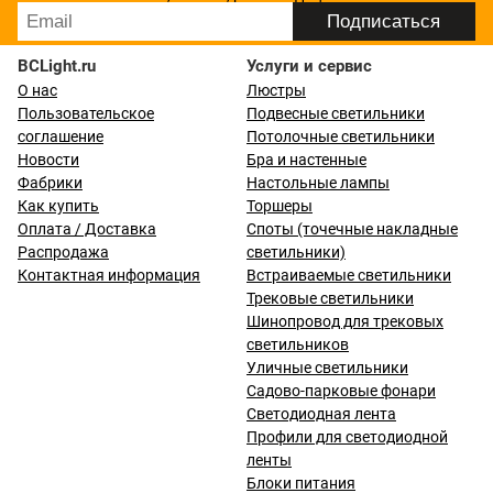
BCLight.ru
Услуги и сервис
О нас
Люстры
Пользовательское
Подвесные светильники
соглашение
Потолочные светильники
Новости
Бра и настенные
Фабрики
Настольные лампы
Как купить
Торшеры
Оплата / Доставка
Споты (точечные накладные
Распродажа
светильники)
Контактная информация
Встраиваемые светильники
Трековые светильники
Шинопровод для трековых
светильников
Уличные светильники
Садово-парковые фонари
Светодиодная лента
Профили для светодиодной
ленты
Блоки питания