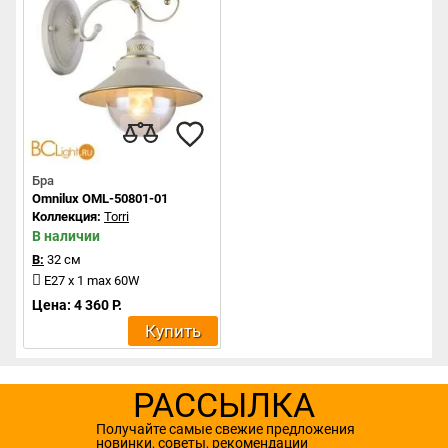
Бра
Omnilux OML-50801-01
Коллекция:
Torri
В наличии
В:
32 см
E27 x 1 max 60W
Цена: 4 360 Р.
Купить
РАССЫЛКА
Получайте самые свежие предложения
новинки, советы, рекомендации