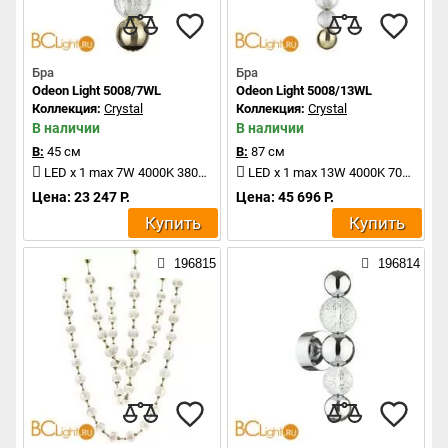
Бра
Бра
Odeon Light 5008/7WL
Odeon Light 5008/13WL
Коллекция:
Crystal
Коллекция:
Crystal
В наличии
В наличии
В:
45 см
В:
87 см
LED x 1 max 7W 4000K 380Lm
LED x 1 max 13W 4000K 700Lm
Цена: 23 247 Р.
Цена: 45 696 Р.
Купить
Купить
196815
196814