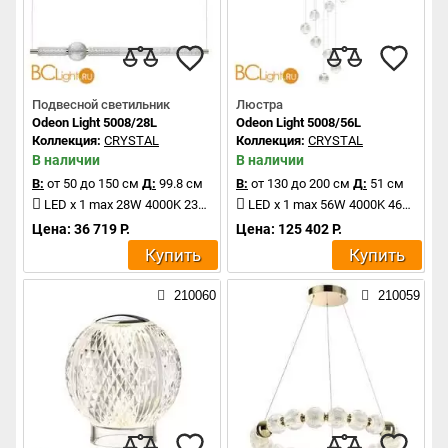
Подвесной светильник
Люстра
Odeon Light 5008/28L
Odeon Light 5008/56L
Коллекция:
CRYSTAL
Коллекция:
CRYSTAL
В наличии
В наличии
В:
от 50 до 150 см
Д:
99.8 см
В:
от 130 до 200 см
Д:
51 см
LED x 1 max 28W 4000K 2340Lm
LED x 1 max 56W 4000K 4651Lm
Цена: 36 719 Р.
Цена: 125 402 Р.
Купить
Купить
210060
210059