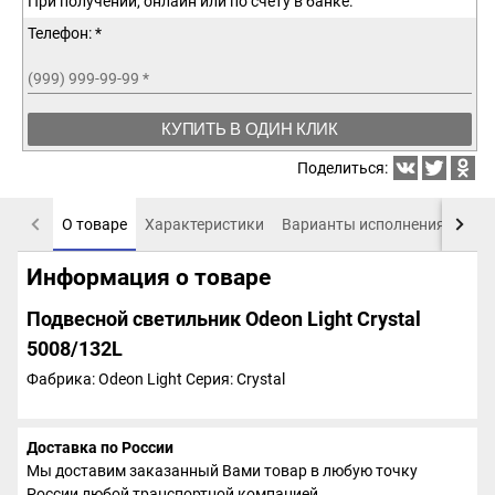
При получении, онлайн или по счету в банке.
Телефон: *
(999) 999-99-99
*
КУПИТЬ В ОДИН КЛИК
Поделиться:
О товаре
Характеристики
Варианты исполнения
Пох
Информация о товаре
Подвесной светильник Odeon Light Crystal
5008/132L
Фабрика: Odeon Light
Серия: Crystal
Доставка по России
Мы доставим заказанный Вами товар в любую точку
России любой транспортной компанией.