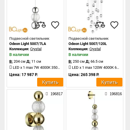
Подвесной светильник
Подвесной светильник
Odeon Light 5007/7LA
Odeon Light 5007/120L
Коллекция:
Crystal
Коллекция:
Crystal
В наличии
В наличии
В:
204 см
Д:
11 см
В:
250 см
Д:
66.5 см
LED x 1 max 7W 4000K 350Lm
LED x 1 max 120W 4000K 6600Lm
Цена: 17 987 Р.
Цена: 265 398 Р.
Купить
Купить
196817
196816