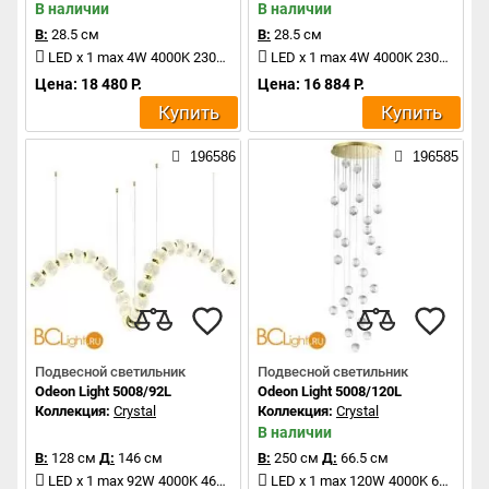
В наличии
В наличии
В:
28.5 см
В:
28.5 см
LED x 1 max 4W 4000K 230Lm
LED x 1 max 4W 4000K 230Lm
Цена: 18 480 Р.
Цена: 16 884 Р.
Купить
Купить
196586
196585
Подвесной светильник
Подвесной светильник
Odeon Light 5008/92L
Odeon Light 5008/120L
Коллекция:
Crystal
Коллекция:
Crystal
В наличии
В:
128 см
Д:
146 см
В:
250 см
Д:
66.5 см
LED x 1 max 92W 4000K 4600Lm
LED x 1 max 120W 4000K 6600Lm