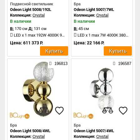
Подвесной светильник
Бра
Odeon Light 5008/192L
Odeon Light 5007/7WL
Коллекция:
Crystal
Коллекция:
Crystal
В наличии
В наличии
В:
170 см
Д:
131 см
В:
45 см
LED x 1 max 192W 4000K 9600Lm
LED x 1 max 7W 4000K 380Lm
Цена: 611 373 Р.
Цена: 22 166 Р.
Купить
Купить
196813
196587
Бра
Бра
Odeon Light 5008/4WL
Odeon Light 5007/4WL
Коллекция:
Crystal
Коллекция:
Crystal