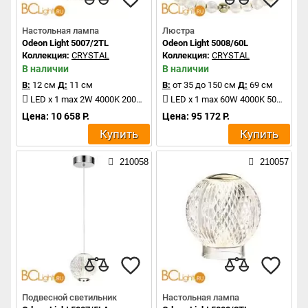
Настольная лампа
Люстра
Odeon Light 5007/2TL
Odeon Light 5008/60L
Коллекция:
CRYSTAL
Коллекция:
CRYSTAL
В наличии
В наличии
В:
12 см
Д:
11 см
В:
от 35 до 150 см
Д:
69 см
LED x 1 max 2W 4000K 200Lm
LED x 1 max 60W 4000K 5058Lm
Цена: 10 658 Р.
Цена: 95 172 Р.
Купить
Купить
210058
210057
Подвесной светильник
Настольная лампа