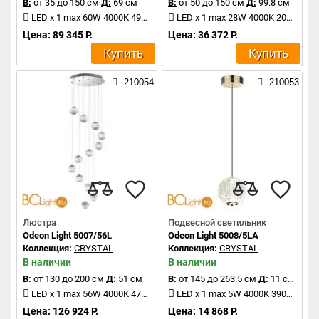
В:
от 35 до 150 см
Д:
69 см
В:
от 50 до 150 см
Д:
99.8 см
LED x 1 max 60W 4000K 4987Lm
LED x 1 max 28W 4000K 2089Lm
Цена: 89 345 Р.
Цена: 36 372 Р.
Купить
Купить
210054
210053
Люстра
Подвесной светильник
Odeon Light 5007/56L
Odeon Light 5008/5LA
Коллекция:
CRYSTAL
Коллекция:
CRYSTAL
В наличии
В наличии
В:
от 130 до 200 см
Д:
51 см
В:
от 145 до 263.5 см
Д:
11 см
LED x 1 max 56W 4000K 4711Lm
LED x 1 max 5W 4000K 390Lm
Цена: 126 924 Р.
Цена: 14 868 Р.