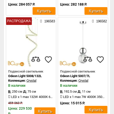
Цена: 284 057 Р.
Цена: 282 188 Р.
Купить
Купить
РАСПРОДАЖА
196583
196582
Подвесной светильник
Подвесной светильник
Odeon Light 5008/132L
Odeon Light 5007/7L
Коллекция:
Crystal
Коллекция:
Crystal
В наличии
В наличии
В:
250 см
Д:
75 см
В:
192.5 см
Д:
11 см
LED x 1 max 132W 4000K 6600Lm
LED x 1 max 7W 4000K 350Lm
Цена: 15 015 Р.
459 060 Р.
Цена: 229 530
Купить
Купить
Р.