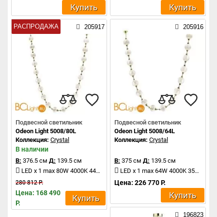
Купить
Купить
РАСПРОДАЖА
205917
205916
Подвесной светильник
Подвесной светильник
Odeon Light 5008/80L
Odeon Light 5008/64L
Коллекция:
Crystal
Коллекция:
Crystal
В наличии
В:
376.5 см
Д:
139.5 см
В:
375 см
Д:
139.5 см
LED x 1 max 80W 4000K 4400Lm
LED x 1 max 64W 4000K 3520Lm
Цена: 226 770 Р.
280 812 Р.
Цена: 168 490
Купить
Купить
Р.
196823