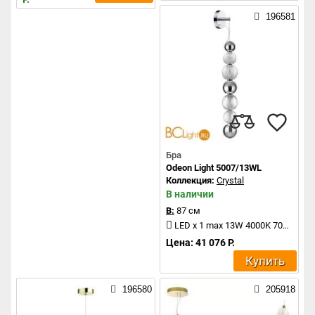
196581
Бра
Odeon Light 5007/13WL
Коллекция:
Crystal
В наличии
В:
87 см
LED x 1 max 13W 4000K 700Lm
Цена: 41 076 Р.
Купить
196580
205918