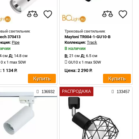
овый светильник
Трековый светильник
ech 370413
Maytoni TR004-1-GU10-B
екция:
Pipe
Коллекция:
Track
личии
В наличии
4 см
Д:
14.8 см
В:
21 см
Д:
6.5 см
0 x 1 max 50W
GU10 x 1 max 50W
 1 134 Р.
Цена: 2 290 Р.
Купить
Купить
РАСПРОДАЖА
136932
133457