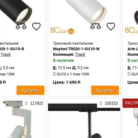
ветильник
Трековый светильник
Трек
020-1-GU10-B
Maytoni TR020-1-GU10-W
Arte
:
Track
Коллекция:
Track
Колл
В наличии
В на
:
5.2 см
В:
12.5 см
Д:
5.2 см
В:
17
 max 10W
GU10 x 1 max 10W
GU1
0 Р.
Цена: 1 690 Р.
Цена:
Купить
Купить
РАСП
117922
150153