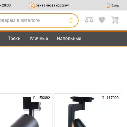
 - 20:00
заказ через корзину
Вход
Треки
Уличные
Напольные
156082
117920