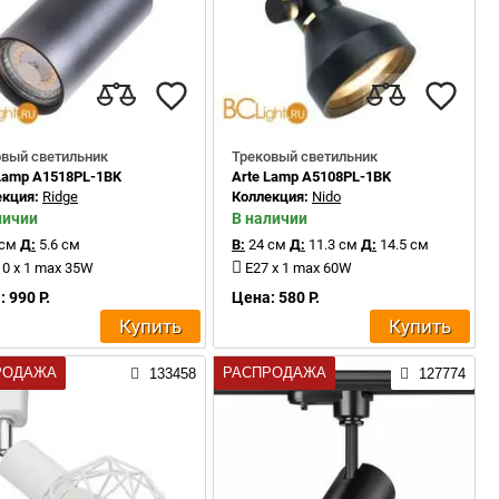
овый светильник
Трековый светильник
 Lamp A1518PL-1BK
Arte Lamp A5108PL-1BK
екция:
Ridge
Коллекция:
Nido
личии
В наличии
 см
Д:
5.6 см
В:
24 см
Д:
11.3 см
Д:
14.5 см
0 x 1 max 35W
E27 x 1 max 60W
 990 Р.
Цена: 580 Р.
Купить
Купить
РОДАЖА
РАСПРОДАЖА
133458
127774