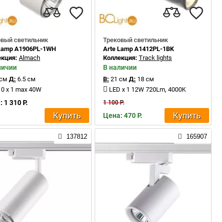
овый светильник
Трековый светильник
 Lamp A1906PL-1WH
Arte Lamp A1412PL-1BK
екция:
Almach
Коллекция:
Track lights
личии
В наличии
 см
Д:
6.5 см
В:
21 см
Д:
18 см
0 x 1 max 40W
LED x 1 12W 720Lm, 4000K
 1 310 Р.
1 100 Р.
Купить
Купить
Цена: 470 Р.
137812
165907