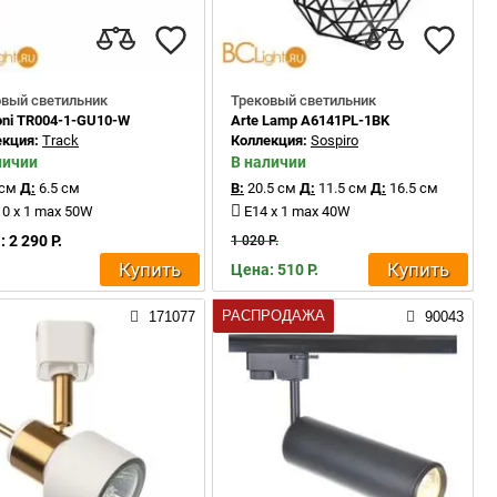
овый светильник
Трековый светильник
oni TR004-1-GU10-W
Arte Lamp A6141PL-1BK
екция:
Track
Коллекция:
Sospiro
личии
В наличии
 см
Д:
6.5 см
В:
20.5 см
Д:
11.5 см
Д:
16.5 см
0 x 1 max 50W
E14 x 1 max 40W
 2 290 Р.
1 020 Р.
Купить
Купить
Цена: 510 Р.
РАСПРОДАЖА
171077
90043