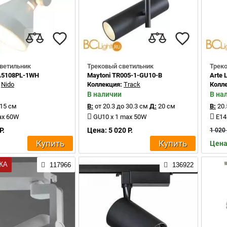
ветильник
Трековый светильник
Трек
A5108PL-1WH
Maytoni TR005-1-GU10-B
Arte
:
Nido
Коллекция:
Track
Колл
В наличии
В на
15 см
В:
от 20.3 до 30.3 см
Д:
20 см
В:
20.
ax 60W
GU10 x 1 max 50W
E14
Р.
Цена: 5 020 Р.
1 020 
Купить
Купить
Цена:
ЖА
117966
136922