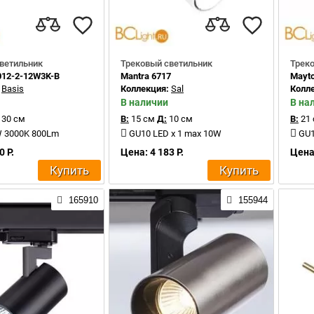
ветильник
Трековый светильник
Трек
012-2-12W3K-B
Mantra 6717
Mayt
:
Basis
Коллекция:
Sal
Колл
В наличии
В на
30 см
В:
15 см
Д:
10 см
В:
21
W 3000K 800Lm
GU10 LED x 1 max 10W
GU1
0 Р.
Цена: 4 183 Р.
Цена:
Купить
Купить
165910
155944