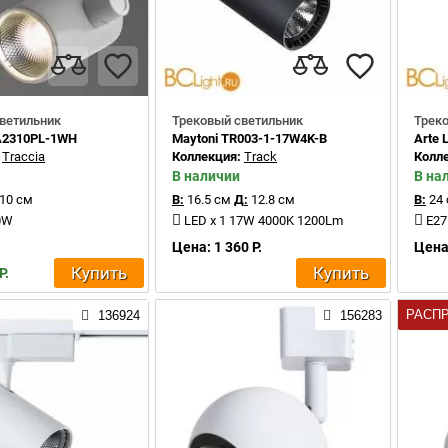
ветильник
Трековый светильник
Трек
A2310PL-1WH
Maytoni TR003-1-17W4K-B
Arte
:
Traccia
Коллекция:
Track
Колл
В наличии
В на
10 см
В:
16.5 см
Д:
12.8 см
В:
24
10W
LED x 1 17W 4000K 1200Lm
E27
Цена: 1 360 Р.
Цена:
Купить
Купить
Р.
РАСП
136924
156283