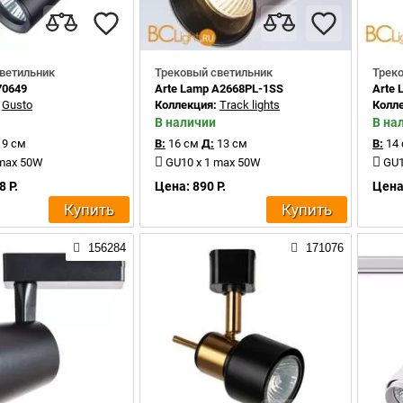
ветильник
Трековый светильник
Трек
70649
Arte Lamp A2668PL-1SS
Arte
:
Gusto
Коллекция:
Track lights
Колл
В наличии
В на
9 см
В:
16 см
Д:
13 см
В:
14
 max 50W
GU10 x 1 max 50W
GU1
8 Р.
Цена: 890 Р.
Цена:
Купить
Купить
156284
171076