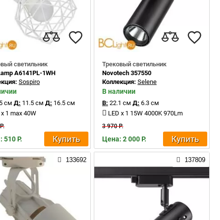
овый светильник
Трековый светильник
 Lamp A6141PL-1WH
Novotech 357550
екция:
Sospiro
Коллекция:
Selene
личии
В наличии
5 см
Д:
11.5 см
Д:
16.5 см
В:
22.1 см
Д:
6.3 см
 x 1 max 40W
LED x 1 15W 4000K 970Lm
Р.
3 970 Р.
Купить
Купить
 510 Р.
Цена: 2 000 Р.
133692
137809