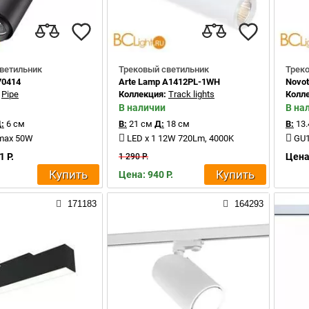
ветильник
Трековый светильник
Трек
70414
Arte Lamp A1412PL-1WH
Novot
:
Pipe
Коллекция:
Track lights
Колл
В наличии
В на
:
6 см
В:
21 см
Д:
18 см
В:
13.
 max 50W
LED x 1 12W 720Lm, 4000K
GU1
1 Р.
Цена:
1 290 Р.
Купить
Купить
Цена: 940 Р.
171183
164293