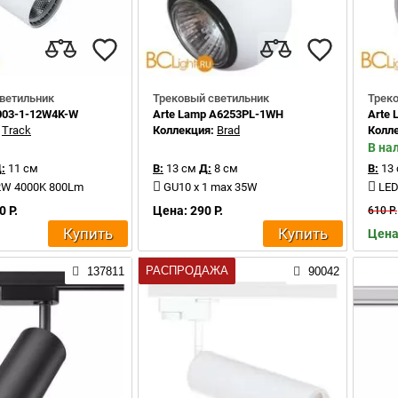
ветильник
Трековый светильник
Трек
003-1-12W4K-W
Arte Lamp A6253PL-1WH
Arte
:
Track
Коллекция:
Brad
Колл
В на
:
11 см
В:
13 см
Д:
8 см
В:
13
12W 4000K 800Lm
GU10 x 1 max 35W
LED
0 Р.
Цена: 290 Р.
610 Р.
Купить
Купить
Цена:
РАСПРОДАЖА
137811
90042