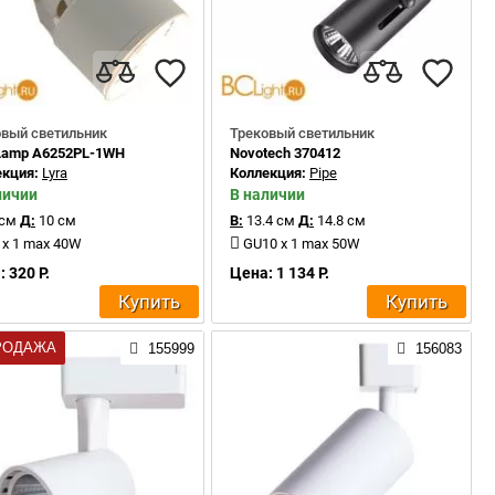
овый светильник
Трековый светильник
 Lamp A6252PL-1WH
Novotech 370412
екция:
Lyra
Коллекция:
Pipe
личии
В наличии
 см
Д:
10 см
В:
13.4 см
Д:
14.8 см
 x 1 max 40W
GU10 x 1 max 50W
 320 Р.
Цена: 1 134 Р.
Купить
Купить
РОДАЖА
155999
156083