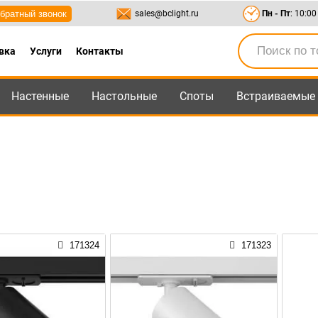
братный звонок
sales@bclight.ru
Пн - Пт
: 10:00
вка
Услуги
Контакты
Настенные
Настольные
Споты
Встраиваемые
-95
,
8-800-550-95-45
sales@bclight.ru
171324
171323