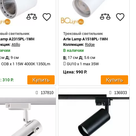
овый светильник
Трековый светильник
 Lamp A2315PL-1WH
Arte Lamp A1518PL-1WH
екция:
Atillo
Коллекция:
Ridge
личии
В наличии
 см
Д:
9 см
В:
17 см
Д:
5.6 см
 COB x 1 15W 4000K 1350Lm
GU10 x 1 max 35W
Цена: 990 Р.
Купить
Купить
 310 Р.
137810
136933