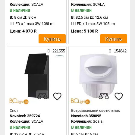
Коллекция:
SCALA
Коллекция:
SCALA
В наличии
В наличии
В:
8 см
Д:
8 см
В:
82.5 см
Д:
12.6 см
LED x 1 max 3W 108Lm
LED x 1 max 3W 105Lm
Цена: 4 070 Р.
Цена: 5 180 Р.
Купить
Купить
221555
154842
Спот
Встраиваемый светильник
Novotech 359724
Novotech 358095
Коллекция:
SCALA
Коллекция:
Scala
В наличии
В наличии
В:
12.6 см
Д:
7.5 см
В:
6 см
Д:
6 см