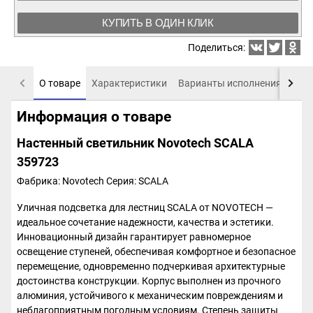
КУПИТЬ В ОДИН КЛИК
Поделиться:
О товаре
Характеристики
Варианты исполнения
Пох
Информация о товаре
Настенный светильник Novotech SCALA
359723
Фабрика: Novotech
Серия: SCALA
Уличная подсветка для лестниц SCALA от NOVOTECH —
идеальное сочетание надежности, качества и эстетики.
Инновационный дизайн гарантирует равномерное
освещение ступеней, обеспечивая комфортное и безопасное
перемещение, одновременно подчеркивая архитектурные
достоинства конструкции. Корпус выполнен из прочного
алюминия, устойчивого к механическим повреждениям и
неблагоприятным погодным условиям. Степень защиты