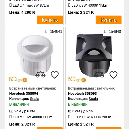
LED x 1 max 3W 87Lm
LED x 3W 4000K 15Lm
Цена: 4 290 Р.
Цена: 2 321 Р.
Купить
Купить
154841
154840
Встраиваемый светильник
Встраиваемый светильник
Novotech 358094
Novotech 358093
Коллекция:
Scala
Коллекция:
Scala
В наличии
В наличии
В:
6 см
Д:
6 см
В:
6 см
Д:
6 см
LED x 1 3W 4000K 30Lm
LED x 1 3W 4000K 20Lm
Цена: 2 321 Р.
Цена: 2 321 Р.