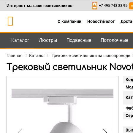
Интернет-магазин светильников
+7-495-748-88-95
о
О компании
Новости/Блог
Доста
Каталог
Люстры
Подвесные
Потолочные
Каталог
+7-495-748-88
Главная
Каталог
Трековые светильники на шинопроводе
Трековый светильник Novot
Код
Мод
Кат
Фаб
Сер
Выс