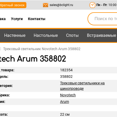
братный звонок
sales@bclight.ru
Пн - Пт
: 10:00
вка
Услуги
Контакты
Настенные
Настольные
Споты
Встраиваемые
-95
,
8-800-550-95-45
sales@bclight.ru
Трековый светильник Novotech Arum 358802
ech Arum 358802
 товара:
182354
ель:
358802
Трековые светильники на
егория:
шинопроводе
рика:
Novotech
ия:
Arum
ота:
22 см