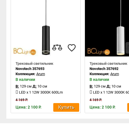
Трековый светильник
Трековый светильник
Novotech 357693
Novotech 357692
Коллекция:
Arum
Коллекция:
Arum
В наличии
В наличии
В:
129 см
Д:
10 см
В:
129 см
Д:
10 см
LED x 1 12W 3000K 600Lm
LED x 1 12W 3000K 
4 169 Р.
4 169 Р.
Купить
Цена: 2 100 Р.
Цена: 2 100 Р.