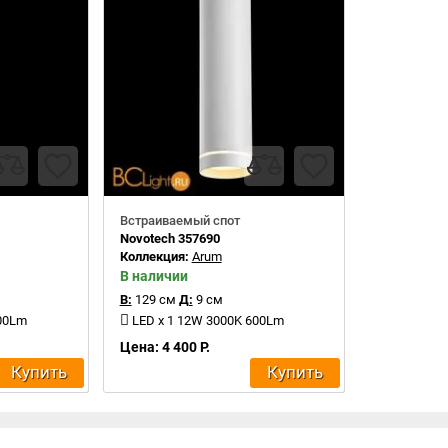
Встраиваемый спот
Novotech 357690
Коллекция:
Arum
В наличии
В:
129 см
Д:
9 см
600Lm
LED x 1 12W 3000K 600Lm
Цена: 4 400 Р.
Купить
Купить