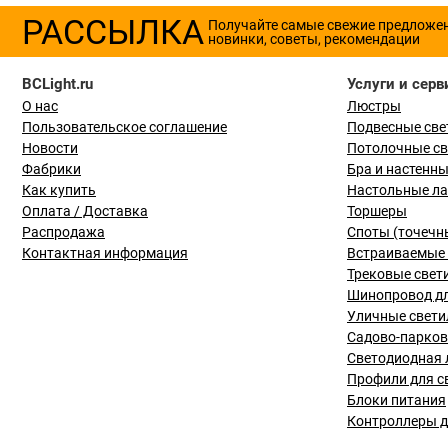
РАССЫЛКА
Получайте самые свежие предложе
новинки, советы, рекомендации
BCLight.ru
Услуги и серв
О нас
Люстры
Пользовательское соглашение
Подвесные све
Новости
Потолочные с
Фабрики
Бра и настенн
Как купить
Настольные л
Оплата / Доставка
Торшеры
Распродажа
Споты (точечн
Контактная информация
Встраиваемые 
Трековые свет
Шинопровод дл
Уличные свети
Садово-парко
Светодиодная 
Профили для с
Блоки питания
Контроллеры д