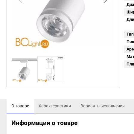
Диа
Шир
Дли
Тип
Пок
Арм
Мат
Пл
О товаре
Характеристики
Варианты исполнения
Информация о товаре