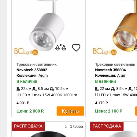
Трековый светильник
Трековый светильник
Novotech 358802
Novotech 358804
Коллекция:
Arum
Коллекция:
Arum
В наличии
В наличии
В:
22 см
Д:
8.5 см
Д:
10.5 см
В:
22 см
Д:
8.5 см
Д:
10
LED x 1 max 15W 4000K 1300Lm
LED x 1 max 15W 40
4 001 Р.
4 179 Р.
Купить
Цена: 2 000 Р.
Цена: 2 100 Р.
РАСПРОДАЖА
РАСПРОДАЖА
173665