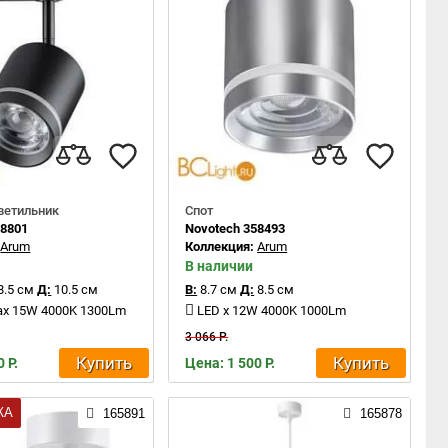
ветильник
Спот
58801
Novotech 358493
:
Arum
Коллекция:
Arum
В наличии
8.5 см
Д:
10.5 см
В:
8.7 см
Д:
8.5 см
max 15W 4000K 1300Lm
LED x 12W 4000K 1000Lm
3 066 Р.
Купить
Купить
 Р.
Цена: 1 500 Р.
ЖА
165891
165878