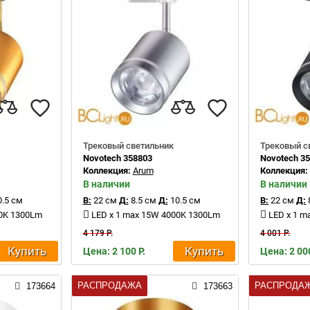
Трековый светильник
Трековый с
Novotech 358803
Novotech 3
Коллекция:
Arum
Коллекция
В наличии
В наличии
.5 см
В:
22 см
Д:
8.5 см
Д:
10.5 см
В:
22 см
Д:
00K 1300Lm
LED x 1 max 15W 4000K 1300Lm
LED x 1 
4 179 Р.
4 001 Р.
Купить
Купить
Цена: 2 100 Р.
Цена: 2 000
РАСПРОДАЖА
РАСПРОДА
173664
173663