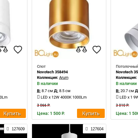
Спот
Потолочный
Novotech 358494
Novotech 3
Коллекция:
Arum
Коллекция
В наличии
В наличии
В:
8.7 см
Д:
8.5 см
В:
20.7 см
Д
00Lm
LED x 12W 4000K 1000Lm
LED x 1 9
3 066 Р.
3 010 Р.
Купить
Купить
Цена: 1 500 Р.
Цена: 1 500
127609
127604