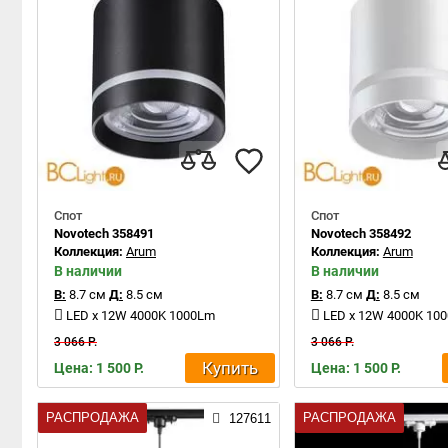
Спот
Спот
Novotech 358491
Novotech 358492
Коллекция:
Arum
Коллекция:
Arum
В наличии
В наличии
В:
8.7 см
Д:
8.5 см
В:
8.7 см
Д:
8.5 см
LED x 12W 4000K 1000Lm
LED x 12W 4000K 10
3 066 Р.
3 066 Р.
Купить
Цена: 1 500 Р.
Цена: 1 500 Р.
РАСПРОДАЖА
РАСПРОДАЖА
127611