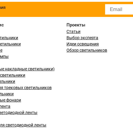
ния
ис
Проекты
Статьи
тильники
Выбор эксперта
ветильники
Идеи освещения
ые
Обзор светильников
ампы
ые накладные светильники)
светильники
ильники
я трековых светильников
льники
вые фонари
лента
ветодиодной ленты
ля светодиодной ленты