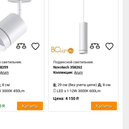
 светильник
Подвесной светильник
58259
Novotech 358262
:
Arum
Коллекция:
Arum
:
8 см
В:
29 см (без учета цепи)
Д:
8 см
W 3000K 450Lm
LED x 1 12W 3000K 600Lm
Цена: 4 150 Р.
Купить
Купить
 Р.