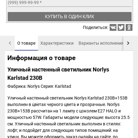
(999) 999-99-99
*
КУПИТЬ В ОДИН КЛИК
Поделиться:
О товаре
Характеристики
Варианты исполнения
Пох
Информация о товаре
Уличный настенный светильник Norlys
Karlstad 230B
Фабрика: Norlys
Серия: Karlstad
Уличный настенный светильник Norlys Karlstad 230B+153B
выполнен в цветах черного цвета и прозрачные. Norlys
230B+153B рассчитан на 1 лампу с цоколем E27 HALO и
мощностью 57W. Габариты модели следующие: высота 25.5
см. Уличный настенный светильник выполнен в стилях:
лофт; и подойдет для следующих типов помещений: на
улицу. Вы можете оформить заказ онлайн на сайте, по