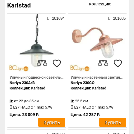
коллекцию
Karlstad
101694
101685
Уличный подвесной светильник
Уличный настенный светильник
Norlys 230A/B
Norlys 230CO
Коллекция:
Karlstad
Коллекция:
Karlstad
В:
от 22 до 85 см
В:
25.5 см
E27 HALO x 1 max 57W
E27 HALO x 1 max 57W
Цена: 23 009 Р.
Цена: 42 287 Р.
Купить
Купить