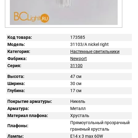
Код товара:
173585
Модель:
31103/A nickel right
Категория:
Настенные светильники
Фабрика:
Newport
Серия:
31100
Высота:
47 см
Ширина:
30 см
Глубина:
17 см
Покрытие арматуры:
Никель
Арматура:
Металл
Материал плафона:
Хрусталь
Прямоугольный прозрачный
Плафоны:
граненый хрусталь
Лампы:
E14 x 3 max 60W