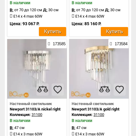
В наличии
В наличии
В:
от 70 до 120 см
Д:
30 см
В:
от 70 до 120 см
Д:
30 см
E14 x 4 max 60W
E14 x 4 max 60W
Цена: 93 067 Р.
Цена: 85 160 Р.
Купить
Купить
173585
173584
Настенный светильник
Настенный светильник
Newport 31103/A nickel right
Newport 31103/A gold right
Коллекция:
31100
Коллекция:
31100
В наличии
В наличии
В:
47 см
В:
47 см
E14 x 3 max 60W
E14 x 3 max 60W