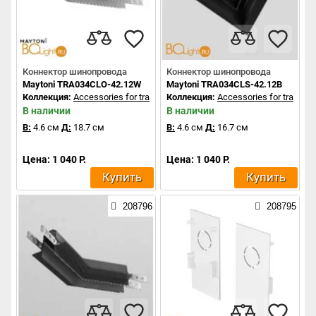
Коннектор шинопровода
Коннектор шинопровода
Maytoni TRA034CLO-42.12W
Maytoni TRA034CLS-42.12B
Коллекция:
Accessories for tracks Exility
Коллекция:
Accessories for tracks Ex
В наличии
В наличии
В:
4.6 см
Д:
18.7 см
В:
4.6 см
Д:
16.7 см
Цена: 1 040 Р.
Цена: 1 040 Р.
Купить
Купить
208796
208795