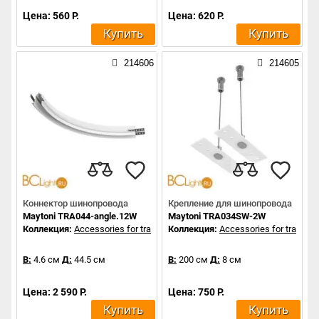
Цена: 560 Р.
Цена: 620 Р.
Купить
Купить
214606
214605
Коннектор шинопровода
Крепление для шинопровода
Maytoni TRA044-angle.12W
Maytoni TRA034SW-2W
Коллекция:
Accessories for tracks Exility
Коллекция:
Accessories for tracks Ex
В:
4.6 см
Д:
44.5 см
В:
200 см
Д:
8 см
Цена: 2 590 Р.
Цена: 750 Р.
Купить
Купить