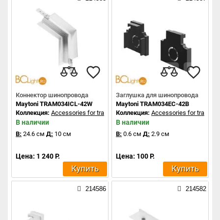
Коннектор шинопровода
Заглушка для шинопровода
Maytoni TRAM034ICL-42W
Maytoni TRAM034EC-42B
Коллекция:
Accessories for tracks Exility
Коллекция:
Accessories for tracks Ex
В наличии
В наличии
В:
24.6 см
Д:
10 см
В:
0.6 см
Д:
2.9 см
Цена: 1 240 Р.
Цена: 100 Р.
Купить
Купить
214586
214582