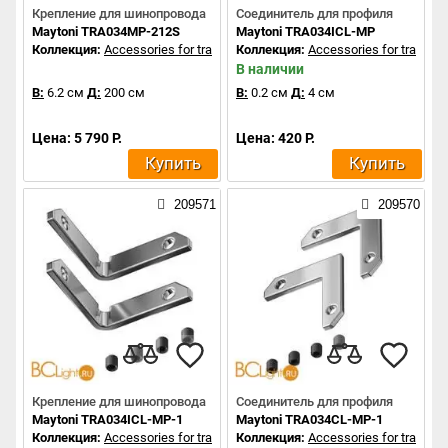
Крепление для шинопровода
Соединитель для профиля
Maytoni TRA034MP-212S
Maytoni TRA034ICL-MP
Коллекция:
Accessories for tracks Exility
Коллекция:
Accessories for tracks Ex
В наличии
В:
6.2 см
Д:
200 см
В:
0.2 см
Д:
4 см
Цена: 5 790 Р.
Цена: 420 Р.
Купить
Купить
209571
209570
Крепление для шинопровода
Соединитель для профиля
Maytoni TRA034ICL-MP-1
Maytoni TRA034CL-MP-1
Коллекция:
Accessories for tracks Exility
Коллекция:
Accessories for tracks Ex