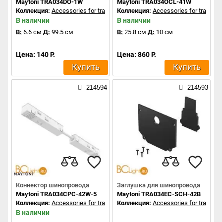
Maytoni TRA034DO-1W
Maytoni TRA034OCL-41W
Коллекция:
Accessories for tracks Exility
Коллекция:
Accessories for tracks Ex
В наличии
В наличии
В:
6.6 см
Д:
99.5 см
В:
25.8 см
Д:
10 см
Цена: 140 Р.
Цена: 860 Р.
Купить
Купить
214594
214593
Коннектор шинопровода
Заглушка для шинопровода
Maytoni TRA034CPC-42W-5
Maytoni TRA034EC-SCH-42B
Коллекция:
Accessories for tracks Exility
Коллекция:
Accessories for tracks Ex
В наличии