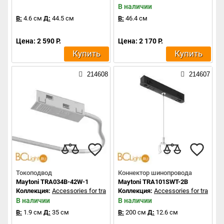
В наличии
В:
4.6 см
Д:
44.5 см
В:
46.4 см
Цена: 2 590 Р.
Цена: 2 170 Р.
Купить
Купить
214608
214607
Токоподвод
Коннектор шинопровода
Maytoni TRA034B-42W-1
Maytoni TRA101SWT-2B
Коллекция:
Accessories for tracks Exility
Коллекция:
Accessories for tracks Ex
В наличии
В наличии
В:
1.9 см
Д:
35 см
В:
200 см
Д:
12.6 см