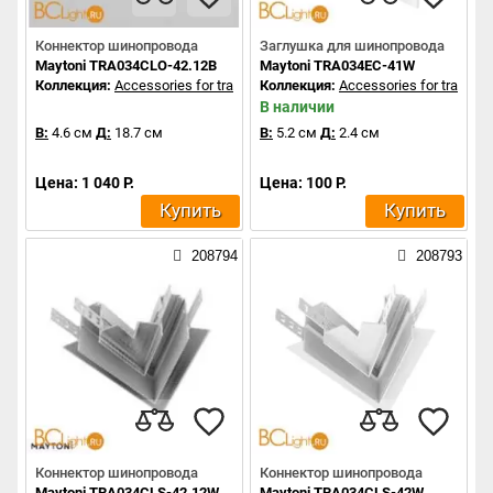
Коннектор шинопровода
Заглушка для шинопровода
Maytoni TRA034CLO-42.12B
Maytoni TRA034EC-41W
Коллекция:
Accessories for tracks Exility
Коллекция:
Accessories for tracks Ex
В наличии
В:
4.6 см
Д:
18.7 см
В:
5.2 см
Д:
2.4 см
Цена: 1 040 Р.
Цена: 100 Р.
Купить
Купить
208794
208793
Коннектор шинопровода
Коннектор шинопровода
Maytoni TRA034CLS-42.12W
Maytoni TRA034CLS-42W