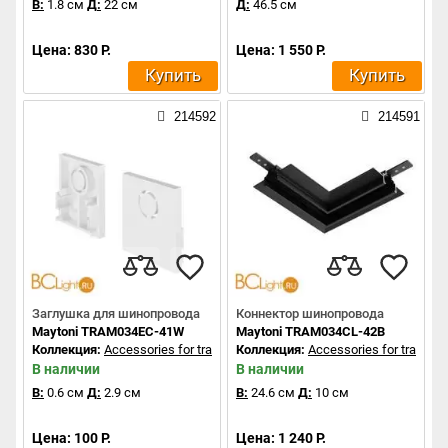
В:
1.8 см
Д:
22 см
Д:
46.5 см
Цена: 830 Р.
Цена: 1 550 Р.
Купить
Купить
214592
214591
Заглушка для шинопровода
Коннектор шинопровода
Maytoni TRAM034EC-41W
Maytoni TRAM034CL-42B
Коллекция:
Accessories for tracks Exility
Коллекция:
Accessories for tracks Ex
В наличии
В наличии
В:
0.6 см
Д:
2.9 см
В:
24.6 см
Д:
10 см
Цена: 100 Р.
Цена: 1 240 Р.