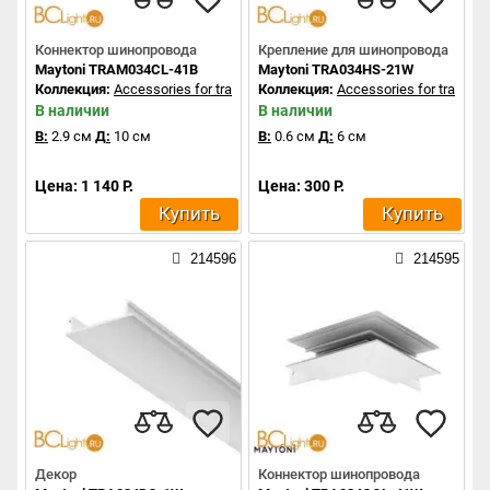
Коннектор шинопровода
Крепление для шинопровода
Maytoni TRAM034CL-41B
Maytoni TRA034HS-21W
Коллекция:
Accessories for tracks Exility
Коллекция:
Accessories for tracks Ex
В наличии
В наличии
В:
2.9 см
Д:
10 см
В:
0.6 см
Д:
6 см
Цена: 1 140 Р.
Цена: 300 Р.
Купить
Купить
214596
214595
Декор
Коннектор шинопровода