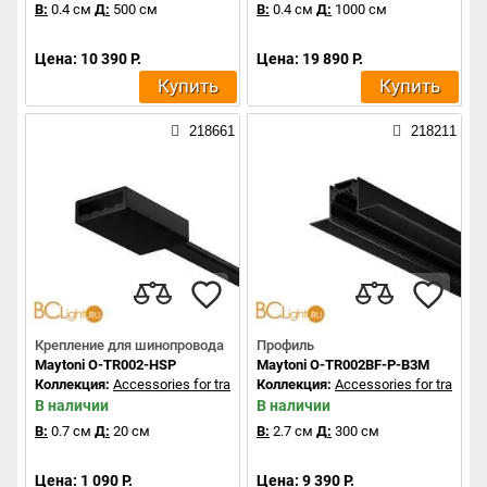
В:
0.4 см
Д:
500 см
В:
0.4 см
Д:
1000 см
Цена: 10 390 Р.
Цена: 19 890 Р.
Купить
Купить
218661
218211
Крепление для шинопровода
Профиль
Maytoni O-TR002-HSP
Maytoni O-TR002BF-P-B3M
Коллекция:
Accessories for tracks Exility
Коллекция:
Accessories for tracks Ex
В наличии
В наличии
В:
0.7 см
Д:
20 см
В:
2.7 см
Д:
300 см
Цена: 1 090 Р.
Цена: 9 390 Р.