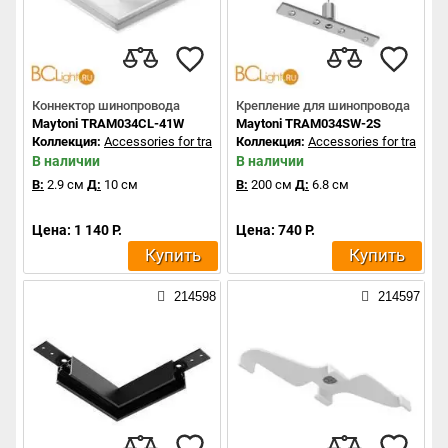
Коннектор шинопровода
Крепление для шинопровода
Maytoni TRAM034CL-41W
Maytoni TRAM034SW-2S
Коллекция:
Accessories for tracks Exility
Коллекция:
Accessories for tracks Ex
В наличии
В наличии
В:
2.9 см
Д:
10 см
В:
200 см
Д:
6.8 см
Цена: 1 140 Р.
Цена: 740 Р.
Купить
Купить
214598
214597