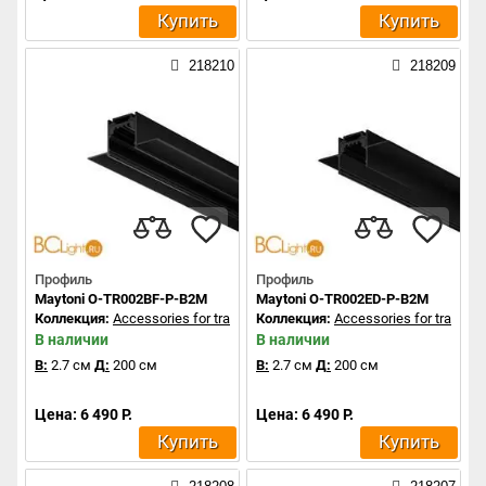
Купить
Купить
218210
218209
Профиль
Профиль
Maytoni O-TR002BF-P-B2M
Maytoni O-TR002ED-P-B2M
Коллекция:
Accessories for tracks Exility
Коллекция:
Accessories for tracks Ex
В наличии
В наличии
В:
2.7 см
Д:
200 см
В:
2.7 см
Д:
200 см
Цена: 6 490 Р.
Цена: 6 490 Р.
Купить
Купить