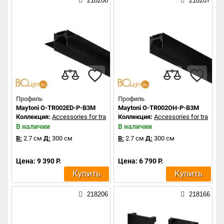
218208
218207
Профиль
Профиль
Maytoni O-TR002ED-P-B3M
Maytoni O-TR002OH-P-B3M
Коллекция:
Accessories for tracks Exility
Коллекция:
Accessories for tracks Ex
В наличии
В наличии
В:
2.7 см
Д:
300 см
В:
2.7 см
Д:
300 см
Цена: 9 390 Р.
Цена: 6 790 Р.
Купить
Купить
218206
218166