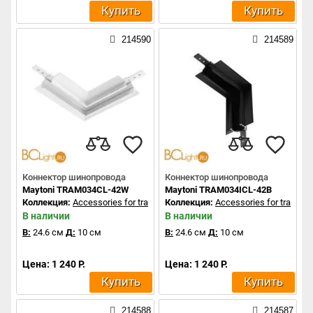
Купить
Купить
214590
214589
Коннектор шинопровода
Коннектор шинопровода
Maytoni TRAM034CL-42W
Maytoni TRAM034ICL-42B
Коллекция:
Accessories for tracks Exility
Коллекция:
Accessories for tracks Ex
В наличии
В наличии
В:
24.6 см
Д:
10 см
В:
24.6 см
Д:
10 см
Цена: 1 240 Р.
Цена: 1 240 Р.
Купить
Купить
214588
214587