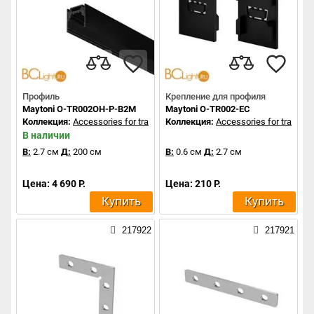
Профиль
Крепление для профиля
Maytoni O-TR002OH-P-B2M
Maytoni O-TR002-EC
Коллекция:
Accessories for tracks Exility
Коллекция:
Accessories for tracks Ex
В наличии
В:
2.7 см
Д:
200 см
В:
0.6 см
Д:
2.7 см
Цена: 4 690 Р.
Цена: 210 Р.
Купить
Купить
217922
217921