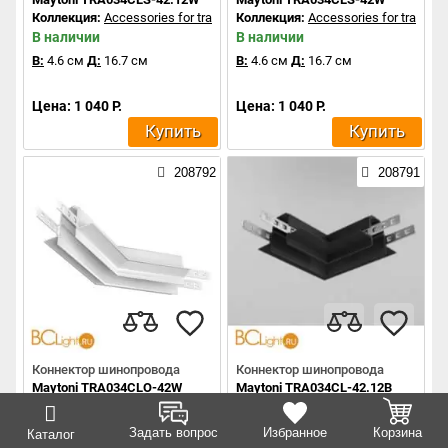
Коллекция:
Accessories for tracks Exility
Коллекция:
Accessories for tracks Ex
В наличии
В наличии
В:
4.6 см
Д:
16.7 см
В:
4.6 см
Д:
16.7 см
Цена: 1 040 Р.
Цена: 1 040 Р.
Купить
Купить
208792
208791
Коннектор шинопровода
Коннектор шинопровода
Maytoni TRA034CLO-42W
Maytoni TRA034CL-42.12B
Коллекция:
Accessories for tracks Exility
Коллекция:
Accessories for tracks Ex
В наличии
В наличии
Задать вопрос
Избранное
Корзина
Каталог