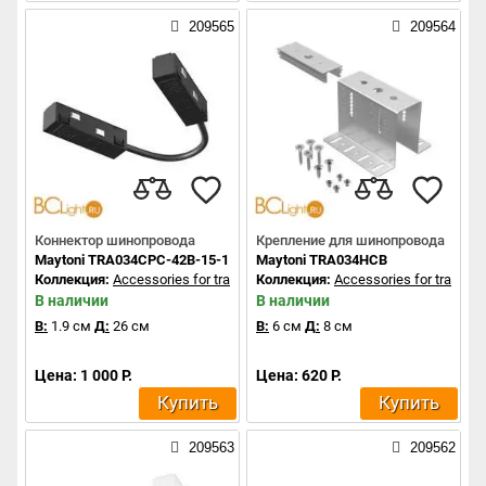
209565
209564
Коннектор шинопровода
Крепление для шинопровода
Maytoni TRA034CPC-42B-15-1
Maytoni TRA034HCB
Коллекция:
Accessories for tracks Exility
Коллекция:
Accessories for tracks Ex
В наличии
В наличии
В:
1.9 см
Д:
26 см
В:
6 см
Д:
8 см
Цена: 1 000 Р.
Цена: 620 Р.
Купить
Купить
209563
209562