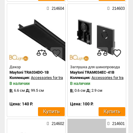
214604
214603
Декор
Заглушка для шинопровода
Maytoni TRA034DO-1B
Maytoni TRAM034EC-41B
Коллекция:
Accessories for tracks Exility
Коллекция:
Accessories for tracks Ex
В наличии
В наличии
В:
6.6 см
Д:
99.5 см
В:
0.6 см
Д:
2.9 см
Цена: 140 Р.
Цена: 100 Р.
Купить
Купить
214602
214601