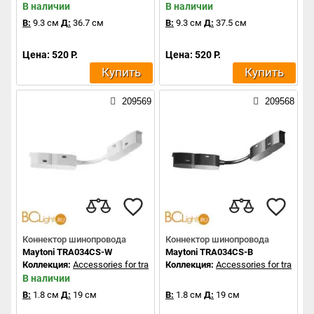
В наличии
В наличии
В:
9.3 см
Д:
36.7 см
В:
9.3 см
Д:
37.5 см
Цена: 520 Р.
Цена: 520 Р.
Купить
Купить
209569
209568
Коннектор шинопровода
Коннектор шинопровода
Maytoni TRA034CS-W
Maytoni TRA034CS-B
Коллекция:
Accessories for tracks Exility
Коллекция:
Accessories for tracks Ex
В наличии
В:
1.8 см
Д:
19 см
В:
1.8 см
Д:
19 см