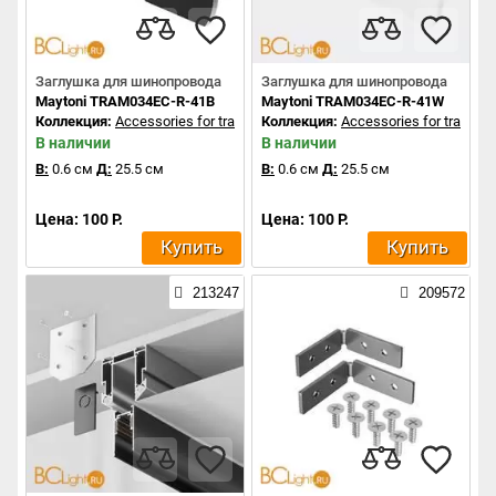
Заглушка для шинопровода
Заглушка для шинопровода
Maytoni TRAM034EC-R-41B
Maytoni TRAM034EC-R-41W
Коллекция:
Accessories for tracks Exility
Коллекция:
Accessories for tracks Ex
В наличии
В наличии
В:
0.6 см
Д:
25.5 см
В:
0.6 см
Д:
25.5 см
Цена: 100 Р.
Цена: 100 Р.
Купить
Купить
213247
209572