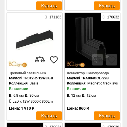
Купить
Купить
171183
170632
Трековый светильник
Коннектор шинопровода
Maytoni TR012-2-12W3K-B
Maytoni TRA004OCL-22B
Коллекция:
Basis
Коллекция:
Magnetic track system
В наличии
В наличии
В:
6.8 см
Д:
30 см
В:
12 см
Д:
12 см
LED x 12W 3000K 800Lm
Цена: 1 910 Р.
Цена: 860 Р.
Купить
Купить