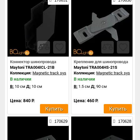
170631
170630
Коннектор шинопровода
Крепление для шинопровода
Maytoni TRA004ICL-21B
Maytoni TRA004HS-21S
Коллекция:
Magnetic track system
Коллекция:
Magnetic track system
В наличии
В наличии
В:
10 см
Д:
10 см
В:
1.5 см
Д:
90 см
Цена: 840 Р.
Цена: 460 Р.
Купить
Купить
170629
170628