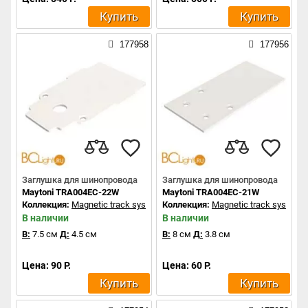
Купить
Купить
177958
177956
Заглушка для шинопровода
Заглушка для шинопровода
Maytoni TRA004EC-22W
Maytoni TRA004EC-21W
Коллекция:
Magnetic track system
Коллекция:
Magnetic track system
В наличии
В наличии
В:
7.5 см
Д:
4.5 см
В:
8 см
Д:
3.8 см
Цена: 90 Р.
Цена: 60 Р.
Купить
Купить