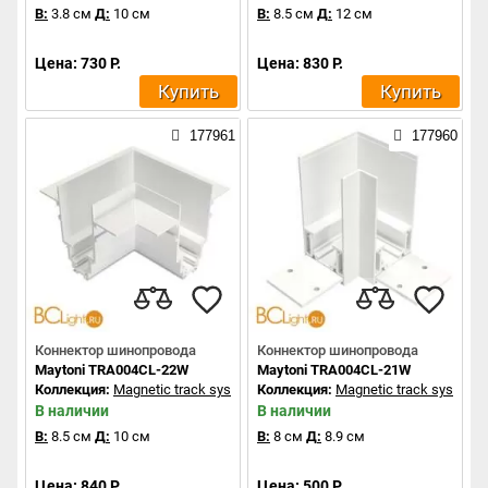
В:
3.8 см
Д:
10 см
В:
8.5 см
Д:
12 см
Цена: 730 Р.
Цена: 830 Р.
Купить
Купить
177961
177960
Коннектор шинопровода
Коннектор шинопровода
Maytoni TRA004CL-22W
Maytoni TRA004CL-21W
Коллекция:
Magnetic track system
Коллекция:
Magnetic track system
В наличии
В наличии
В:
8.5 см
Д:
10 см
В:
8 см
Д:
8.9 см
Цена: 840 Р.
Цена: 500 Р.