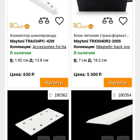
Коннектор шинопровода
Блок питания (трансформатор)
Maytoni TRA034PC-42W
Maytoni TRX004DR2-200S
Коллекция:
Accessories for tracks Exility
Коллекция:
Magnetic track system
В наличии
В наличии
В:
1.82 см
Д:
13.8 см
В:
7 см
Д:
18.2 см
Цена: 630 Р.
Цена: 5 300 Р.
Купить
Купить
180362
180354