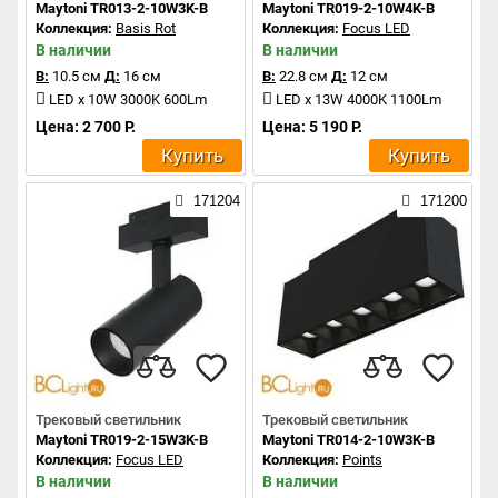
Maytoni TR013-2-10W3K-B
Maytoni TR019-2-10W4K-B
Коллекция:
Basis Rot
Коллекция:
Focus LED
В наличии
В наличии
В:
10.5 см
Д:
16 см
В:
22.8 см
Д:
12 см
LED x 10W 3000K 600Lm
LED x 13W 4000K 1100Lm
Цена: 2 700 Р.
Цена: 5 190 Р.
Купить
Купить
171204
171200
Трековый светильник
Трековый светильник
Maytoni TR019-2-15W3K-B
Maytoni TR014-2-10W3K-B
Коллекция:
Focus LED
Коллекция:
Points
В наличии
В наличии