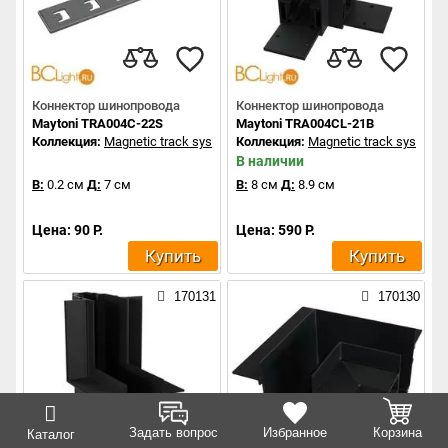
Коннектор шинопровода
Коннектор шинопровода
Maytoni TRA004C-22S
Maytoni TRA004CL-21B
Коллекция:
Magnetic track system
Коллекция:
Magnetic track system
В наличии
В:
0.2 см
Д:
7 см
В:
8 см
Д:
8.9 см
Цена: 90 Р.
Цена: 590 Р.
Купить
Купить
170131
170130
Задать вопрос
Избранное
Корзина
Каталог