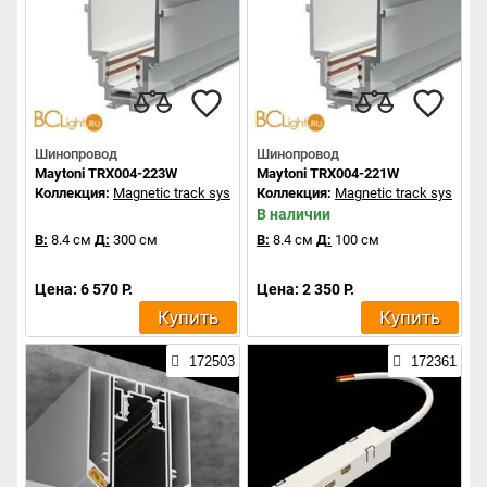
Шинопровод
Шинопровод
Maytoni TRX004-223W
Maytoni TRX004-221W
Коллекция:
Magnetic track system
Коллекция:
Magnetic track system
В наличии
В:
8.4 см
Д:
300 см
В:
8.4 см
Д:
100 см
Цена: 6 570 Р.
Цена: 2 350 Р.
Купить
Купить
172503
172361