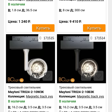
В наличии
В:
1.8 см
Д:
36.5 см
В:
8 см
Д:
300 см
Цена: 1 240 Р.
Цена: 9 410 Р.
Купить
Купить
171515
171514
Трековый светильник
Трековый светильник
Maytoni TR024-2-10W3K
Maytoni TR024-2-10B3K
Коллекция:
Magnetic track system
Коллекция:
Magnetic track system
В наличии
В наличии
В:
16.2 см
Д:
3.5 см
Д:
3.5 см
В:
16.2 см
Д:
3.5 см
Д:
3.5 см