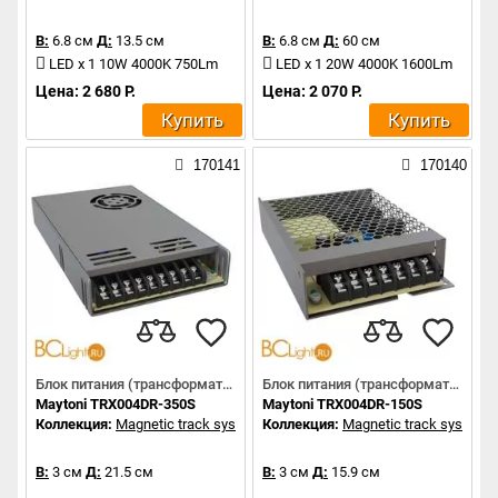
В:
6.8 см
Д:
13.5 см
В:
6.8 см
Д:
60 см
LED x 1 10W 4000K 750Lm
LED x 1 20W 4000K 1600Lm
Цена: 2 680 Р.
Цена: 2 070 Р.
Купить
Купить
170141
170140
Блок питания (трансформатор)
Блок питания (трансформатор)
Maytoni TRX004DR-350S
Maytoni TRX004DR-150S
Коллекция:
Magnetic track system
Коллекция:
Magnetic track system
В:
3 см
Д:
21.5 см
В:
3 см
Д:
15.9 см