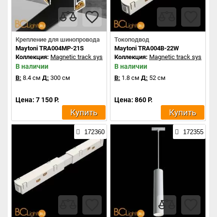
Крепление для шинопровода
Токоподвод
Maytoni TRA004MP-21S
Maytoni TRA004B-22W
Коллекция:
Magnetic track system
Коллекция:
Magnetic track system
В наличии
В наличии
В:
8.4 см
Д:
300 см
В:
1.8 см
Д:
52 см
Цена: 7 150 Р.
Цена: 860 Р.
Купить
Купить
172360
172355