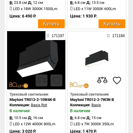
В:
23.8 см
Д:
12 см
В:
6.8 см
Д:
13.5 см
LED x 18W 3000K 1500Lm
LED x 11W 3000K 600Lm
Цена: 6 490 Р.
Цена: 1 930 Р.
Купить
Купить
171197
171184
Трековый светильник
Трековый светильник
Maytoni TR013-2-10W4K-B
Maytoni TR012-2-7W3K-B
Коллекция:
Basis Rot
Коллекция:
Basis
В наличии
В наличии
В:
10.5 см
Д:
16 см
В:
6.8 см
Д:
15 см
LED x 12W 4000K 800Lm
LED x 7W 3000K 350Lm
Цена: 3 020 Р.
Цена: 1 470 Р.