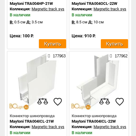
Maytoni TRA004HP-21W
Maytoni TRA004OCL-22W
Коллекция:
Magnetic track system
Коллекция:
Magnetic track system
В наличии
В наличии
В:
0.5 см
Д:
3.5 см
В:
8.5 см
Д:
10 см
Цена: 100 Р.
Цена: 910 Р.
Купить
Купить
177963
177962
Коннектор шинопровода
Коннектор шинопровода
Maytoni TRA004ICL-21W
Maytoni TRA004ICL-22W
Коллекция:
Magnetic track system
Коллекция:
Magnetic track system
В наличии
В наличии