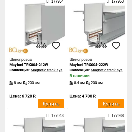
177954
177953
Шинопровод
Шинопровод
Maytoni TRX004-212W
Maytoni TRX004-222W
Коллекция:
Magnetic track system
Коллекция:
Magnetic track system
В наличии
В:
8 см
Д:
200 см
В:
8.4 см
Д:
200 см
Цена: 6 720 Р.
Цена: 4 700 Р.
Купить
Купить
177943
177938