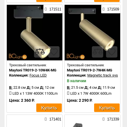
171511
171509
Трековый светильник
Трековый светильник
Maytoni TR019-2-10W4K-MG
Maytoni TR019-2-7W4K-MG
Коллекция:
Focus LED
Коллекция:
Magnetic track system
В наличии
В:
22.8 см
Д:
5 см
Д:
12 см
В:
21.5 см
Д:
4 см
Д:
11.9 см
LED x 1 13W 4000K 1100Lm
LED x 1 7W 4000K 600Lm
Цена: 2 360 Р.
Цена: 2 290 Р.
Купить
Купить
171401
171339