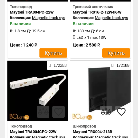
Токоподвод
Трековый светильник
Maytoni TRA004PC-22W
Maytoni TR016-2-12W4K-W
Коллекция:
Magnetic track system
Коллекция:
Magnetic track system
В наличии
В наличии
В:
1.8 см
Д:
19.5 см
В:
130 см
Д:
6 см
LED x 1 max 13W
Цена: 1 240 Р.
Цена: 2 580 Р.
Купить
Купить
172353
172189
Токоподвод
Шинопровод
Maytoni TRA004CPC-22W
Maytoni TRX004-213B
Коллекция:
Magnetic track system
Коллекция:
Magnetic track system