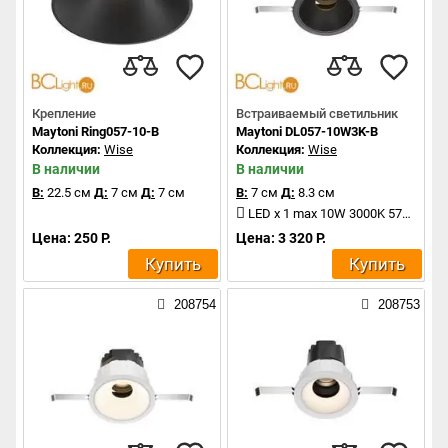
Крепление
Встраиваемый светильник
Maytoni Ring057-10-B
Maytoni DL057-10W3K-B
Коллекция:
Wise
Коллекция:
Wise
В наличии
В наличии
В:
22.5 см
Д:
7 см
Д:
7 см
В:
7 см
Д:
8.3 см
LED x 1 max 10W 3000K 570Lm
Цена: 250 Р.
Цена: 3 320 Р.
Купить
Купить
208754
208753