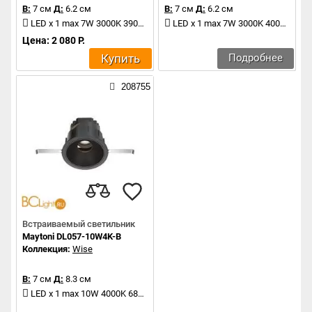
В:
7 см
Д:
6.2 см
В:
7 см
Д:
6.2 см
LED x 1 max 7W 3000K 390Lm
LED x 1 max 7W 3000K 400Lm
Цена: 2 080 Р.
Купить
Подробнее
208755
Встраиваемый светильник
Maytoni DL057-10W4K-B
Коллекция:
Wise
В:
7 см
Д:
8.3 см
LED x 1 max 10W 4000K 680Lm