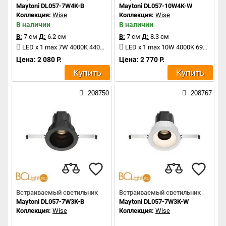
Maytoni DL057-7W4K-B
Maytoni DL057-10W4K-W
Коллекция:
Wise
Коллекция:
Wise
В наличии
В наличии
В:
7 см
Д:
6.2 см
В:
7 см
Д:
8.3 см
LED x 1 max 7W 4000K 440Lm
LED x 1 max 10W 4000K 690Lm
Цена: 2 080 Р.
Цена: 2 770 Р.
Купить
Купить
208750
208767
Встраиваемый светильник
Встраиваемый светильник
Maytoni DL057-7W3K-B
Maytoni DL057-7W3K-W
Коллекция:
Wise
Коллекция:
Wise