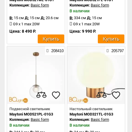
Коллекция:
Basic form
Коллекция:
Basic form
В наличии
В:
15 см
Д:
15 см
Д:
20.6 см
В:
334 см
Д:
15 см
G9 x 1 max 20W
G9 x 1 max 20W
Цена: 8 490 Р.
Цена: 9 990 Р.
Купить
Купить
208410
205797
Подвесной светильник
Настольный светильник
Maytoni MOD521PL-01G3
Maytoni MOD321TL-01G3
Коллекция:
Basic form
Коллекция:
Basic form
В наличии
В наличии