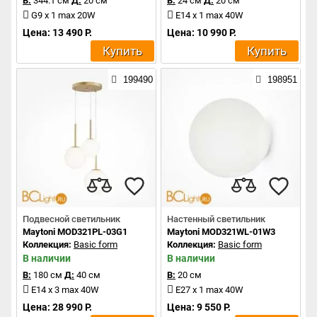
В:
344.1 см
Д:
20 см
В:
24 см
Д:
20 см
G9 x 1 max 20W
E14 x 1 max 40W
Цена: 13 490 Р.
Цена: 10 990 Р.
Купить
Купить
199490
198951
Подвесной светильник
Настенный светильник
Maytoni MOD321PL-03G1
Maytoni MOD321WL-01W3
Коллекция:
Basic form
Коллекция:
Basic form
В наличии
В наличии
В:
180 см
Д:
40 см
В:
20 см
E14 x 3 max 40W
E27 x 1 max 40W
Цена: 28 990 Р.
Цена: 9 550 Р.