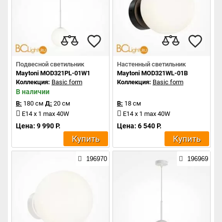
Подвесной светильник
Настенный светильник
Maytoni MOD321PL-01W1
Maytoni MOD321WL-01B
Коллекция:
Basic form
Коллекция:
Basic form
В наличии
В:
180 см
Д:
20 см
В:
18 см
E14 x 1 max 40W
E14 x 1 max 40W
Цена: 9 990 Р.
Цена: 6 540 Р.
Купить
Купить
196970
196969