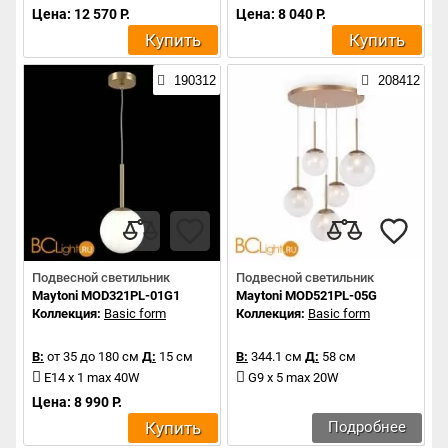
Цена: 12 570 Р.
Цена: 8 040 Р.
Купить
Купить
190312
208412
Подвесной светильник
Подвесной светильник
Maytoni MOD321PL-01G1
Maytoni MOD521PL-05G
Коллекция:
Basic form
Коллекция:
Basic form
В:
от 35 до 180 см
Д:
15 см
В:
344.1 см
Д:
58 см
E14 x 1 max 40W
G9 x 5 max 20W
Цена: 8 990 Р.
Купить
Подробнее