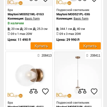
Бра
Подвесной светильник
Maytoni MOD521WL-01G3
Maytoni MOD521PL-03G
Коллекция:
Basic form
Коллекция:
Basic form
В наличии
В:
20 см
Д:
20 см
Д:
25.3 см
В:
344.1 см
Д:
40 см
G9 x 1 max 20W
G9 x 3 max 20W
Цена: 11 490 Р.
Цена: 29 990 Р.
Купить
Купить
208413
208411
Бра
Подвесной светильник
Maytoni MOD521WL-01G1
Maytoni MOD521PL-01G1