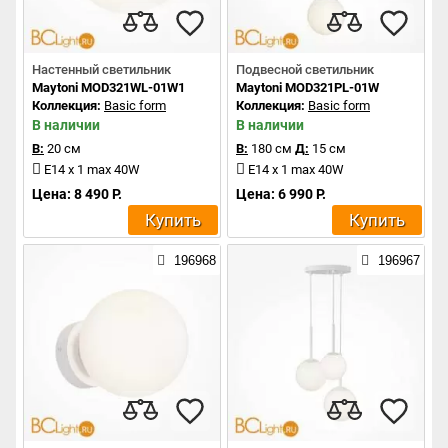
Настенный светильник
Подвесной светильник
Maytoni MOD321WL-01W1
Maytoni MOD321PL-01W
Коллекция:
Basic form
Коллекция:
Basic form
В наличии
В наличии
В:
20 см
В:
180 см
Д:
15 см
E14 x 1 max 40W
E14 x 1 max 40W
Цена: 8 490 Р.
Цена: 6 990 Р.
Купить
Купить
196968
196967