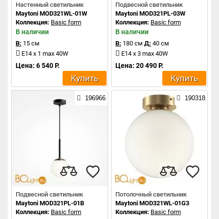
Настенный светильник
Подвесной светильник
Maytoni MOD321WL-01W
Maytoni MOD321PL-03W
Коллекция:
Basic form
Коллекция:
Basic form
В наличии
В наличии
В:
15 см
В:
180 см
Д:
40 см
E14 x 1 max 40W
E14 x 3 max 40W
Цена: 6 540 Р.
Цена: 20 490 Р.
Купить
Купить
196966
190318
Подвесной светильник
Потолочный светильник
Maytoni MOD321PL-01B
Maytoni MOD321WL-01G3
Коллекция:
Basic form
Коллекция:
Basic form