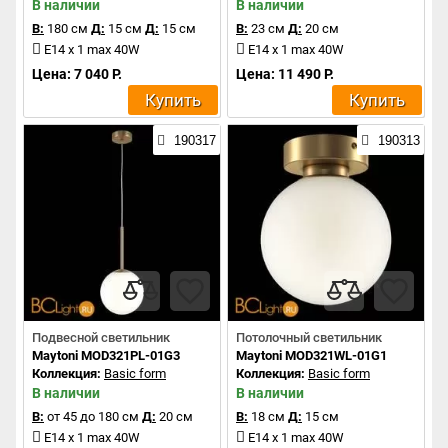
В наличии
В наличии
В:
180 см
Д:
15 см
Д:
15 см
В:
23 см
Д:
20 см
E14 x 1 max 40W
E14 x 1 max 40W
Цена: 7 040 Р.
Цена: 11 490 Р.
Купить
Купить
190317
190313
Подвесной светильник
Потолочный светильник
Maytoni MOD321PL-01G3
Maytoni MOD321WL-01G1
Коллекция:
Basic form
Коллекция:
Basic form
В наличии
В наличии
В:
от 45 до 180 см
Д:
20 см
В:
18 см
Д:
15 см
E14 x 1 max 40W
E14 x 1 max 40W