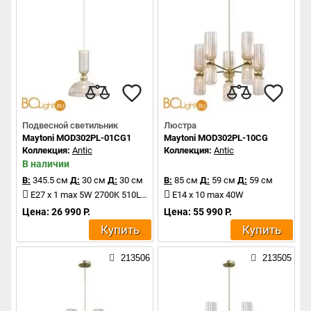
Подвесной светильник
Люстра
Maytoni MOD302PL-01CG1
Maytoni MOD302PL-10CG
Коллекция:
Antic
Коллекция:
Antic
В наличии
В:
345.5 см
Д:
30 см
Д:
30 см
В:
85 см
Д:
59 см
Д:
59 см
E27 x 1 max 5W 2700K 510Lm
E14 x 10 max 40W
Цена: 26 990 Р.
Цена: 55 990 Р.
Купить
Купить
213506
213505