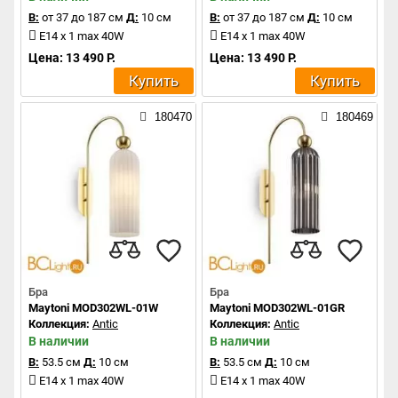
В:
от 37 до 187 см
Д:
10 см
В:
от 37 до 187 см
Д:
10 см
E14 x 1 max 40W
E14 x 1 max 40W
Цена: 13 490 Р.
Цена: 13 490 Р.
Купить
Купить
180470
180469
Бра
Бра
Maytoni MOD302WL-01W
Maytoni MOD302WL-01GR
Коллекция:
Antic
Коллекция:
Antic
В наличии
В наличии
В:
53.5 см
Д:
10 см
В:
53.5 см
Д:
10 см
E14 x 1 max 40W
E14 x 1 max 40W