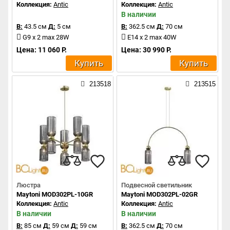
Коллекция:
Antic
Коллекция:
Antic
В наличии
В:
43.5 см
Д:
5 см
В:
362.5 см
Д:
70 см
G9 x 2 max 28W
E14 x 2 max 40W
Цена: 11 060 Р.
Цена: 30 990 Р.
Купить
Купить
213518
213515
Люстра
Подвесной светильник
Maytoni MOD302PL-10GR
Maytoni MOD302PL-02GR
Коллекция:
Antic
Коллекция:
Antic
В наличии
В наличии
В:
85 см
Д:
59 см
Д:
59 см
В:
362.5 см
Д:
70 см