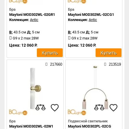
Бра
Бра
Maytoni MOD302WL-02GR1
Maytoni MOD302WL-02CG1
Коллекция:
Antic
Коллекция:
Antic
В:
43.5 см
Д:
5 см
В:
43.5 см
Д:
5 см
G9 x 2 max 28W
G9 x 2 max 28W
Цена: 12 060 Р.
Цена: 12 060 Р.
Купить
Купить
217660
213519
Бра
Подвесной светильник
Maytoni MOD302WL-02W1
Maytoni MOD302PL-02CG