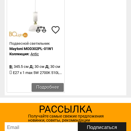
Подвесной светильник
Maytoni MOD302PL-01W1
Коллекция:
Antic
В:
345.5 см
Д:
30 см
Д:
30 см
E27 x 1 max 5W 2700K 510Lm
Подробнее
РАССЫЛКА
Получайте самые свежие предложения
новинки, советы, рекомендации