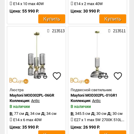
E14 x 10 max 40W
E14 x 2 max 40W
Цена: 55 990 Р.
Цена: 30 990 Р.
Купить
Купить
213513
213511
Люстра
Подвесной светильник
Maytoni MOD302PL-06GR
Maytoni MOD302PL-01GR1
Коллекция:
Antic
Коллекция:
Antic
В наличии
В наличии
В:
77 см
Д:
34 см
Д:
34 см
В:
345.5 см
Д:
30 см
Д:
30 см
E14 x 6 max 40W
E27 x 1 max 5W 2700K 510Lm
Цена: 35 990 Р.
Цена: 26 990 Р.