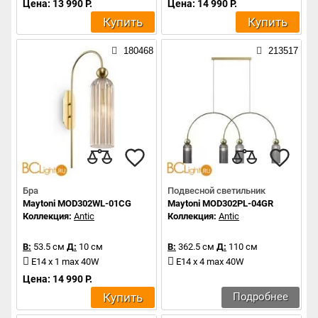
Цена: 13 990 Р.
Цена: 14 990 Р.
Купить
Купить
180468
213517
Бра
Подвесной светильник
Maytoni MOD302WL-01CG
Maytoni MOD302PL-04GR
Коллекция:
Antic
Коллекция:
Antic
В:
53.5 см
Д:
10 см
В:
362.5 см
Д:
110 см
E14 x 1 max 40W
E14 x 4 max 40W
Цена: 14 990 Р.
Купить
Подробнее