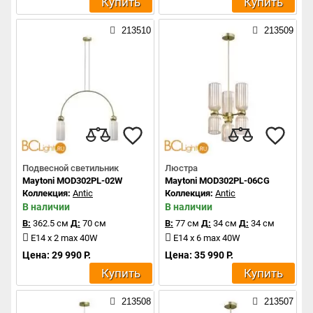
Купить
Купить
213510
213509
Подвесной светильник
Люстра
Maytoni MOD302PL-02W
Maytoni MOD302PL-06CG
Коллекция:
Antic
Коллекция:
Antic
В наличии
В наличии
В:
362.5 см
Д:
70 см
В:
77 см
Д:
34 см
Д:
34 см
E14 x 2 max 40W
E14 x 6 max 40W
Цена: 29 990 Р.
Цена: 35 990 Р.
Купить
Купить
213508
213507