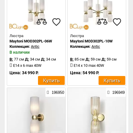
Люстра
Люстра
Maytoni MOD302PL-06W
Maytoni MOD302PL-10W
Коллекция:
Antic
Коллекция:
Antic
В наличии
В:
77 см
Д:
34 см
Д:
34 см
В:
85 см
Д:
59 см
Д:
59 см
E14 x 6 max 40W
E14 x 10 max 40W
Цена: 34 990 Р.
Цена: 54 990 Р.
Купить
Купить
196950
196949