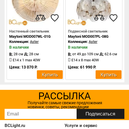
Настенный светильник
Подвесной светильник
Maytoni MOD007WL-01G
Maytoni MOD007PL-08G
Коллекция:
Aster
Коллекция:
Aster
В наличии
В наличии
В:
28 см
Д:
28 см
В:
от 49 до 109 см
Д:
62.6 см
E14 x 1 max 40W
E14 x 8 max 40W
Цена: 13 070 Р.
Цена: 61 990 Р.
Купить
Купить
РАССЫЛКА
Получайте самые свежие предложения
новинки, советы, рекомендации
BCLight.ru
Услуги и сервис