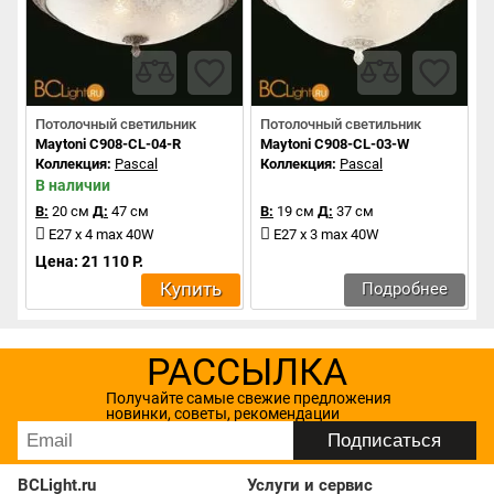
Потолочный светильник
Потолочный светильник
Maytoni C908-CL-04-R
Maytoni C908-CL-03-W
Коллекция:
Pascal
Коллекция:
Pascal
В наличии
В:
20 см
Д:
47 см
В:
19 см
Д:
37 см
E27 x 4 max 40W
E27 x 3 max 40W
Цена: 21 110 Р.
Купить
Подробнее
РАССЫЛКА
Получайте самые свежие предложения
новинки, советы, рекомендации
BCLight.ru
Услуги и сервис