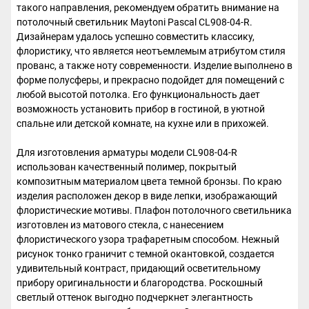
такого направления, рекомендуем обратить внимание на
потолочный светильник Maytoni Pascal CL908-04-R.
Дизайнерам удалось успешно совместить классику,
флористику, что является неотъемлемым атрибутом стиля
прованс, а также ноту современности. Изделие выполнено в
форме полусферы, и прекрасно подойдет для помещений с
любой высотой потолка. Его функциональность дает
возможность установить прибор в гостиной, в уютной
спальне или детской комнате, на кухне или в прихожей.
Для изготовления арматуры модели CL908-04-R
использован качественный полимер, покрытый
композитным материалом цвета темной бронзы. По краю
изделия расположен декор в виде лепки, изображающий
флористические мотивы. Плафон потолочного светильника
изготовлен из матового стекла, с нанесением
флористического узора трафаретным способом. Нежный
рисунок тонко граничит с темной окантовкой, создается
удивительный контраст, придающий осветительному
прибору оригинальности и благородства. Роскошный
светлый оттенок выгодно подчеркнет элегантность