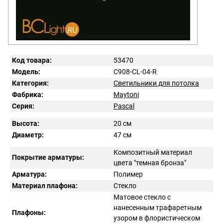
Код товара:
53470
Модель:
C908-CL-04-R
Категория:
Светильники для потолка
Фабрика:
Maytoni
Серия:
Pascal
Высота:
20 см
Диаметр:
47 см
Композитный материал
Покрытие арматуры:
цвета "темная бронза"
Арматура:
Полимер
Материал плафона:
Стекло
Матовое стекло с
нанесенным трафаретным
Плафоны:
узором в флористическом