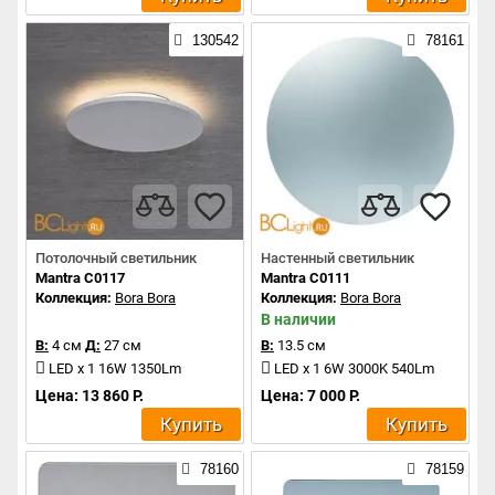
130542
78161
Потолочный светильник
Настенный светильник
Mantra C0117
Mantra C0111
Коллекция:
Bora Bora
Коллекция:
Bora Bora
В наличии
В:
4 см
Д:
27 см
В:
13.5 см
LED x 1 16W 1350Lm
LED x 1 6W 3000K 540Lm
Цена: 13 860 Р.
Цена: 7 000 Р.
Купить
Купить
78160
78159