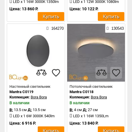
LED x 1 16W 3000K 1350lm
LED x 1 12W 3000K 1080lm
Цена: 13 860 Р.
Цена: 10 122 Р.
Купить
Купить
164270
130543
Настенный светильник
Потолочный светильник
Mantra C0119
Mantra C0118
Коллекция:
Bora Bora
Коллекция:
Bora Bora
В наличии
В наличии
В:
13.5 см
Д:
13.5 см
В:
4 см
Д:
27 см
LED x 1 6W 3000K 540lm
LED x 1 16W 1350Lm
Цена: 6 916 Р.
Цена: 13 840 Р.
Купить
Купить