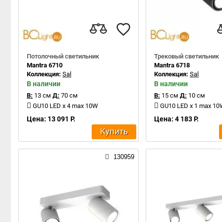
Потолочный светильник
Трековый светильник
Mantra 6710
Mantra 6718
Коллекция:
Sal
Коллекция:
Sal
В наличии
В наличии
В:
13 см
Д:
70 см
В:
15 см
Д:
10 см
GU10 LED x 4 max 10W
GU10 LED x 1 max 1
Цена: 13 091 Р.
Цена: 4 183 Р.
Купить
130959