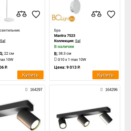
светильник
Бра
2
Mantra 7523
:
Sal
Коллекция:
Sal
В наличии
Д:
22 см
В:
38.3 см
 max 10W
G10 x 1 max 10W
06 Р.
Цена: 9 013 Р.
Купить
Купить
164297
164296