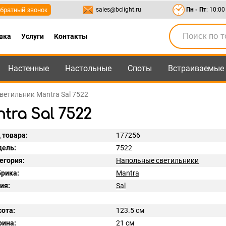
братный звонок
sales@bclight.ru
Пн - Пт
: 10:00
вка
Услуги
Контакты
Настенные
Настольные
Споты
Встраиваемые
-95
,
8-800-550-95-45
sales@bclight.ru
етильник Mantra Sal 7522
ra Sal 7522
 товара:
177256
ель:
7522
егория:
Напольные светильники
рика:
Mantra
ия:
Sal
ота:
123.5 см
ина:
21 см