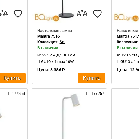
Настольная лампа
Напольный 
Mantra 7516
Mantra 751
Коллекция:
Sal
Коллекция
В наличии
В наличии
В:
53.5 см
Д:
18.1 см
В:
123.5 см
GU10 x 1 max 10W
GU10 x 1
Цена: 8 386 Р.
Цена: 12 9
Купить
Купить
177258
177257