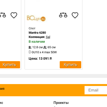
Спот
Mantra 6280
Коллекция:
Sal
В наличии
В:
12.8 см
Д:
65 см
GU10 x 4 max 50W
Цена: 13 091 Р.
Купить
Купить
ния
ис
Проекты