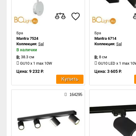
Бра
Бра
Mantra 7524
Mantra 6714
Коллекция:
Sal
Коллекция:
Sal
В наличии
В:
38.3 см
В:
8 см
GU10 x 1 max 10W
GU10 LED x 1 max 1
Цена: 9 232 Р.
Цена: 3 605 Р.
Купить
164295