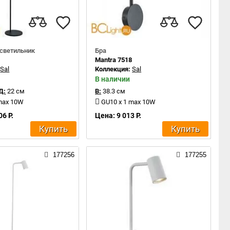
светильник
Бра
7
Mantra 7518
:
Sal
Коллекция:
Sal
В наличии
Д:
22 см
В:
38.3 см
 max 10W
GU10 x 1 max 10W
06 Р.
Цена: 9 013 Р.
Купить
Купить
177256
177255