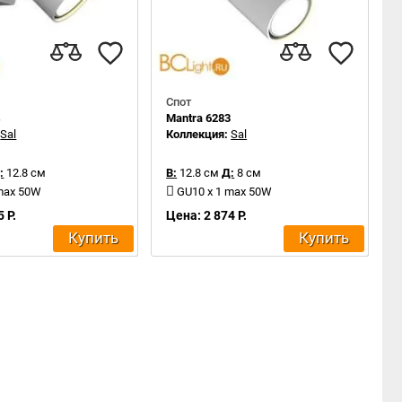
Спот
4
Mantra 6283
:
Sal
Коллекция:
Sal
:
12.8 см
В:
12.8 см
Д:
8 см
 max 50W
GU10 x 1 max 50W
 Р.
Цена: 2 874 Р.
Купить
Купить