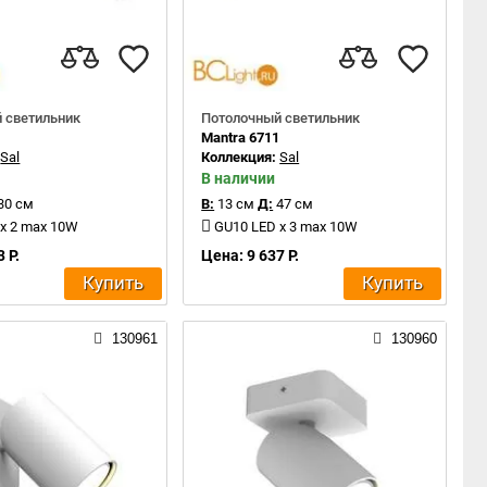
 светильник
Потолочный светильник
2
Mantra 6711
:
Sal
Коллекция:
Sal
В наличии
30 см
В:
13 см
Д:
47 см
x 2 max 10W
GU10 LED x 3 max 10W
 Р.
Цена: 9 637 Р.
Купить
Купить
130961
130960