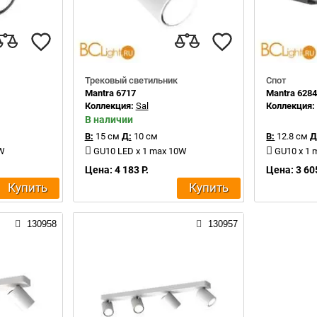
Трековый светильник
Спот
Mantra 6717
Mantra 628
Коллекция:
Sal
Коллекция
В наличии
В:
15 см
Д:
10 см
В:
12.8 см
Д
0W
GU10 LED x 1 max 10W
GU10 x 1
Цена: 4 183 Р.
Цена: 3 605
Купить
Купить
130958
130957