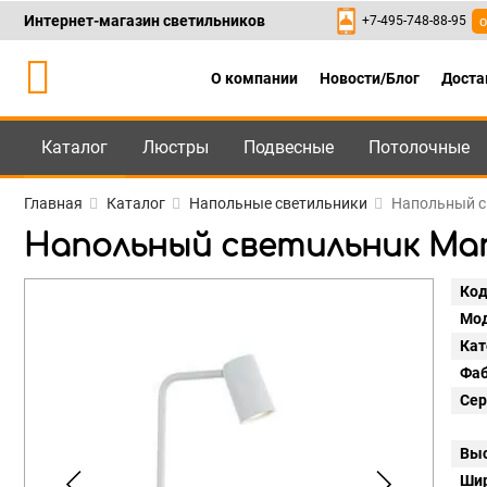
Интернет-магазин светильников
+7-495-748-88-95
о
О компании
Новости/Блог
Доста
Каталог
Люстры
Подвесные
Потолочные
Каталог
+7-495-748-88
Главная
Каталог
Напольные светильники
Напольный св
Напольный светильник Mant
Код
Мод
Кат
Фаб
Сер
Выс
Шир