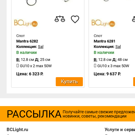
Спот
Спот
Mantra 6282
Mantra 6281
Коллекция:
Sal
Коллекция:
Sal
В наличии
В наличии
В:
12.8 см
Д:
25 см
В:
12.8 см
Д:
48 см
GU10 x 2 max 50W
GU10 x 3 max 50W
Цена: 6 323 Р.
Цена: 9 637 Р.
Купить
РАССЫЛКА
Получайте самые свежие предложе
новинки, советы, рекомендации
BCLight.ru
Услуги и серв