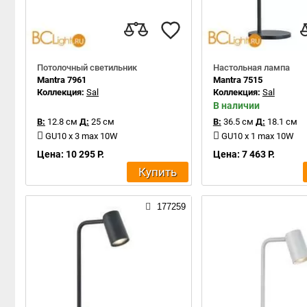
Потолочный светильник
Настольная лампа
Mantra 7961
Mantra 7515
Коллекция:
Sal
Коллекция:
Sal
В наличии
В:
12.8 см
Д:
25 см
В:
36.5 см
Д:
18.1 см
GU10 x 3 max 10W
GU10 x 1 max 10W
Цена: 10 295 Р.
Цена: 7 463 Р.
Купить
177259