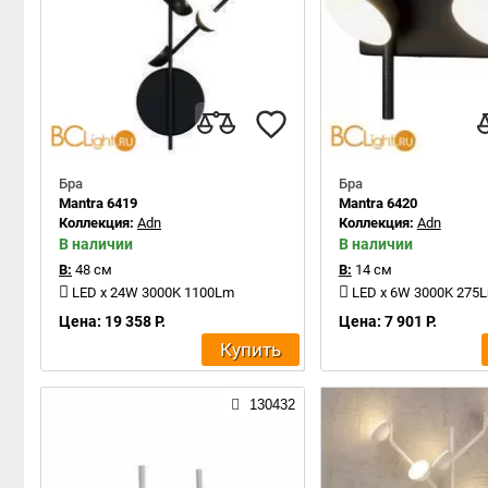
Бра
Бра
Mantra 6419
Mantra 6420
Коллекция:
Adn
Коллекция:
Adn
В наличии
В наличии
В:
48 см
В:
14 см
LED x 24W 3000K 1100Lm
LED x 6W 3000K 275
Цена: 19 358 Р.
Цена: 7 901 Р.
Купить
130432