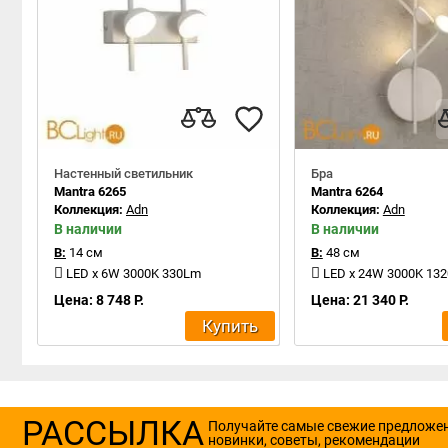
Настенный светильник
Бра
Mantra 6265
Mantra 6264
Коллекция:
Adn
Коллекция:
Adn
В наличии
В наличии
В:
14 см
В:
48 см
LED x 6W 3000K 330Lm
LED x 24W 3000K 13
Цена: 8 748 Р.
Цена: 21 340 Р.
Купить
РАССЫЛКА
Получайте самые свежие предложе
новинки, советы, рекомендации