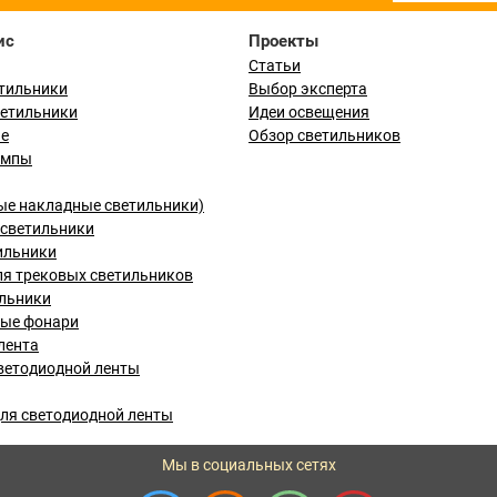
ис
Проекты
Статьи
тильники
Выбор эксперта
ветильники
Идеи освещения
ые
Обзор светильников
ампы
ые накладные светильники)
светильники
ильники
я трековых светильников
льники
вые фонари
лента
ветодиодной ленты
ля светодиодной ленты
Мы в социальных сетях