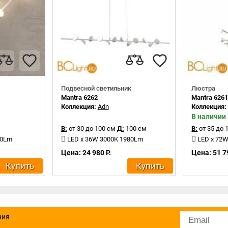
Подвесной светильник
Люстра
Mantra 6262
Mantra 626
Коллекция:
Adn
Коллекция
В наличии
В:
от 30 до 100 см
Д:
100 см
В:
от 35 до 
20Lm
LED x 36W 3000K 1980Lm
LED x 72
Цена: 24 980 Р.
Цена: 51 7
Купить
Купить
ния