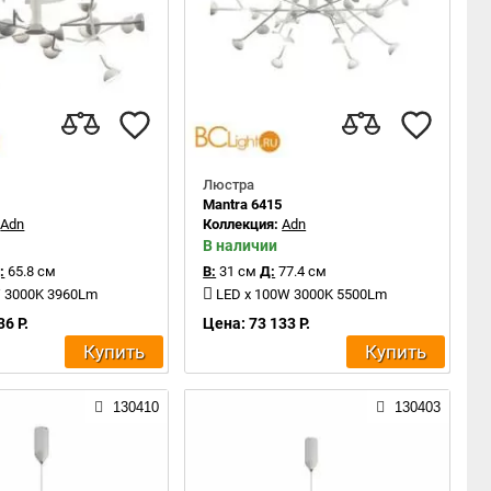
Люстра
6
Mantra 6415
:
Adn
Коллекция:
Adn
В наличии
:
65.8 см
В:
31 см
Д:
77.4 см
W 3000K 3960Lm
LED x 100W 3000K 5500Lm
36 Р.
Цена: 73 133 Р.
Купить
Купить
130410
130403