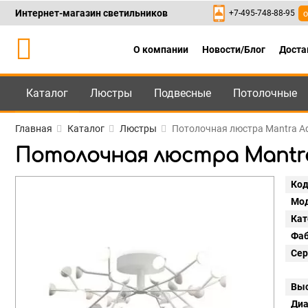
Интернет-магазин светильников
+7-495-748-88-95
о
О компании
Новости/Блог
Доста
Каталог
Люстры
Подвесные
Потолочные
Каталог
+7-495-748-88
Главная
Каталог
Люстры
Потолочная люстра Mantra A
Потолочная люстра Mantra
Код
Мод
Кат
Фаб
Сер
Выс
Диа