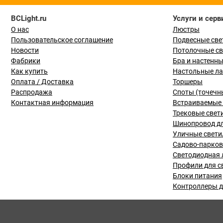
BCLight.ru
Услуги и серв
О нас
Люстры
Пользовательское соглашение
Подвесные све
Новости
Потолочные с
Фабрики
Бра и настенн
Как купить
Настольные л
Оплата / Доставка
Торшеры
Распродажа
Споты (точечн
Контактная информация
Встраиваемые 
Трековые свет
Шинопровод дл
Уличные свети
Садово-парко
Светодиодная 
Профили для с
Блоки питания
Контроллеры д