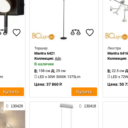
Торшер
Люстра
Mantra 6421
Mantra 641
Коллекция:
Adn
Коллекция
В наличии
В:
158 см
Д:
29 см
В:
22.5 см
Д
Lm
LED x 30W 3000K 1375Lm
LED x 72
Цена: 37 860 Р.
Цена: 50 7
Купить
Купить
130428
130418