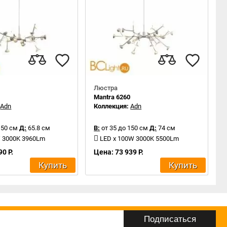
Люстра
1
Mantra 6260
:
Adn
Коллекция:
Adn
150 см
Д:
65.8 см
В:
от 35 до 150 см
Д:
74 см
W 3000K 3960Lm
LED x 100W 3000K 5500Lm
90 Р.
Цена: 73 939 Р.
Купить
Купить