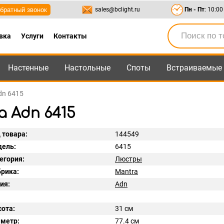
братный звонок
sales@bclight.ru
Пн - Пт
: 10:00
вка
Услуги
Контакты
Настенные
Настольные
Споты
Встраиваемые
-95
,
8-800-550-95-45
sales@bclight.ru
dn 6415
 Adn 6415
 товара:
144549
ель:
6415
егория:
Люстры
рика:
Mantra
ия:
Adn
ота:
31 см
метр:
77.4 см