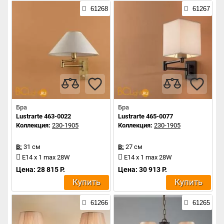
61268
61267
Бра
Бра
Lustrarte 463-0022
Lustrarte 465-0077
Коллекция:
230-1905
Коллекция:
230-1905
В:
31 см
В:
27 см
E14 x 1 max 28W
E14 x 1 max 28W
Цена: 28 815 Р.
Цена: 30 913 Р.
Купить
Купить
61266
61265