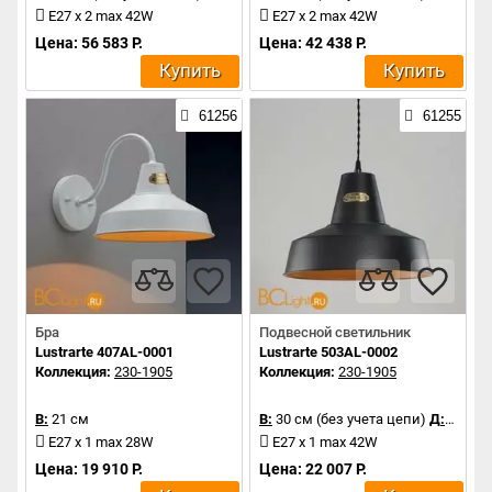
E27 x 2 max 42W
E27 x 2 max 42W
Цена: 56 583 Р.
Цена: 42 438 Р.
Купить
Купить
61256
61255
Бра
Подвесной светильник
Lustrarte 407AL-0001
Lustrarte 503AL-0002
Коллекция:
230-1905
Коллекция:
230-1905
В:
21 см
В:
30 см (без учета цепи)
Д:
36 см
E27 x 1 max 28W
E27 x 1 max 42W
Цена: 19 910 Р.
Цена: 22 007 Р.