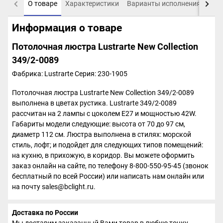
О товаре
Характеристики
Варианты исполнения
Пох
Информация о товаре
Потолочная люстра Lustrarte New Collection
349/2-0089
Фабрика: Lustrarte
Серия: 230-1905
Потолочная люстра Lustrarte New Collection 349/2-0089
выполнена в цветах рустика. Lustrarte 349/2-0089
рассчитан на 2 лампы с цоколем E27 и мощностью 42W.
Габариты модели следующие: высота от 70 до 97 см,
диаметр 112 см. Люстра выполнена в стилях: морской
стиль, лофт; и подойдет для следующих типов помещений:
на кухню, в прихожую, в коридор. Вы можете оформить
заказ онлайн на сайте, по телефону 8-800-550-95-45 (звонок
бесплатный по всей России) или написать нам онлайн или
на почту sales@bclight.ru.
Доставка по России
Мы доставим заказанный Вами товар в любую точку