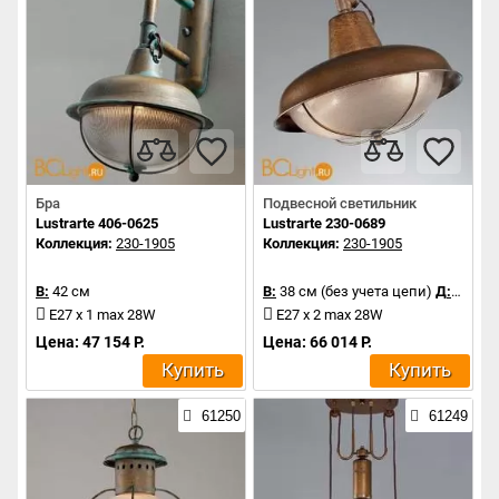
Бра
Подвесной светильник
Lustrarte 406-0625
Lustrarte 230-0689
Коллекция:
230-1905
Коллекция:
230-1905
В:
42 см
В:
38 см (без учета цепи)
Д:
40 см
E27 x 1 max 28W
E27 x 2 max 28W
Цена: 47 154 Р.
Цена: 66 014 Р.
Купить
Купить
61250
61249