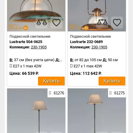
Подвесной светильник
Подвесной светильник
Lustrarte 504-0625
Lustrarte 232-0689
Коллекция:
230-1905
Коллекция:
230-1905
В:
37 см (без учета цепи)
Д:
59 см
В:
от 82 до 105 см
Д:
50 см
E27 x 1 max 42W
E27 x 1 max 42W
Цена: 66 539 Р.
Цена: 112 642 Р.
Купить
Купить
61276
61275