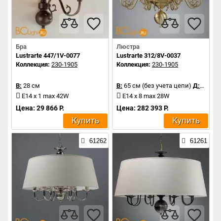
Бра
Люстра
Lustrarte 447/1V-0077
Lustrarte 312/8V-0037
Коллекция:
230-1905
Коллекция:
230-1905
В:
28 см
В:
65 см (без учета цепи)
Д:
85 см
E14 x 1 max 42W
E14 x 8 max 28W
Цена: 29 866 Р.
Цена: 282 393 Р.
Купить
Купить
61262
61261