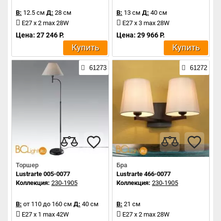
В:
12.5 см
Д:
28 см
В:
13 см
Д:
40 см
E27 x 2 max 28W
E27 x 3 max 28W
Цена: 27 246 Р.
Цена: 29 966 Р.
Купить
Купить
61273
61272
Торшер
Бра
Lustrarte 005-0077
Lustrarte 466-0077
Коллекция:
230-1905
Коллекция:
230-1905
В:
от 110 до 160 см
Д:
40 см
В:
21 см
E27 x 1 max 42W
E27 x 2 max 28W