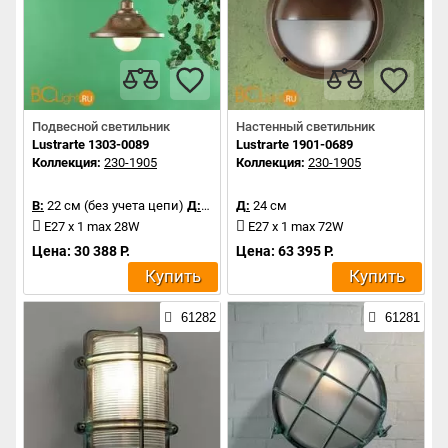
Подвесной светильник
Настенный светильник
Lustrarte 1303-0089
Lustrarte 1901-0689
Коллекция:
230-1905
Коллекция:
230-1905
В:
22 см (без учета цепи)
Д:
32 см
Д:
24 см
E27 x 1 max 28W
E27 x 1 max 72W
Цена: 30 388 Р.
Цена: 63 395 Р.
Купить
Купить
61282
61281