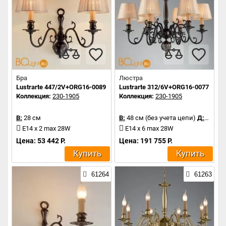
Бра
Люстра
Lustrarte 447/2V+ORG16-0089
Lustrarte 312/6V+ORG16-0077
Коллекция:
230-1905
Коллекция:
230-1905
В:
28 см
В:
48 см (без учета цепи)
Д:
65 см
E14 x 2 max 28W
E14 x 6 max 28W
Цена: 53 442 Р.
Цена: 191 755 Р.
Купить
Купить
61264
61263