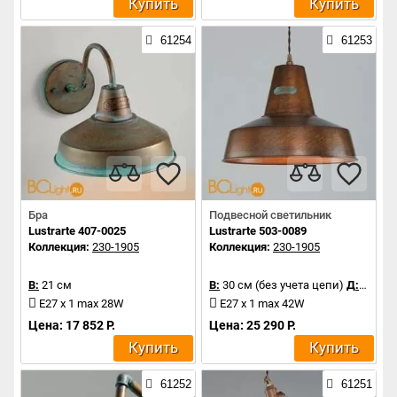
Купить
Купить
61254
61253
Бра
Подвесной светильник
Lustrarte 407-0025
Lustrarte 503-0089
Коллекция:
230-1905
Коллекция:
230-1905
В:
21 см
В:
30 см (без учета цепи)
Д:
36 см
E27 x 1 max 28W
E27 x 1 max 42W
Цена: 17 852 Р.
Цена: 25 290 Р.
Купить
Купить
61252
61251