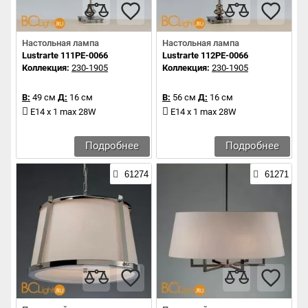
Настольная лампа
Настольная лампа
Lustrarte 111PE-0066
Lustrarte 112PE-0066
Коллекция:
230-1905
Коллекция:
230-1905
В:
49 см
Д:
16 см
В:
56 см
Д:
16 см
E14 x 1 max 28W
E14 x 1 max 28W
Подробнее
Подробнее
61274
61271