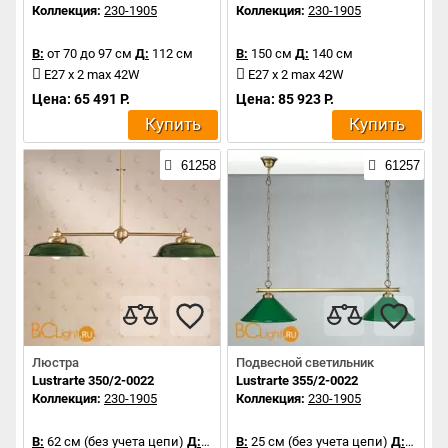
Коллекция:
230-1905
Коллекция:
230-1905
В:
от 70 до 97 см
Д:
112 см
В:
150 см
Д:
140 см
E27 x 2 max 42W
E27 x 2 max 42W
Цена: 65 491 Р.
Цена: 85 923 Р.
Купить
Купить
61258
61257
Люстра
Подвесной светильник
Lustrarte 350/2-0022
Lustrarte 355/2-0022
Коллекция:
230-1905
Коллекция:
230-1905
В:
62 см (без учета цепи)
Д:
104 см
В:
25 см (без учета цепи)
Д:
104 с