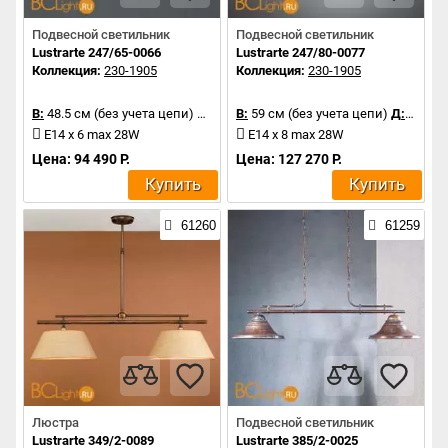
Подвесной светильник
Подвесной светильник
Lustrarte 247/65-0066
Lustrarte 247/80-0077
Коллекция:
230-1905
Коллекция:
230-1905
В:
48.5 см (без учета цепи)
Д:
65 см
В:
59 см (без учета цепи)
Д:
80 см
E14 x 6 max 28W
E14 x 8 max 28W
Цена: 94 490 Р.
Цена: 127 270 Р.
Купить
Купить
61260
61259
Люстра
Подвесной светильник
Lustrarte 349/2-0089
Lustrarte 385/2-0025