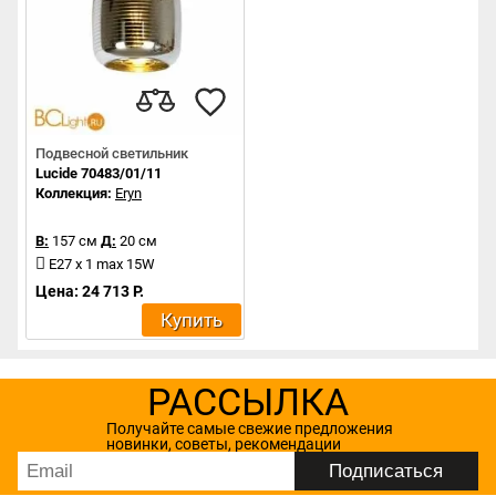
Подвесной светильник
Lucide 70483/01/11
Коллекция:
Eryn
В:
157 см
Д:
20 см
E27 x 1 max 15W
Цена: 24 713 Р.
Купить
РАССЫЛКА
Получайте самые свежие предложения
новинки, советы, рекомендации