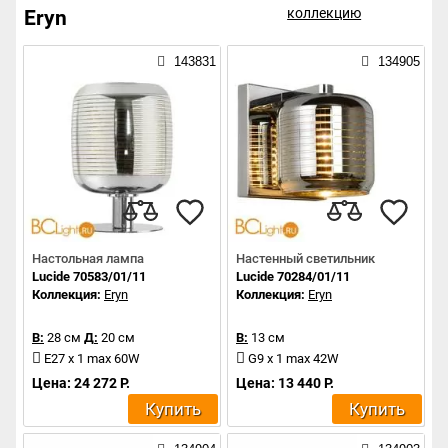
коллекцию
Eryn
143831
134905
Настольная лампа
Настенный светильник
Lucide 70583/01/11
Lucide 70284/01/11
Коллекция:
Eryn
Коллекция:
Eryn
В:
28 см
Д:
20 см
В:
13 см
E27 x 1 max 60W
G9 x 1 max 42W
Цена: 24 272 Р.
Цена: 13 440 Р.
Купить
Купить