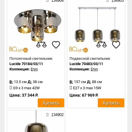
134904
134903
Потолочный светильник
Подвесной светильник
Lucide 70184/03/11
Lucide 70483/03/11
Коллекция:
Eryn
Коллекция:
Eryn
В:
13.5 см
Д:
38 см
В:
157 см
Д:
88 см
G9 x 3 max 42W
E27 x 3 max 15W
Цена: 37 344 Р.
Цена: 67 969 Р.
Купить
Купить
134902