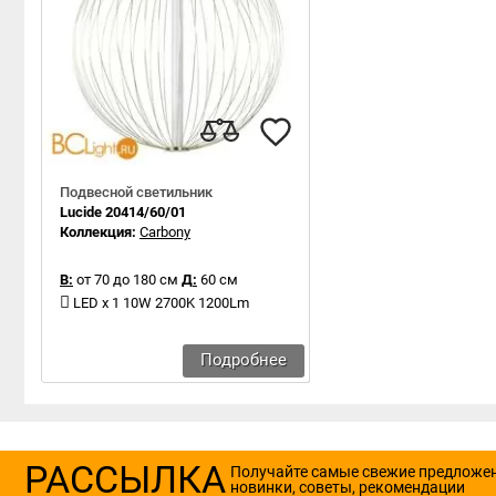
Подвесной светильник
Lucide 20414/60/01
Коллекция:
Carbony
В:
от 70 до 180 см
Д:
60 см
LED x 1 10W 2700K 1200Lm
Подробнее
РАССЫЛКА
Получайте самые свежие предложе
новинки, советы, рекомендации