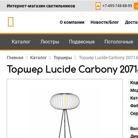
Интернет-магазин светильников
+7-495-748-88-95
о
О компании
Новости/Блог
Доста
Каталог
Люстры
Подвесные
Потолочные
Каталог
+7-495-748-88
Главная
Каталог
Торшеры
Торшер Lucide Carbony 2071
Торшер Lucide Carbony 2071
Код
Мод
Кат
Фаб
Сер
Выс
Диа