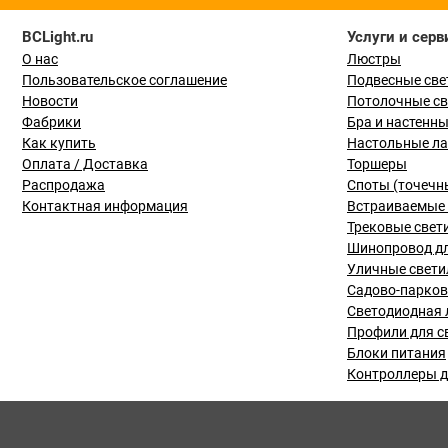
BCLight.ru
Услуги и серв
О нас
Люстры
Пользовательское соглашение
Подвесные све
Новости
Потолочные с
Фабрики
Бра и настенн
Как купить
Настольные л
Оплата / Доставка
Торшеры
Распродажа
Споты (точечн
Контактная информация
Встраиваемые 
Трековые свет
Шинопровод дл
Уличные свети
Садово-парко
Светодиодная 
Профили для с
Блоки питания
Контроллеры д