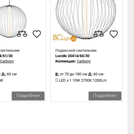
светильник
Подвесной светильник
4/61/30
Lucide 20414/60/30
:
Carbony
Коллекция:
Carbony
м
Д:
60 см
В:
от 70 до 180 см
Д:
60 см
0W
LED x 1 10W 2700K 1200Lm
Подробнее
Подробнее