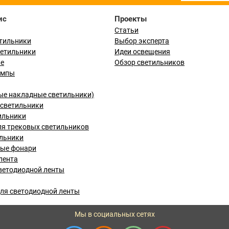
ис
Проекты
Статьи
тильники
Выбор эксперта
ветильники
Идеи освещения
ые
Обзор светильников
ампы
ые накладные светильники)
светильники
ильники
я трековых светильников
льники
вые фонари
лента
ветодиодной ленты
ля светодиодной ленты
Мы в социальных сетях