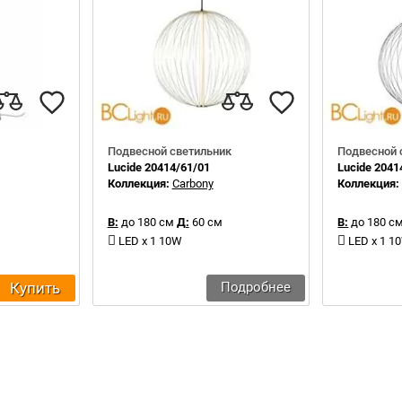
Подвесной светильник
Подвесной 
Lucide 20414/61/01
Lucide 2041
Коллекция:
Carbony
Коллекция
В:
до 180 см
Д:
60 см
В:
до 180 с
LED x 1 10W
LED x 1 1
Купить
Подробнее