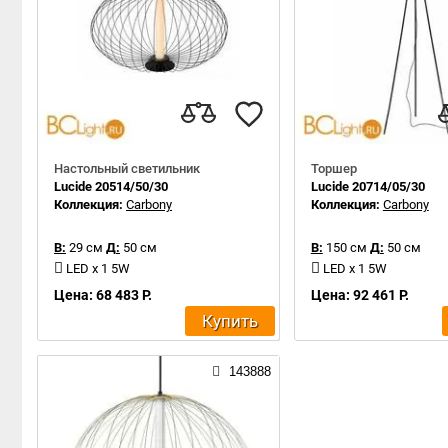
Настольный светильник
Торшер
Lucide 20514/50/30
Lucide 20714/05/30
Коллекция:
Carbony
Коллекция:
Carbony
В:
29 см
Д:
50 см
В:
150 см
Д:
50 см
LED x 1 5W
LED x 1 5W
Цена: 68 483 Р.
Цена: 92 461 Р.
Купить
143888