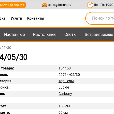
братный звонок
sales@bclight.ru
Пн - Пт
: 10:00
вка
Услуги
Контакты
Настенные
Настольные
Споты
Встраиваемые
-95
,
8-800-550-95-45
sales@bclight.ru
4/05/30
4/05/30
 товара:
154458
ель:
20714/05/30
егория:
Торшеры
рика:
Lucide
ия:
Carbony
ота:
150 см
метр:
50 см