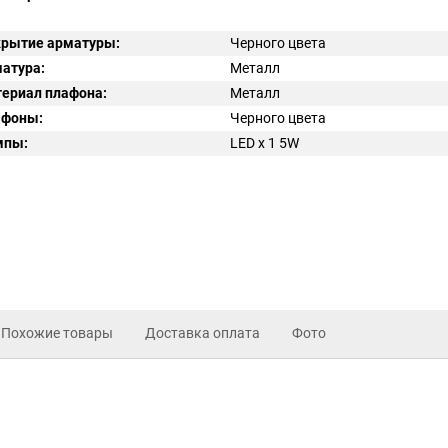
рытие арматуры:
Черного цвета
атура:
Металл
ериал плафона:
Металл
афоны:
Черного цвета
мпы:
LED x 1 5W
Похожие товары
Доставка оплата
Фото