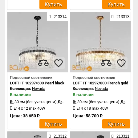
Купить
Купить
213314
213313
Подвесной светильник
Подвесной светильник
LOFT IT 10297/600 Pearl black
LOFT IT 10297/800 French gold
Коллекция:
Nevada
Коллекция:
Nevada
В наличии
В наличии
В:
30 см (без учета цепи)
Д:
60 см
В:
30 см (без учета цепи)
Д:
80 см
E14 x 12 max 40W
E14 x 18 max 40W
Цена: 38 650 Р.
Цена: 58 700 Р.
Купить
Купить
213312
213311