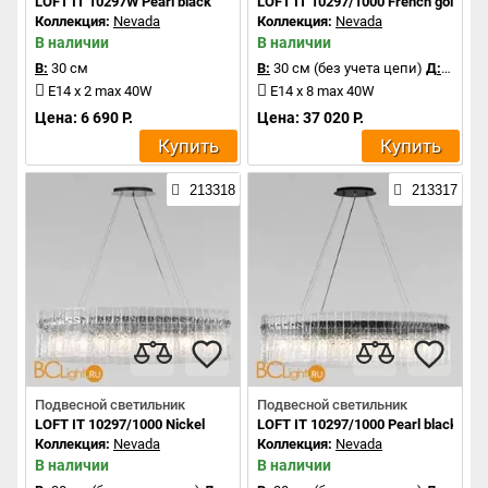
LOFT IT 10297W Pearl black
LOFT IT 10297/1000 French gold
Коллекция:
Nevada
Коллекция:
Nevada
В наличии
В наличии
В:
30 см
В:
30 см (без учета цепи)
Д:
100 с
E14 x 2 max 40W
E14 x 8 max 40W
Цена: 6 690 Р.
Цена: 37 020 Р.
Купить
Купить
213318
213317
Подвесной светильник
Подвесной светильник
LOFT IT 10297/1000 Nickel
LOFT IT 10297/1000 Pearl black
Коллекция:
Nevada
Коллекция:
Nevada
В наличии
В наличии