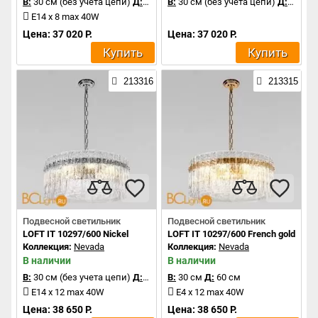
В:
30 см (без учета цепи)
Д:
100 см
В:
30 см (без учета цепи)
Д:
100 с
E14 x 8 max 40W
Цена: 37 020 Р.
Цена: 37 020 Р.
Купить
Купить
213316
213315
Подвесной светильник
Подвесной светильник
LOFT IT 10297/600 Nickel
LOFT IT 10297/600 French gold
Коллекция:
Nevada
Коллекция:
Nevada
В наличии
В наличии
В:
30 см (без учета цепи)
Д:
60 см
В:
30 см
Д:
60 см
E14 x 12 max 40W
E4 x 12 max 40W
Цена: 38 650 Р.
Цена: 38 650 Р.