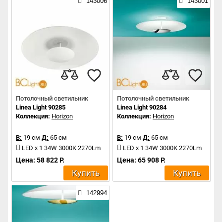
143006
143001
Потолочный светильник
Потолочный светильник
Linea Light 90285
Linea Light 90284
Коллекция:
Horizon
Коллекция:
Horizon
В:
19 см
Д:
65 см
В:
19 см
Д:
65 см
LED x 1 34W 3000K 2270Lm
LED x 1 34W 3000K 2270Lm
Цена: 58 822 Р.
Цена: 65 908 Р.
Купить
Купить
142994