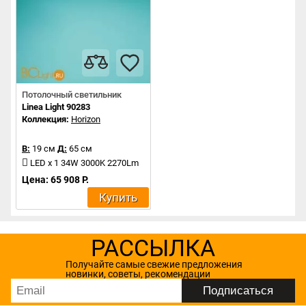
Потолочный светильник
Linea Light 90283
Коллекция:
Horizon
В:
19 см
Д:
65 см
LED x 1 34W 3000K 2270Lm
Цена: 65 908 Р.
Купить
РАССЫЛКА
Получайте самые свежие предложения
новинки, советы, рекомендации