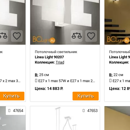
ик
Потолочный светильник
Потолочный
Linea Light 90207
Linea Light 
Коллекция:
Triad
Коллекция
В:
25 см
В:
22 см
x 2 max 30W
E27 x 1 max 57W и E27 x 1 max 20W
E27 x 1 ma
Цена: 14 883 Р.
Цена: 12 8
Купить
Купить
47654
47653