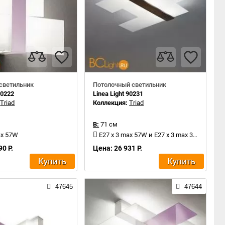
светильник
Потолочный светильник
90222
Linea Light 90231
:
Triad
Коллекция:
Triad
В:
71 см
ax 57W
E27 x 3 max 57W и E27 x 3 max 30W
90 Р.
Цена: 26 931 Р.
Купить
Купить
47645
47644