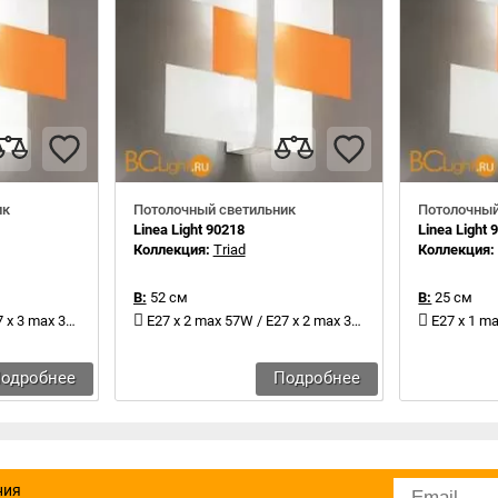
ик
Потолочный светильник
Потолочный
Linea Light 90218
Linea Light 
Коллекция:
Triad
Коллекция
В:
52 см
В:
25 см
x 3 max 30W
E27 x 2 max 57W / E27 x 2 max 30W
E27 x 1 ma
одробнее
Подробнее
ния