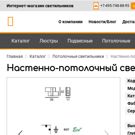
Интернет-магазин светильников
+7-495-748-88-95
о
О компании
Новости/Блог
Доста
Каталог
Люстры
Подвесные
Потолочные
Каталог
+7-495-748-88
Главная
Каталог
Потолочные светильники
Настенно-по
Настенно-потолочный свети
Код
Мод
Кат
Фаб
Сер
Выс
Глу