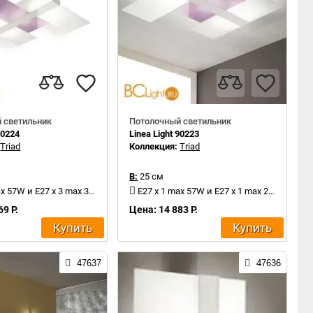
 светильник
Потолочный светильник
90224
Linea Light 90223
:
Triad
Коллекция:
Triad
В:
25 см
x 57W и E27 x 3 max 30W
E27 x 1 max 57W и E27 x 1 max 20W
69 Р.
Цена: 14 883 Р.
Купить
Купить
47637
47636