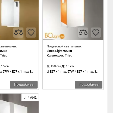
светильник
Подвесной светильник
90232
Linea Light 90220
:
Triad
Коллекция:
Triad
:
15 см
В:
150 см
Д:
15 см
x 57W / E27 x 1 max 30W
E27 x 1 max 57W / E27 x 1 max 30W
Подробнее
Подробнее
47641