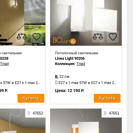
 светильник
Потолочный светильник
90228
Linea Light 90206
:
Triad
Коллекция:
Triad
В:
22 см
x 57W и E27 x 1 max 20W
E27 x 1 max 57W и E27 x 1 max 20W
99 Р.
Цена: 12 190 Р.
Купить
Купить
47652
47651