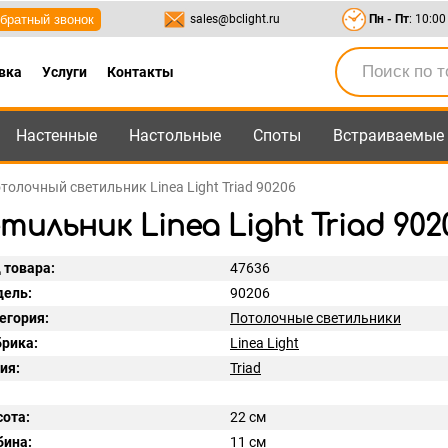
братный звонок
sales@bclight.ru
Пн - Пт
: 10:00
вка
Услуги
Контакты
Настенные
Настольные
Споты
Встраиваемые
-95
,
8-800-550-95-45
sales@bclight.ru
толочный светильник Linea Light Triad 90206
льник Linea Light Triad 902
 товара:
47636
ель:
90206
егория:
Потолочные светильники
рика:
Linea Light
ия:
Triad
ота:
22 см
бина:
11 см