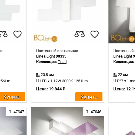
ик
Настенный светильник
Настенный 
Linea Light 90335
Linea Light 
Коллекция:
Triad
Коллекция
В:
20.8 см
В:
22 см
2256Lm
LED x 1 12W 3000K 1251Lm
E27 x 1 m
Цена: 19 844 Р.
Цена: 12 1
Купить
Купить
47647
47646