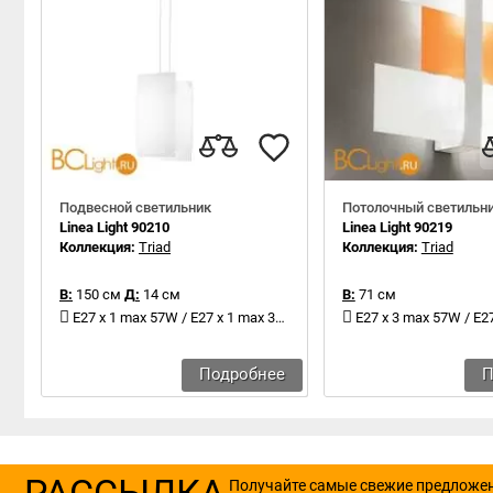
Подвесной светильник
Потолочный светильн
Linea Light 90210
Linea Light 90219
Коллекция:
Triad
Коллекция:
Triad
В:
150 см
Д:
14 см
В:
71 см
E27 x 1 max 57W / E27 x 1 max 30W
E27 x 3 max 57W / E27 
Подробнее
П
РАССЫЛКА
Получайте самые свежие предложе