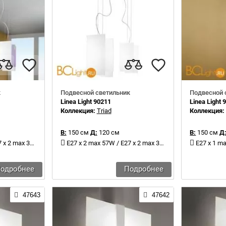
к
Подвесной светильник
Подвесной 
Linea Light 90211
Linea Light 
Коллекция:
Triad
Коллекция
В:
150 см
Д:
120 см
В:
150 см
Д
x 2 max 30W
E27 x 2 max 57W / E27 x 2 max 30W
E27 x 1 ma
одробнее
Подробнее
47643
47642