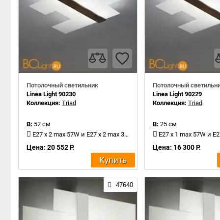
Потолочный светильник
Потолочный светильн
Linea Light 90230
Linea Light 90229
Коллекция:
Triad
Коллекция:
Triad
В:
52 см
В:
25 см
E27 x 2 max 57W и E27 x 2 max 30W
E27 x 1 max 57W и E27 
Цена: 20 552 Р.
Цена: 16 300 Р.
Купить
47640