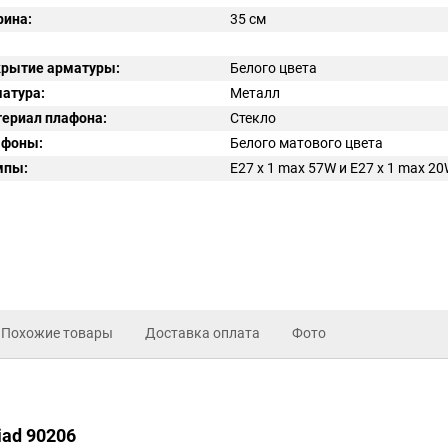
ина:
35 см
рытие арматуры:
Белого цвета
атура:
Металл
ериал плафона:
Стекло
афоны:
Белого матового цвета
мпы:
E27 x 1 max 57W и E27 x 1 max 2
Похожие товары
Доставка оплата
Фото
iad 90206