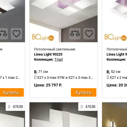
ик
Потолочный светильник
Потолочный
Linea Light 90225
Linea Light 
Коллекция:
Triad
Коллекция
В:
71 см
В:
52 см
x 1 max 20W
E27 x 3 max 57W и E27 x 3 max 30W
E27 x 2 ma
Цена: 25 797 Р.
Цена: 20 2
Купить
Купить
47639
47638