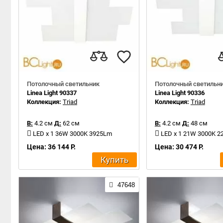
Потолочный светильник
Потолочный светильн
Linea Light 90337
Linea Light 90336
Коллекция:
Triad
Коллекция:
Triad
В:
4.2 см
Д:
62 см
В:
4.2 см
Д:
48 см
LED x 1 36W 3000K 3925Lm
LED x 1 21W 3000K 
Цена: 36 144 Р.
Цена: 30 474 Р.
Купить
47648