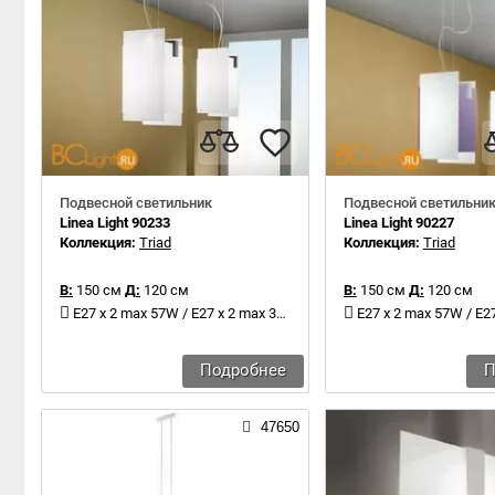
Подвесной светильник
Подвесной светильни
Linea Light 90233
Linea Light 90227
Коллекция:
Triad
Коллекция:
Triad
В:
150 см
Д:
120 см
В:
150 см
Д:
120 см
E27 x 2 max 57W / E27 x 2 max 30W
E27 x 2 max 57W / E27 
Подробнее
П
47650