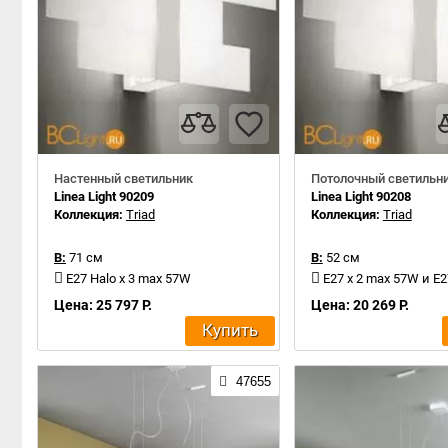
Настенный светильник
Потолочный светильн
Linea Light 90209
Linea Light 90208
Коллекция:
Triad
Коллекция:
Triad
В:
71 см
В:
52 см
E27 Halo x 3 max 57W
E27 x 2 max 57W и E27 
Цена: 25 797 Р.
Цена: 20 269 Р.
Купить
47655