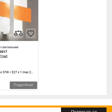
 светильник
90217
:
Triad
x 57W / E27 x 1 max 20W
Подробнее