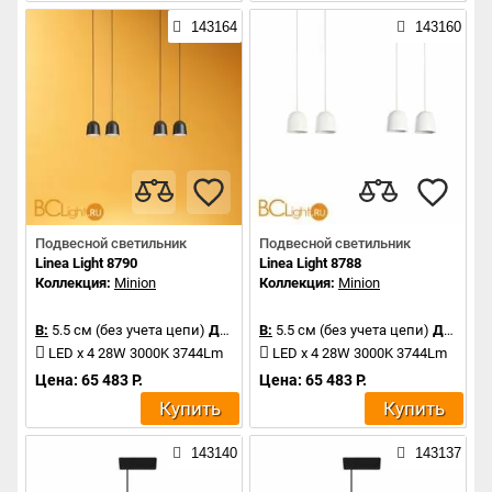
143164
143160
Подвесной светильник
Подвесной светильник
Linea Light 8790
Linea Light 8788
Коллекция:
Minion
Коллекция:
Minion
В:
5.5 см (без учета цепи)
Д:
41.4 см
В:
5.5 см (без учета цепи)
Д:
41.4 
LED x 4 28W 3000K 3744Lm
LED x 4 28W 3000K 3744Lm
Цена: 65 483 Р.
Цена: 65 483 Р.
Купить
Купить
143140
143137