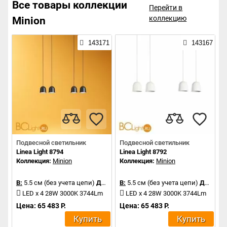
Все товары коллекции
Перейти в
коллекцию
Minion
143171
143167
Подвесной светильник
Подвесной светильник
Linea Light 8794
Linea Light 8792
Коллекция:
Minion
Коллекция:
Minion
В:
5.5 см (без учета цепи)
Д:
41.4 см
В:
5.5 см (без учета цепи)
Д:
41.4 
LED x 4 28W 3000K 3744Lm
LED x 4 28W 3000K 3744Lm
Цена: 65 483 Р.
Цена: 65 483 Р.
Купить
Купить