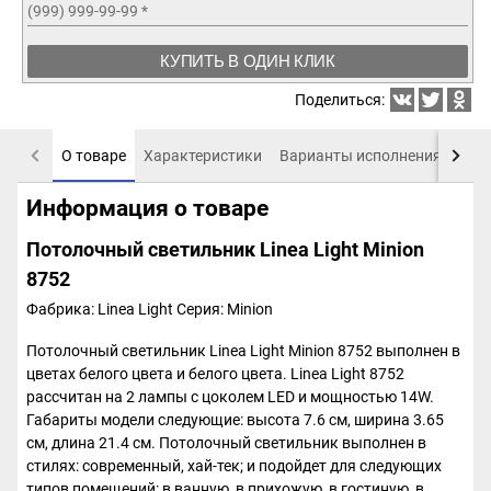
(999) 999-99-99
*
КУПИТЬ В ОДИН КЛИК
Поделиться:
О товаре
Характеристики
Варианты исполнения
Пох
Информация о товаре
Потолочный светильник Linea Light Minion
8752
Фабрика: Linea Light
Серия: Minion
Потолочный светильник Linea Light Minion 8752 выполнен в
цветах белого цвета и белого цвета. Linea Light 8752
рассчитан на 2 лампы с цоколем LED и мощностью 14W.
Габариты модели следующие: высота 7.6 см, ширина 3.65
см, длина 21.4 см. Потолочный светильник выполнен в
стилях: современный, хай-тек; и подойдет для следующих
типов помещений: в ванную, в прихожую, в гостиную, в