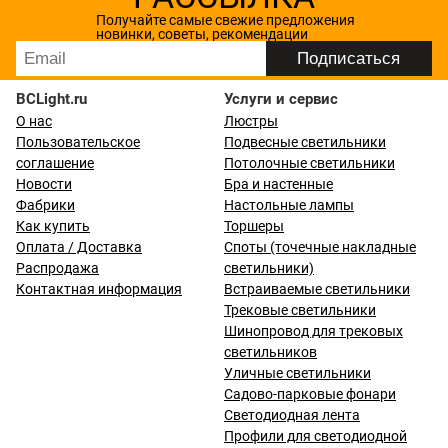
Получайте самые свежие предложения
новинки, советы, рекомендации
BCLight.ru
Услуги и сервис
О нас
Люстры
Пользовательское
Подвесные светильники
соглашение
Потолочные светильники
Новости
Бра и настенные
Фабрики
Настольные лампы
Как купить
Торшеры
Оплата / Доставка
Споты (точечные накладные
Распродажа
светильники)
Контактная информация
Встраиваемые светильники
Трековые светильники
Шинопровод для трековых
светильников
Уличные светильники
Садово-парковые фонари
Светодиодная лента
Профили для светодиодной