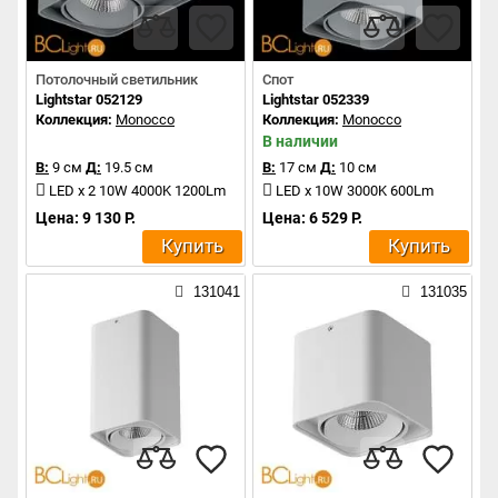
Потолочный светильник
Спот
Lightstar 052129
Lightstar 052339
Коллекция:
Monocco
Коллекция:
Monocco
В наличии
В:
9 см
Д:
19.5 см
В:
17 см
Д:
10 см
LED x 2 10W 4000K 1200Lm
LED x 10W 3000K 600Lm
Цена: 9 130 Р.
Цена: 6 529 Р.
Купить
Купить
131041
131035