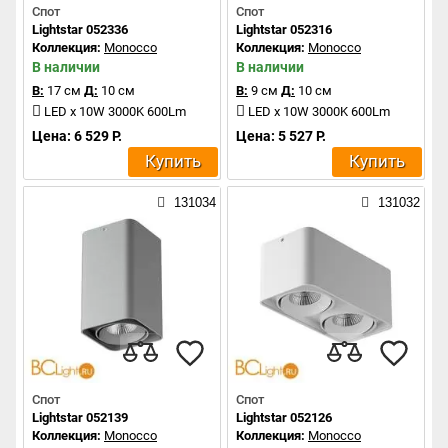
Спот
Спот
Lightstar 052336
Lightstar 052316
Коллекция:
Monocco
Коллекция:
Monocco
В наличии
В наличии
В:
17 см
Д:
10 см
В:
9 см
Д:
10 см
LED x 10W 3000K 600Lm
LED x 10W 3000K 600Lm
Цена: 6 529 Р.
Цена: 5 527 Р.
Купить
Купить
131034
131032
Спот
Спот
Lightstar 052139
Lightstar 052126
Коллекция:
Monocco
Коллекция:
Monocco