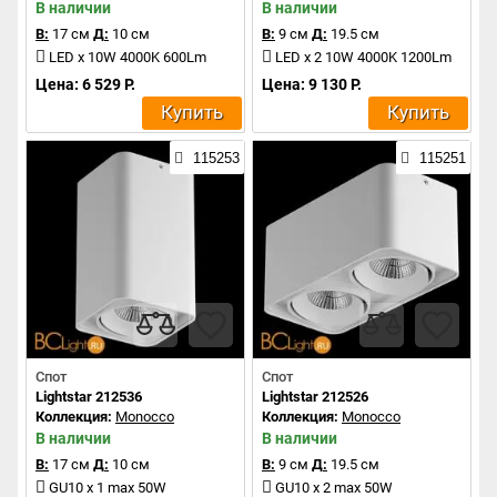
В наличии
В наличии
В:
17 см
Д:
10 см
В:
9 см
Д:
19.5 см
LED x 10W 4000K 600Lm
LED x 2 10W 4000K 1200Lm
Цена: 6 529 Р.
Цена: 9 130 Р.
Купить
Купить
115253
115251
Спот
Спот
Lightstar 212536
Lightstar 212526
Коллекция:
Monocco
Коллекция:
Monocco
В наличии
В наличии
В:
17 см
Д:
10 см
В:
9 см
Д:
19.5 см
GU10 x 1 max 50W
GU10 x 2 max 50W