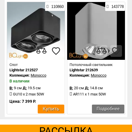
110860
143778
Спот
Потолочный светильник
Lightstar 212527
Lightstar 212639
Коллекция:
Monocco
Коллекция:
Monocco
В наличии
В:
9 см
Д:
19.5 см
В:
20 см
Д:
14.8 см
GU10 x 2 max 50W
AR111 x 1 max 50W
Цена: 7 399 Р.
Купить
Подробнее
РАССЫЛКА