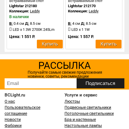
Встраиваемый спот
Встраиваемый спот
Lightstar 212180
Lightstar 212170
Коллекция:
Leddy
Коллекция:
Leddy
В наличии
В:
0.4 см
Д:
8.5 см
В:
4 см
Д:
8.5 см
LED x 1 3W 2700K 245Lm
LED x 1 1W
Цена: 1 551 Р.
Цена: 1 557 Р.
Купить
Купить
РАССЫЛКА
Получайте самые свежие предложения
новинки, советы, рекомендации
BCLight.ru
Услуги и сервис
О нас
Люстры
Пользовательское
Подвесные светильники
соглашение
Потолочные светильники
Новости
Бра и настенные
Фабрики
Настольные лампы