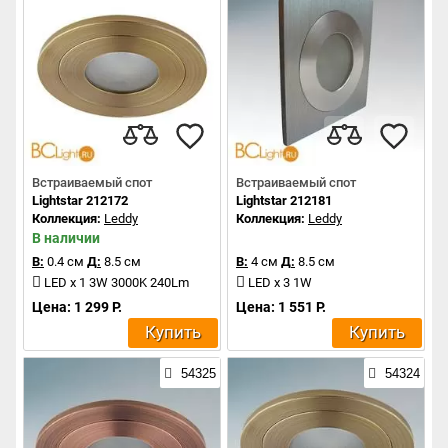
Встраиваемый спот
Встраиваемый спот
Lightstar 212172
Lightstar 212181
Коллекция:
Leddy
Коллекция:
Leddy
В наличии
В:
0.4 см
Д:
8.5 см
В:
4 см
Д:
8.5 см
LED x 1 3W 3000K 240Lm
LED x 3 1W
Цена: 1 299 Р.
Цена: 1 551 Р.
Купить
Купить
54325
54324