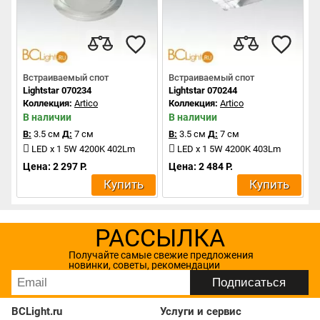
Встраиваемый спот
Встраиваемый спот
Lightstar 070234
Lightstar 070244
Коллекция:
Artico
Коллекция:
Artico
В наличии
В наличии
В:
3.5 см
Д:
7 см
В:
3.5 см
Д:
7 см
LED x 1 5W 4200K 402Lm
LED x 1 5W 4200K 403Lm
Цена: 2 297 Р.
Цена: 2 484 Р.
Купить
Купить
РАССЫЛКА
Получайте самые свежие предложения
новинки, советы, рекомендации
BCLight.ru
Услуги и сервис