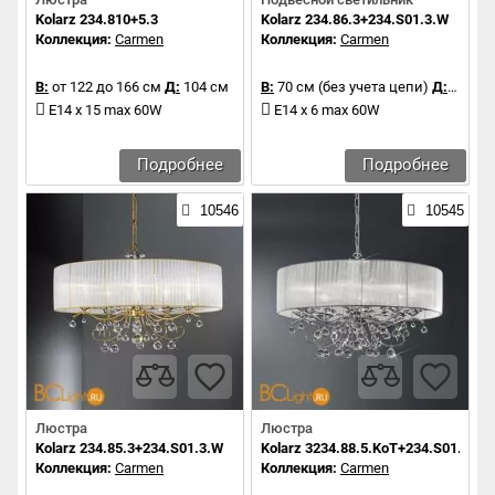
Kolarz 234.810+5.3
Kolarz 234.86.3+234.S01.3.W
Коллекция:
Carmen
Коллекция:
Carmen
В:
от 122 до 166 см
Д:
104 см
В:
70 см (без учета цепи)
Д:
66 см
E14 x 15 max 60W
E14 x 6 max 60W
Подробнее
Подробнее
10546
10545
Люстра
Люстра
Kolarz 234.85.3+234.S01.3.W
Kolarz 3234.88.5.KoT+234.S01.5.W
Коллекция:
Carmen
Коллекция:
Carmen