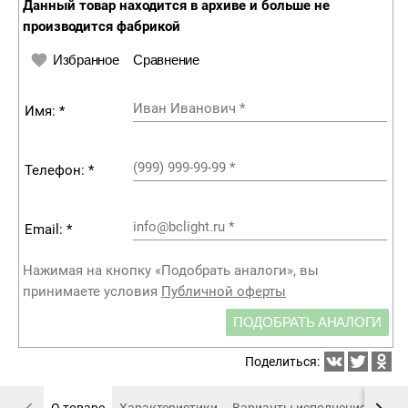
Данный товар находится в архиве и больше не
производится фабрикой
Избранное
Сравнение
Иван Иванович
*
Имя: *
(999) 999-99-99
*
Телефон: *
info@bclight.ru
*
Email: *
Нажимая на кнопку «Подобрать аналоги», вы
принимаете условия
Публичной оферты
ПОДОБРАТЬ АНАЛОГИ
Поделиться:
О товаре
Характеристики
Варианты исполнения
Пох