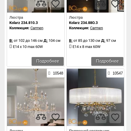
Люстра
Люстра
Kolarz 234.810.3
Kolarz 234.88O.3
Коллекция:
Carmen
Коллекция:
Carmen
В:
от 102 до 146 см
Д:
104 см
В:
от 85 до 130 см
Д:
97 см
E14 x 10 max 60W
E14 x 8 max 60W
Подробнее
Подробнее
10548
10547
Люстра
Подвесной светильник