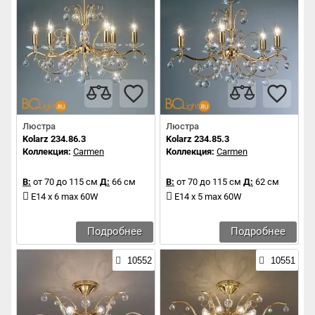
Люстра
Люстра
Kolarz 234.86.3
Kolarz 234.85.3
Коллекция:
Carmen
Коллекция:
Carmen
В:
от 70 до 115 см
Д:
66 см
В:
от 70 до 115 см
Д:
62 см
E14 x 6 max 60W
E14 x 5 max 60W
Подробнее
Подробнее
10552
10551