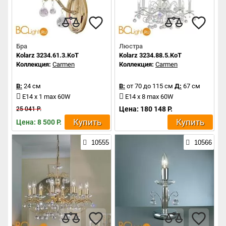
Бра
Люстра
Kolarz 3234.61.3.KoT
Kolarz 3234.88.5.KoT
Коллекция:
Carmen
Коллекция:
Carmen
В:
24 см
В:
от 70 до 115 см
Д:
67 см
E14 x 1 max 60W
E14 x 8 max 60W
Цена: 180 148 Р.
25 041 Р.
Купить
Купить
Цена: 8 500 Р.
10555
10566