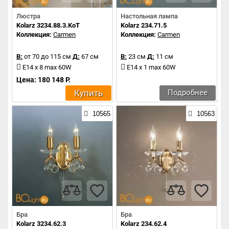
Люстра
Настольная лампа
Kolarz 3234.88.3.KoT
Kolarz 234.71.5
Коллекция:
Carmen
Коллекция:
Carmen
В:
от 70 до 115 см
Д:
67 см
В:
23 см
Д:
11 см
E14 x 8 max 60W
E14 x 1 max 60W
Цена: 180 148 Р.
Купить
Подробнее
10565
10563
Бра
Бра
Kolarz 3234.62.3
Kolarz 234.62.4