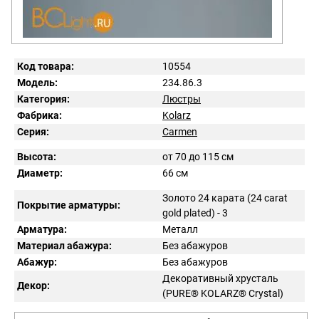
Код товара:
10554
Модель:
234.86.3
Категория:
Люстры
Фабрика:
Kolarz
Серия:
Carmen
Высота:
от 70 до 115 см
Диаметр:
66 см
Золото 24 карата (24 carat
Покрытие арматуры:
gold plated) - 3
Арматура:
Металл
Материал абажура:
Без абажуров
Абажур:
Без абажуров
Декоративный хрусталь
Декор:
(PURE® KOLARZ® Crystal)