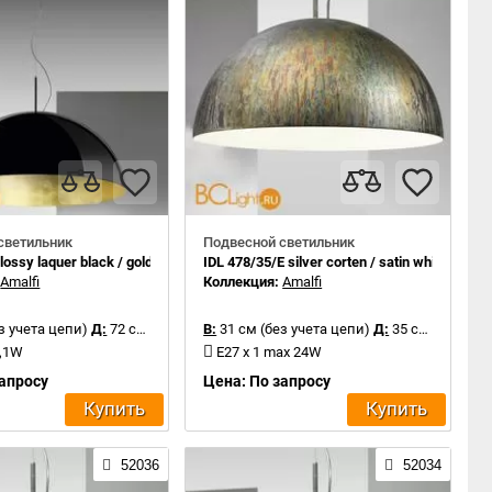
светильник
Подвесной светильник
lossy laquer black / gold leaf inside
IDL 478/35/E silver corten / satin white inside
:
Amalfi
Коллекция:
Amalfi
з учета цепи)
Д:
72 см
В:
31 см (без учета цепи)
Д:
35 см
2,1W
E27 x 1 max 24W
запросу
Цена: По запросу
Купить
Купить
52036
52034