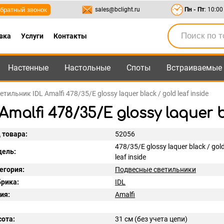
братный звонок
sales@bclight.ru
Пн - Пт
: 10:00
вка
Услуги
Контакты
Настенные
Настольные
Споты
Встраиваемые
-95
,
8-800-550-95-45
sales@bclight.ru
ильник IDL Amalfi 478/35/E glossy laquer black / gold leaf inside
lfi 478/35/E glossy laquer bla
 товара:
52056
478/35/E glossy laquer black / gol
ель:
leaf inside
егория:
Подвесные светильники
рика:
IDL
ия:
Amalfi
ота:
31 см (без учета цепи)