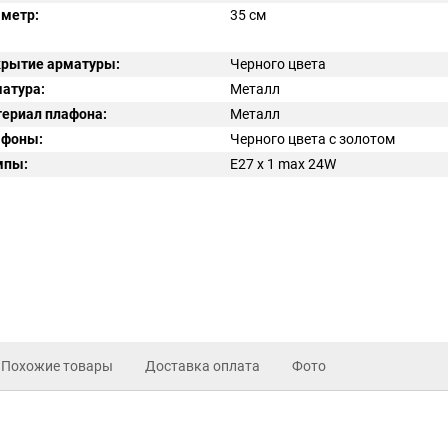
метр:
35 см
рытие арматуры:
Черного цвета
атура:
Металл
ериал плафона:
Металл
афоны:
Черного цвета с золотом
мпы:
E27 x 1 max 24W
Похожие товары
Доставка оплата
Фото