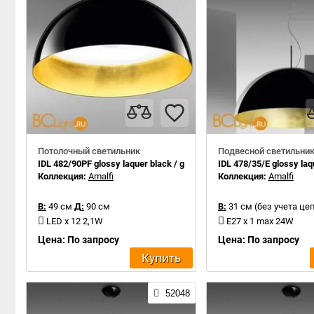
Потолочный светильник
Подвесной светильни
IDL 482/90PF glossy laquer black / gold leaf inside
IDL 478/35/E glossy laqu
Коллекция:
Amalfi
Коллекция:
Amalfi
В:
49 см
Д:
90 см
В:
31 см (без учета це
LED x 12 2,1W
E27 x 1 max 24W
Цена: По запросу
Цена: По запросу
Купить
52048