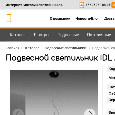
Интернет-магазин светильников
+7-495-748-88-95
о
О компании
Новости/Блог
Доста
Каталог
Люстры
Подвесные
Потолочные
Каталог
+7-495-748-88
Главная
Каталог
Подвесные светильники
Подвесной свет
Подвесной светильник IDL Ama
Код
Мод
Кат
Фаб
Сер
Выс