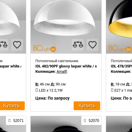
ик
Потолочный светильник
Потолочный
quer white / silver leaf inside
IDL 482/90PF glossy laquer white / silver leaf inside
IDL 478/35PF
Коллекция:
Amalfi
Коллекция
В:
46 см
Д:
90 см
В:
18 см
Д:
LED x 12 2,1W
E27 x 1 m
Цена: По запросу
Цена: По 
Купить
Купить
52071
52070