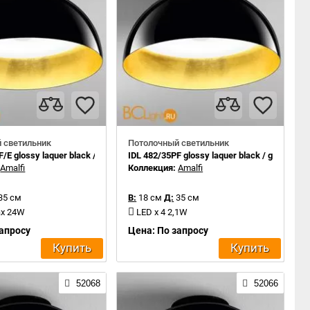
 светильник
Потолочный светильник
/E glossy laquer black / gold leaf inside
IDL 482/35PF glossy laquer black / gold leaf i
:
Amalfi
Коллекция:
Amalfi
35 см
В:
18 см
Д:
35 см
ax 24W
LED x 4 2,1W
запросу
Цена: По запросу
Купить
Купить
52068
52066