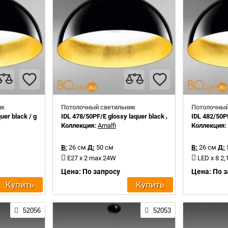
ик
Потолочный светильник
Потолочный
er black / gold leaf inside
IDL 478/50PF/E glossy laquer black / gold leaf inside
IDL 482/50PF
Коллекция:
Amalfi
Коллекция
В:
26 см
Д:
50 см
В:
26 см
Д:
E27 x 2 max 24W
LED x 8 2
Цена: По запросу
Цена: По 
Купить
Купить
52056
52053