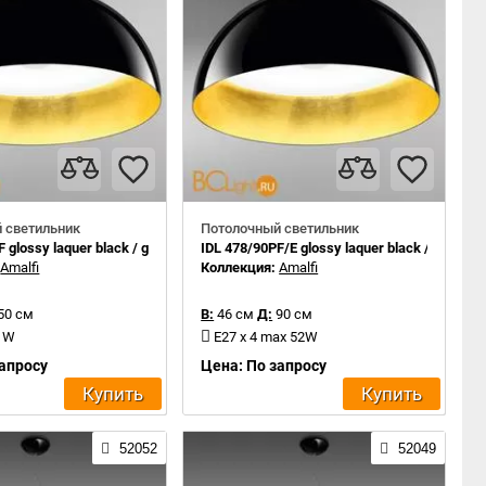
 светильник
Потолочный светильник
 glossy laquer black / gold leaf inside
IDL 478/90PF/E glossy laquer black / gold leaf
:
Amalfi
Коллекция:
Amalfi
50 см
В:
46 см
Д:
90 см
,1W
E27 x 4 max 52W
запросу
Цена: По запросу
Купить
Купить
52052
52049