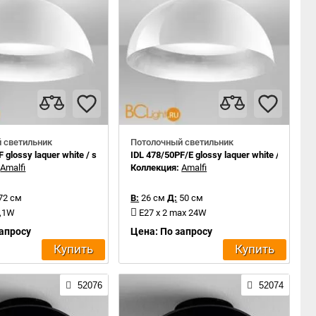
 светильник
Потолочный светильник
 glossy laquer white / silver leaf inside
IDL 478/50PF/E glossy laquer white / silver le
:
Amalfi
Коллекция:
Amalfi
72 см
В:
26 см
Д:
50 см
2,1W
E27 x 2 max 24W
запросу
Цена: По запросу
Купить
Купить
52076
52074