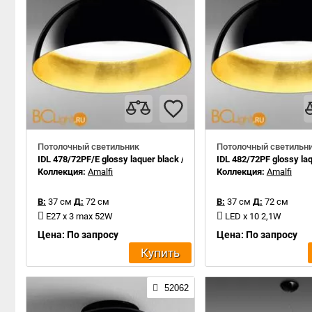
Потолочный светильник
Потолочный светильн
IDL 478/72PF/E glossy laquer black / gold leaf inside
IDL 482/72PF glossy laqu
Коллекция:
Amalfi
Коллекция:
Amalfi
В:
37 см
Д:
72 см
В:
37 см
Д:
72 см
E27 x 3 max 52W
LED x 10 2,1W
Цена: По запросу
Цена: По запросу
Купить
52062