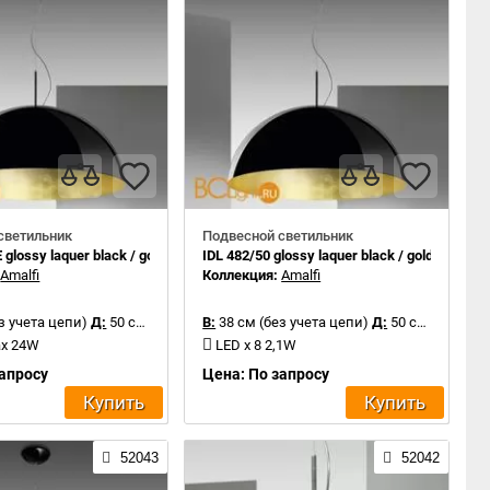
светильник
Подвесной светильник
 glossy laquer black / gold leaf inside
IDL 482/50 glossy laquer black / gold leaf insi
:
Amalfi
Коллекция:
Amalfi
з учета цепи)
Д:
50 см
В:
38 см (без учета цепи)
Д:
50 см
ax 24W
LED x 8 2,1W
запросу
Цена: По запросу
Купить
Купить
52043
52042