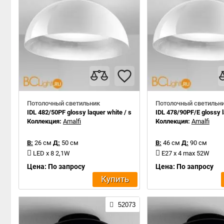
Потолочный светильник
Потолочный светильн
IDL 482/50PF glossy laquer white / silver leaf inside
IDL 478/90PF/E glossy la
Коллекция:
Amalfi
Коллекция:
Amalfi
В:
26 см
Д:
50 см
В:
46 см
Д:
90 см
LED x 8 2,1W
E27 x 4 max 52W
Цена: По запросу
Цена: По запросу
Купить
52073