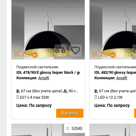
Подвесной светильник
Подвесной светильни
IDL 478/90/E glossy laquer black / gold leaf inside
IDL 482/90 glossy laquer
Коллекция:
Amalfi
Коллекция:
Amalfi
В:
67 см (без учета цепи)
Д:
90 см
В:
67 см (без учета це
E27 x 4 max 52W
LED x 12 2,1W
Цена: По запросу
Цена: По запросу
Купить
52040