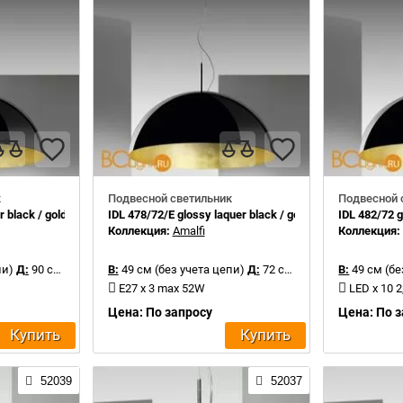
к
Подвесной светильник
Подвесной 
 black / gold leaf inside
IDL 478/72/E glossy laquer black / gold leaf inside
IDL 482/72 g
Коллекция:
Amalfi
Коллекция
пи)
Д:
90 см
В:
49 см (без учета цепи)
Д:
72 см
В:
49 см (бе
E27 x 3 max 52W
LED x 10 
Цена: По запросу
Цена: По 
Купить
Купить
52039
52037