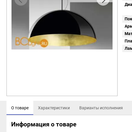
Диа
Пок
Арм
Мат
Пл
Ла
О товаре
Характеристики
Варианты исполнения
Информация о товаре