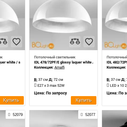
ик
Потолочный светильник
Потолочный
er white / silver leaf inside
IDL 478/72PF/E glossy laquer white / silver leaf inside
IDL 482/72PF
Коллекция:
Amalfi
Коллекция
В:
37 см
Д:
72 см
В:
37 см
Д:
E27 x 3 max 52W
LED x 10 
Цена: По запросу
Цена: По 
Купить
Купить
52079
52077