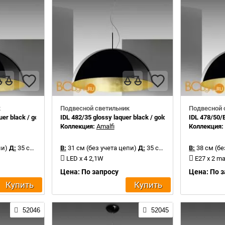
к
Подвесной светильник
Подвесной 
er black / gold leaf inside
IDL 482/35 glossy laquer black / gold leaf inside
IDL 478/50/E
Коллекция:
Amalfi
Коллекция
пи)
Д:
35 см
В:
31 см (без учета цепи)
Д:
35 см
В:
38 см (бе
LED x 4 2,1W
E27 x 2 m
Цена: По запросу
Цена: По 
Купить
Купить
52046
52045