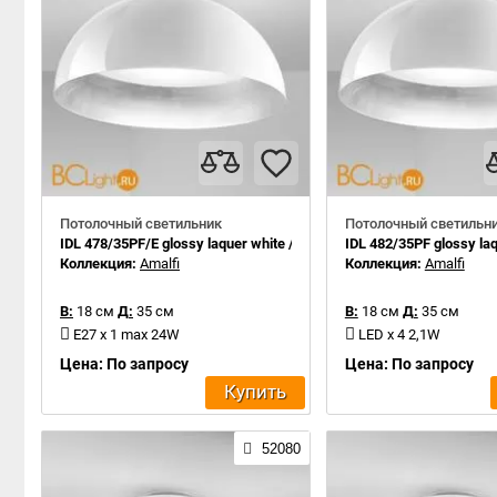
Потолочный светильник
Потолочный светильн
IDL 478/35PF/E glossy laquer white / silver leaf inside
IDL 482/35PF glossy laqu
Коллекция:
Amalfi
Коллекция:
Amalfi
В:
18 см
Д:
35 см
В:
18 см
Д:
35 см
E27 x 1 max 24W
LED x 4 2,1W
Цена: По запросу
Цена: По запросу
Купить
52080