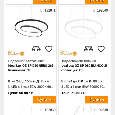
192841
192840
Подвесной светильник
Подвесной светильник
Ideal Lux OZ SP D80 NERO 269450
Ideal Lux OZ SP D80 BIANCO 253664
Коллекция:
Oz
Коллекция:
Oz
В:
от 24 до 150 см
Д:
80 см
В:
от 24 до 150 см
Д:
80 см
LED x 1 max 59W 3000K 6000Lm
LED x 1 max 59W 3000K 6000Lm
Цена: 50 887 Р.
Цена: 50 887 Р.
Купить
Купить
192839
192838