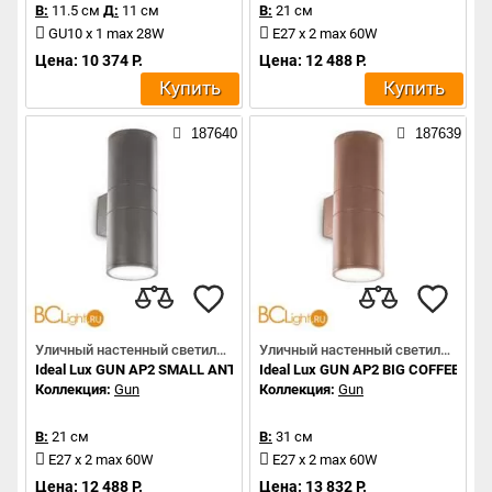
В:
11.5 см
Д:
11 см
В:
21 см
GU10 x 1 max 28W
E27 x 2 max 60W
Цена: 10 374 Р.
Цена: 12 488 Р.
Купить
Купить
187640
187639
Уличный настенный светильник
Уличный настенный светильник
Ideal Lux GUN AP2 SMALL ANTRACITE 236841
Ideal Lux GUN AP2 BIG COFFEE 163
Коллекция:
Gun
Коллекция:
Gun
В:
21 см
В:
31 см
E27 x 2 max 60W
E27 x 2 max 60W
Цена: 12 488 Р.
Цена: 13 832 Р.