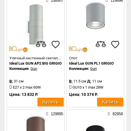
158507
129896
Уличный настенный светильник
Спот
Ideal Lux GUN AP2 BIG GRIGIO
Ideal Lux GUN PL1 GRIGIO
Коллекция:
Gun
Коллекция:
Gun
В:
31 см
В:
11.5 см
Д:
11 см
E27 x 2 max 60W
GU10 x 1 max 28W
Цена: 13 832 Р.
Цена: 10 374 Р.
Купить
Купить
129895
82958