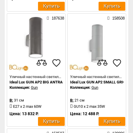
Купить
Купить
187638
158508
Уличный настенный светильник
Уличный настенный светильник
Ideal Lux GUN AP2 BIG ANTRACITE 236858
Ideal Lux GUN AP2 SMALL GRIGIO
Коллекция:
Gun
Коллекция:
Gun
В:
31 см
В:
21 см
E27 x 2 max 60W
GU10 x 2 max 35W
Цена: 13 832 Р.
Цена: 12 488 Р.
Купить
Купить