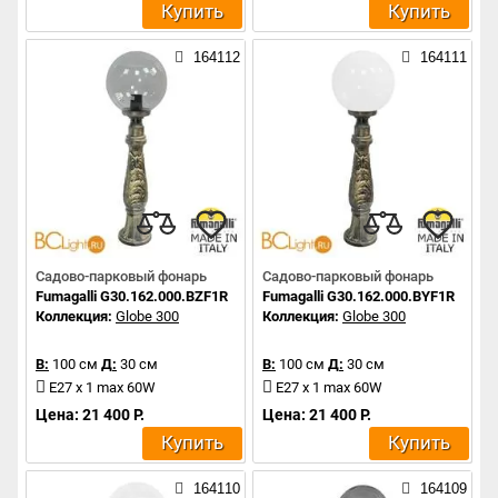
Купить
Купить
164112
164111
Садово-парковый фонарь
Садово-парковый фонарь
Fumagalli G30.162.000.BZF1R
Fumagalli G30.162.000.BYF1R
Коллекция:
Globe 300
Коллекция:
Globe 300
В:
100 см
Д:
30 см
В:
100 см
Д:
30 см
E27 x 1 max 60W
E27 x 1 max 60W
Цена: 21 400 Р.
Цена: 21 400 Р.
Купить
Купить
164110
164109