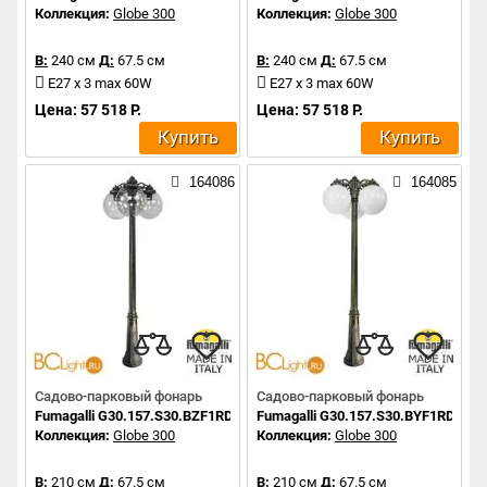
Коллекция:
Globe 300
Коллекция:
Globe 300
В:
240 см
Д:
67.5 см
В:
240 см
Д:
67.5 см
E27 x 3 max 60W
E27 x 3 max 60W
Цена: 57 518 Р.
Цена: 57 518 Р.
Купить
Купить
164086
164085
Садово-парковый фонарь
Садово-парковый фонарь
Fumagalli G30.157.S30.BZF1RDN
Fumagalli G30.157.S30.BYF1RDN
Коллекция:
Globe 300
Коллекция:
Globe 300
В:
210 см
Д:
67.5 см
В:
210 см
Д:
67.5 см