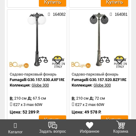
Купить
Купить
164082
164081
Садово-парковый фонарь
Садово-парковый фонарь
Fumagalli G30.157.S30.AXF1RDN
Fumagalli G30.157.S20.BZF1RDN
Коллекция:
Globe 300
Коллекция:
Globe 300
В:
210 см
Д:
67.5 см
В:
210 см
Д:
72 см
E27 x 3 max 60W
E27 x 2 max 60W
Цена: 52 289 Р.
Цена: 49 578 Р.
Купить
Купить
Задать вопрос
Избранное
Корзина
Каталог
164080
164079