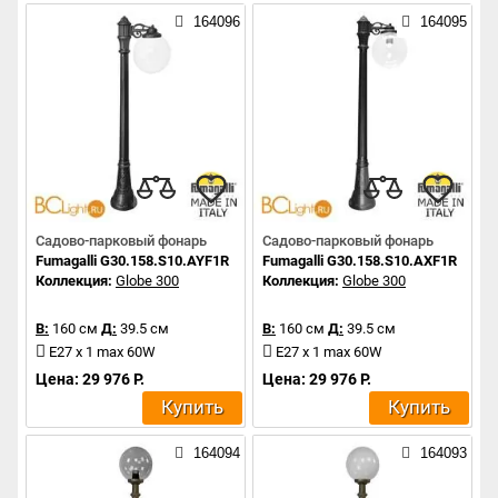
164096
164095
Садово-парковый фонарь
Садово-парковый фонарь
Fumagalli G30.158.S10.AYF1R
Fumagalli G30.158.S10.AXF1R
Коллекция:
Globe 300
Коллекция:
Globe 300
В:
160 см
Д:
39.5 см
В:
160 см
Д:
39.5 см
E27 x 1 max 60W
E27 x 1 max 60W
Цена: 29 976 Р.
Цена: 29 976 Р.
Купить
Купить
164094
164093