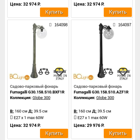
Цена: 32 974 Р.
Цена: 32 974 Р.
Купить
Купить
164098
164097
Садово-парковый фонарь
Садово-парковый фонарь
Fumagalli G30.158.S10.BXF1R
Fumagalli G30.158.S10.AZF1R
Коллекция:
Globe 300
Коллекция:
Globe 300
В:
160 см
Д:
39.5 см
В:
160 см
Д:
39.5 см
E27 x 1 max 60W
E27 x 1 max 60W
Цена: 32 974 Р.
Цена: 29 976 Р.
Купить
Купить