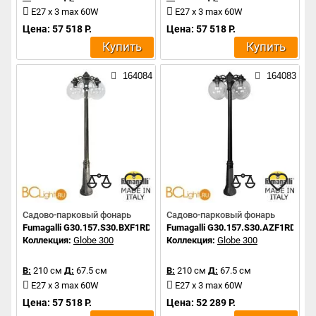
E27 x 3 max 60W
E27 x 3 max 60W
Цена: 57 518 Р.
Цена: 57 518 Р.
Купить
Купить
164084
164083
Садово-парковый фонарь
Садово-парковый фонарь
Fumagalli G30.157.S30.BXF1RDN
Fumagalli G30.157.S30.AZF1RDN
Коллекция:
Globe 300
Коллекция:
Globe 300
В:
210 см
Д:
67.5 см
В:
210 см
Д:
67.5 см
E27 x 3 max 60W
E27 x 3 max 60W
Цена: 57 518 Р.
Цена: 52 289 Р.