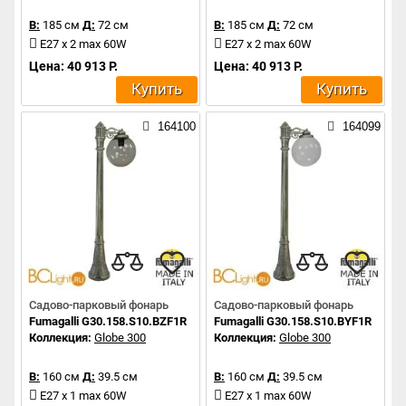
В:
185 см
Д:
72 см
В:
185 см
Д:
72 см
E27 x 2 max 60W
E27 x 2 max 60W
Цена: 40 913 Р.
Цена: 40 913 Р.
Купить
Купить
164100
164099
Садово-парковый фонарь
Садово-парковый фонарь
Fumagalli G30.158.S10.BZF1R
Fumagalli G30.158.S10.BYF1R
Коллекция:
Globe 300
Коллекция:
Globe 300
В:
160 см
Д:
39.5 см
В:
160 см
Д:
39.5 см
E27 x 1 max 60W
E27 x 1 max 60W