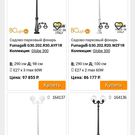
Садово-парковый фонарь
Садово-парковый фонарь
Fumagalli G30.202.R30.AYF1R
Fumagalli G30.202.R20.WZF1R
Коллекция:
Globe 300
Коллекция:
Globe 300
В:
290 см
Д:
98 см
В:
290 см
Д:
100 см
E27 x 3 max 60W
E27 x 2 max 60W
Цена: 97 855 Р.
Цена: 86 177 Р.
Купить
Купить
164137
164136