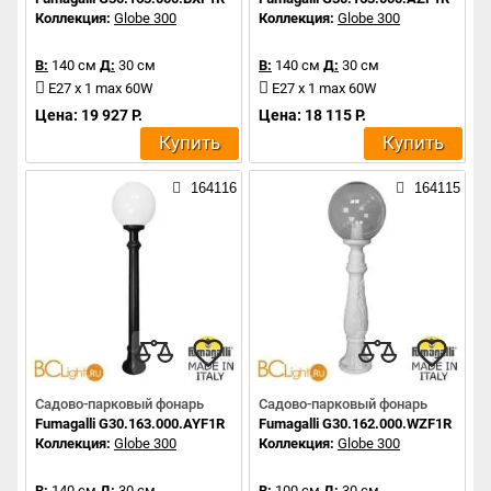
Коллекция:
Globe 300
Коллекция:
Globe 300
В:
140 см
Д:
30 см
В:
140 см
Д:
30 см
E27 x 1 max 60W
E27 x 1 max 60W
Цена: 19 927 Р.
Цена: 18 115 Р.
Купить
Купить
164116
164115
Садово-парковый фонарь
Садово-парковый фонарь
Fumagalli G30.163.000.AYF1R
Fumagalli G30.162.000.WZF1R
Коллекция:
Globe 300
Коллекция:
Globe 300
В:
140 см
Д:
30 см
В:
100 см
Д:
30 см