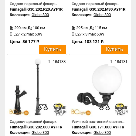
Садово-парковый фонарь
Садово-парковый фонарь
Fumagalli G30.202.R20.AYF1R
Fumagalli G30.202.M30.AYF1R
Коллекция:
Globe 300
Коллекция:
Globe 300
В:
290 см
Д:
100 см
В:
295 см
Д:
115 см
E27 x 2 max 60W
E27 x 3 max 60W
Цена: 86 177 Р.
Цена: 103 121 Р.
Купить
Купить
164133
164131
Садово-парковый фонарь
Уличный настенный светильник
Fumagalli G30.202.000.AYF1R
Fumagalli G30.171.000.AYF1R
Коллекция:
Globe 300
Коллекция:
Globe 300