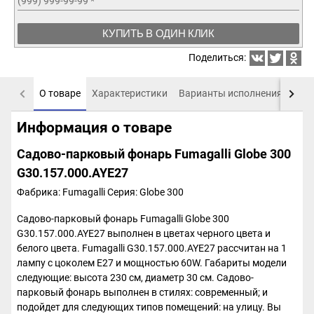
(999) 999-99-99
*
КУПИТЬ В ОДИН КЛИК
Поделиться:
О товаре
Характеристики
Варианты исполнения
Пох
Информация о товаре
Садово-парковый фонарь Fumagalli Globe 300
G30.157.000.AYE27
Фабрика: Fumagalli
Серия: Globe 300
Садово-парковый фонарь Fumagalli Globe 300
G30.157.000.AYE27 выполнен в цветах черного цвета и
белого цвета. Fumagalli G30.157.000.AYE27 рассчитан на 1
лампу с цоколем E27 и мощностью 60W. Габариты модели
следующие: высота 230 см, диаметр 30 см. Садово-
парковый фонарь выполнен в стилях: современный; и
подойдет для следующих типов помещений: на улицу. Вы