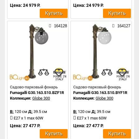
Цена: 24 979 Р.
Цена: 24 979 Р.
Купить
Купить
164128
164127
Садово-парковый фонарь
Садово-парковый фонарь
Fumagalli G30.163.S10.BZF1R
Fumagalli G30.163.S10.BYF1R
Коллекция:
Globe 300
Коллекция:
Globe 300
В:
120 см
Д:
39.5 см
В:
120 см
Д:
39.5 см
E27 x 1 max 60W
E27 x 1 max 60W
Цена: 27 477 Р.
Цена: 27 477 Р.
Купить
Купить