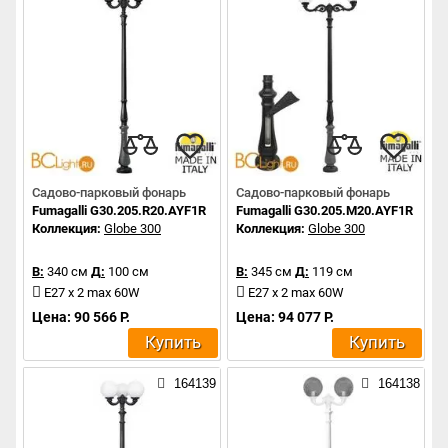
Садово-парковый фонарь
Садово-парковый фонарь
Fumagalli G30.205.R20.AYF1R
Fumagalli G30.205.M20.AYF1R
Коллекция:
Globe 300
Коллекция:
Globe 300
В:
340 см
Д:
100 см
В:
345 см
Д:
119 см
E27 x 2 max 60W
E27 x 2 max 60W
Цена: 90 566 Р.
Цена: 94 077 Р.
Купить
Купить
164139
164138