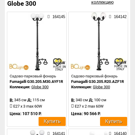
коллекцию
Globe 300
164145
164142
Садово-парковый фонарь
Садово-парковый фонарь
Fumagalli G30.205.M30.AYF1R
Fumagalli G30.205.R20.AZF1R
Коллекция:
Globe 300
Коллекция:
Globe 300
В:
345 см
Д:
115 см
В:
340 см
Д:
100 см
E27 x 3 max 60W
E27 x 2 max 60W
Цена: 107 510 Р.
Цена: 90 566 Р.
Купить
Купить
164141
164140