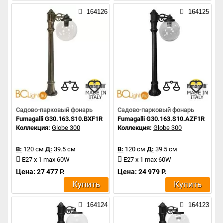
164126
164125
Садово-парковый фонарь
Садово-парковый фонарь
Fumagalli G30.163.S10.BXF1R
Fumagalli G30.163.S10.AZF1R
Коллекция:
Globe 300
Коллекция:
Globe 300
В:
120 см
Д:
39.5 см
В:
120 см
Д:
39.5 см
E27 x 1 max 60W
E27 x 1 max 60W
Цена: 27 477 Р.
Цена: 24 979 Р.
Купить
Купить
164124
164123