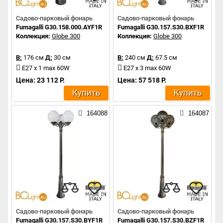
Садово-парковый фонарь
Садово-парковый фонарь
Fumagalli G30.158.000.AYF1R
Fumagalli G30.157.S30.BXF1R
Коллекция:
Globe 300
Коллекция:
Globe 300
В:
176 см
Д:
30 см
В:
240 см
Д:
67.5 см
E27 x 1 max 60W
E27 x 3 max 60W
Цена: 23 112 Р.
Цена: 57 518 Р.
Купить
Купить
164088
164087
Садово-парковый фонарь
Садово-парковый фонарь
Fumagalli G30.157.S30.BYF1R
Fumagalli G30.157.S30.BZF1R