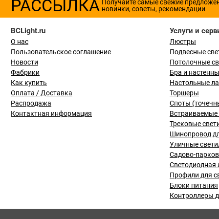
РАССЫЛКА
Получайте самые свежие предложе
новинки, советы, рекомендации
BCLight.ru
Услуги и серв
О нас
Люстры
Пользовательское соглашение
Подвесные све
Новости
Потолочные с
Фабрики
Бра и настенн
Как купить
Настольные л
Оплата / Доставка
Торшеры
Распродажа
Споты (точечн
Контактная информация
Встраиваемые 
Трековые свет
Шинопровод дл
Уличные свети
Садово-парко
Светодиодная 
Профили для с
Блоки питания
Контроллеры д