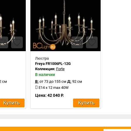
Люстра
Freya FR1006PL-12G
Коллекция:
Forte
В наличии
2 см
В:
от 73 до 155 см
Д:
92 см
E14 x 12 max 40W
Цена: 42 040 Р.
Купить
Купить