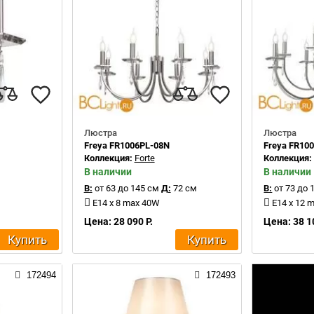
Люстра
Люстра
Freya FR1006PL-08N
Freya FR10
Коллекция:
Forte
Коллекция
В наличии
В наличии
В:
от 63 до 145 см
Д:
72 см
В:
от 73 до 
E14 x 8 max 40W
E14 x 12 
Цена: 28 090 Р.
Цена: 38 1
Купить
Купить
172494
172493