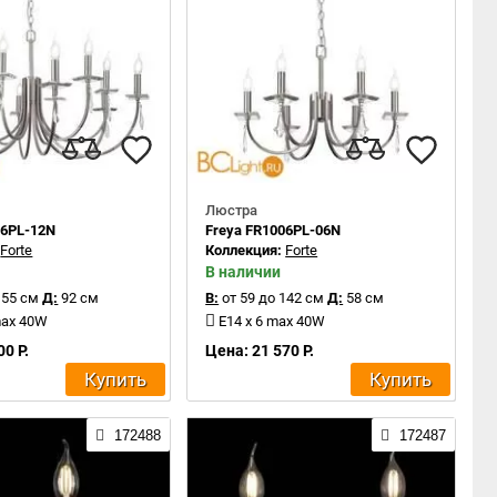
Люстра
06PL-12N
Freya FR1006PL-06N
:
Forte
Коллекция:
Forte
В наличии
155 см
Д:
92 см
В:
от 59 до 142 см
Д:
58 см
max 40W
E14 x 6 max 40W
00 Р.
Цена: 21 570 Р.
Купить
Купить
172488
172487