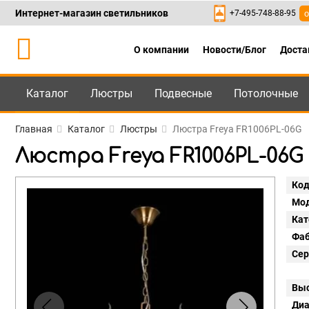
Интернет-магазин светильников
+7-495-748-88-95
о
О компании
Новости/Блог
Доста
Каталог
Люстры
Подвесные
Потолочные
Каталог
+7-495-748-88
Главная
Каталог
Люстры
Люстра Freya FR1006PL-06G
Люстра Freya FR1006PL-06G
Код
Мод
Кат
Фаб
Сер
Выс
Диа