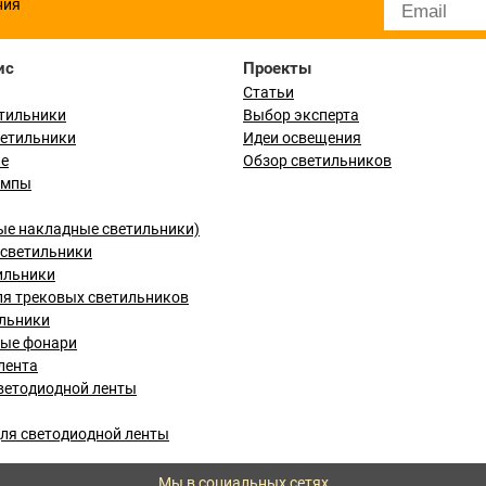
ния
ис
Проекты
Статьи
тильники
Выбор эксперта
ветильники
Идеи освещения
ые
Обзор светильников
ампы
ые накладные светильники)
светильники
ильники
я трековых светильников
льники
вые фонари
лента
ветодиодной ленты
ля светодиодной ленты
Мы в социальных сетях