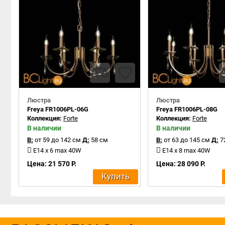
Люстра
Люстра
Freya FR1006PL-06G
Freya FR1006PL-08G
Коллекция:
Forte
Коллекция:
Forte
В наличии
В наличии
В:
от 59 до 142 см
Д:
58 см
В:
от 63 до 145 см
Д:
7
E14 x 6 max 40W
E14 x 8 max 40W
Цена: 21 570 Р.
Цена: 28 090 Р.
Купить