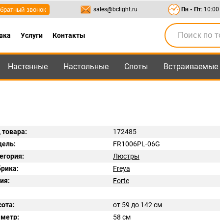
братный звонок
sales@bclight.ru
Пн - Пт
: 10:00
вка
Услуги
Контакты
Настенные
Настольные
Споты
Встраиваемые
-95
,
8-800-550-95-45
sales@bclight.ru
 товара:
172485
ель:
FR1006PL-06G
егория:
Люстры
рика:
Freya
ия:
Forte
ота:
от 59 до 142 см
метр:
58 см