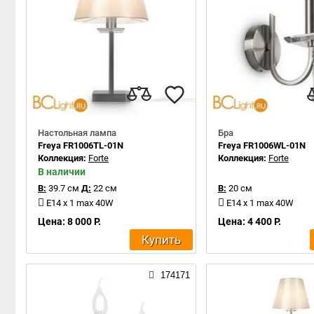
Настольная лампа
Бра
Freya FR1006TL-01N
Freya FR1006WL-01N
Коллекция:
Forte
Коллекция:
Forte
В наличии
В:
39.7 см
Д:
22 см
В:
20 см
E14 x 1 max 40W
E14 x 1 max 40W
Цена: 8 000 Р.
Цена: 4 400 Р.
Купить
174171