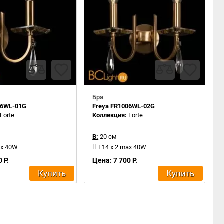
Бра
06WL-01G
Freya FR1006WL-02G
:
Forte
Коллекция:
Forte
В:
20 см
ax 40W
E14 x 2 max 40W
 Р.
Цена: 7 700 Р.
Купить
Купить