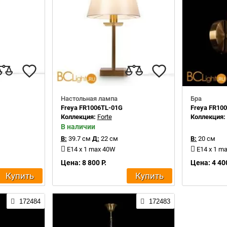
Настольная лампа
Бра
Freya FR1006TL-01G
Freya FR10
Коллекция:
Forte
Коллекция
В наличии
В:
39.7 см
Д:
22 см
В:
20 см
E14 x 1 max 40W
E14 x 1 m
Цена: 8 800 Р.
Цена: 4 400
Купить
Купить
172484
172483