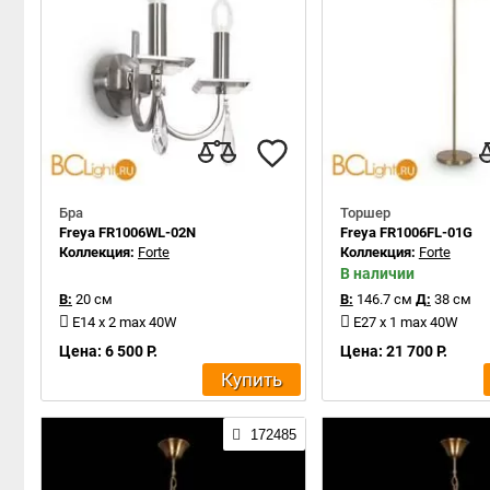
Бра
Торшер
Freya FR1006WL-02N
Freya FR1006FL-01G
Коллекция:
Forte
Коллекция:
Forte
В наличии
В:
20 см
В:
146.7 см
Д:
38 см
E14 x 2 max 40W
E27 x 1 max 40W
Цена: 6 500 Р.
Цена: 21 700 Р.
Купить
172485