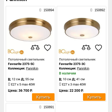
150894
150892
Потолочный светильник
Потолочный светильник
Favourite 2375-5C
Favourite 2375-3C
Коллекция:
Pannikin
Коллекция:
Pannikin
В наличии
В:
12 см
Д:
55 см
В:
10 см
Д:
41 см
E27 x 5 max 40W
E27 x 3 max 40W
Цена: 36 700 Р.
Цена: 22 200 Р.
Купить
Купить
150891