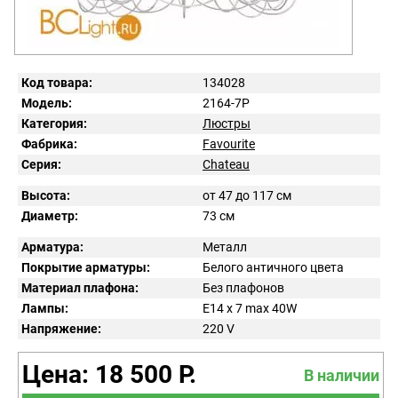
Код товара:
134028
Модель:
2164-7P
Категория:
Люстры
Фабрика:
Favourite
Серия:
Chateau
Высота:
от 47 до 117 см
Диаметр:
73 см
Арматура:
Металл
Покрытие арматуры:
Белого античного цвета
Материал плафона:
Без плафонов
Лампы:
E14 x 7 max 40W
Напряжение:
220
V
Цена: 18 500 Р.
В наличии