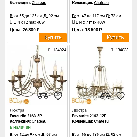
Коллекция:
Chateau
Коллекция:
Chateau
В:
от 65 до 135 см
Д:
92 см
В:
от 47 до 117 см
Д:
73 см
E14 x 12 max 40W
E14 x 7 max 40W
Цена: 26 300 Р.
Цена: 18 500 Р.
Купить
Купить
134024
134023
Люстра
Люстра
Favourite 2163-5P
Favourite 2163-12P
Коллекция:
Chateau
Коллекция:
Chateau
В наличии
В:
от 42 до 97 см
Д:
63 см
В:
от 65 до 135 см
Д:
92 см