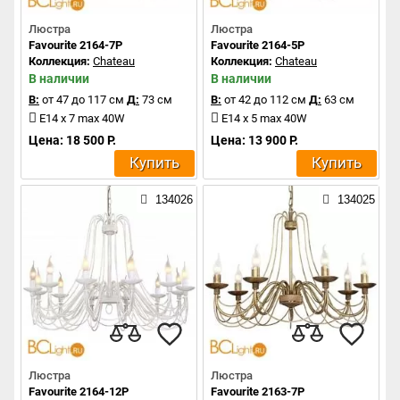
Люстра
Люстра
Favourite 2164-7P
Favourite 2164-5P
Коллекция:
Chateau
Коллекция:
Chateau
В наличии
В наличии
В:
от 47 до 117 см
Д:
73 см
В:
от 42 до 112 см
Д:
63 см
E14 x 7 max 40W
E14 x 5 max 40W
Цена: 18 500 Р.
Цена: 13 900 Р.
Купить
Купить
134026
134025
Люстра
Люстра
Favourite 2164-12P
Favourite 2163-7P