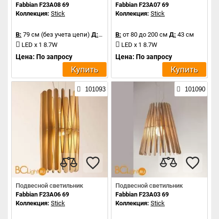
Fabbian F23A08 69
Fabbian F23A07 69
Коллекция:
Stick
Коллекция:
Stick
В:
79 см (без учета цепи)
Д:
50 см
В:
от 80 до 200 см
Д:
43 см
LED x 1 8.7W
LED x 1 8.7W
Цена: По запросу
Цена: По запросу
Купить
Купить
101093
101090
Подвесной светильник
Подвесной светильник
Fabbian F23A06 69
Fabbian F23A03 69
Коллекция:
Stick
Коллекция:
Stick