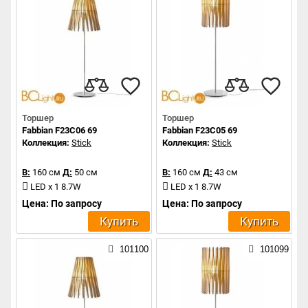
Торшер
Торшер
Fabbian F23C06 69
Fabbian F23C05 69
Коллекция:
Stick
Коллекция:
Stick
В:
160 см
Д:
50 см
В:
160 см
Д:
43 см
LED x 1 8.7W
LED x 1 8.7W
Цена: По запросу
Цена: По запросу
Купить
Купить
101100
101099