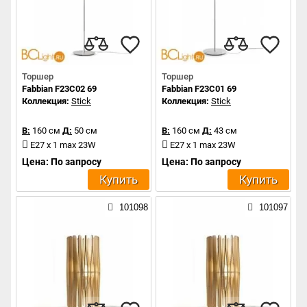
Торшер
Торшер
Fabbian F23C02 69
Fabbian F23C01 69
Коллекция:
Stick
Коллекция:
Stick
В:
160 см
Д:
50 см
В:
160 см
Д:
43 см
E27 x 1 max 23W
E27 x 1 max 23W
Цена: По запросу
Цена: По запросу
Купить
Купить
101098
101097