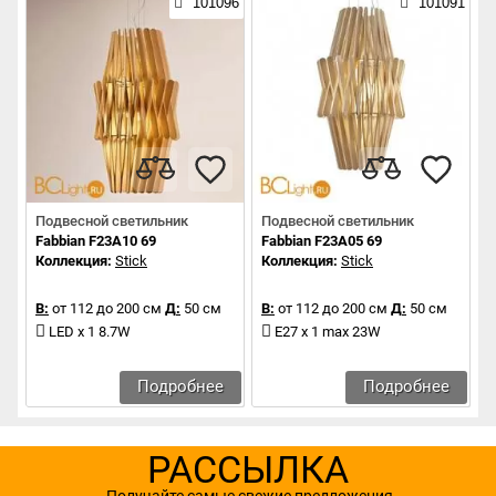
101096
101091
Подвесной светильник
Подвесной светильник
Fabbian F23A10 69
Fabbian F23A05 69
Коллекция:
Stick
Коллекция:
Stick
В:
от 112 до 200 см
Д:
50 см
В:
от 112 до 200 см
Д:
50 см
LED x 1 8.7W
E27 x 1 max 23W
Подробнее
Подробнее
РАССЫЛКА