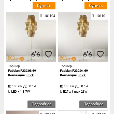
Купить
Купить
101104
101101
Торшер
Торшер
Fabbian F23C08 69
Fabbian F23C04 69
Коллекция:
Stick
Коллекция:
Stick
В:
185 см
Д:
50 см
В:
185 см
Д:
50 см
LED x 1 8.7W
E27 x 1 max 23W
Подробнее
Подробнее