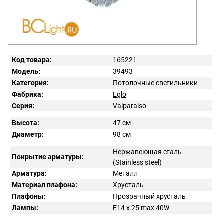
Код товара:
165221
Модель:
39493
Категория:
Потолочные светильники
Фабрика:
Eglo
Серия:
Valparaiso
Высота:
47 см
Диаметр:
98 см
Нержавеющая сталь
Покрытие арматуры:
(Stainless steel)
Арматура:
Металл
Материал плафона:
Хрусталь
Плафоны:
Прозрачный хрусталь
Лампы:
E14 x 25 max 40W