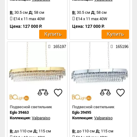
В:
30.5 см
Д:
58 см
В:
30.5 см
Д:
58 см
E14 x 11 max 40W
E14 x 11 max 40W
Цена: 127 000 Р.
Цена: 127 000 Р.
Купить
Купить
165197
165196
Подвесной светильник
Подвесной светильник
Eglo 39463
Eglo 39495
Коллекция:
Valparaiso
Коллекция:
Valparaiso
В:
до 110 см
Д:
115 см
В:
до 110 см
Д:
115 см