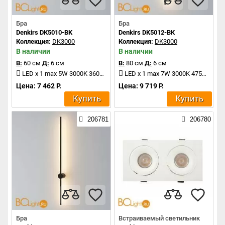
Бра
Бра
Denkirs DK5010-BK
Denkirs DK5012-BK
Коллекция:
DK3000
Коллекция:
DK3000
В наличии
В наличии
В:
60 см
Д:
6 см
В:
80 см
Д:
6 см
LED x 1 max 5W 3000K 360Lm
LED x 1 max 7W 3000K 475Lm
Цена: 7 462 Р.
Цена: 9 719 Р.
Купить
Купить
206781
206780
Бра
Встраиваемый светильник