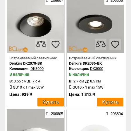
206807
206806
Встраиваемый светильник
Встраиваемый светильник
Denkirs DK2070-BK
Denkirs DK2036-BK
Коллекция:
DK3000
Коллекция:
DK3000
В наличии
В наличии
В:
3.55 см
Д:
7 см
В:
2.7 см
Д:
8.5 см
GU10 x 1 max 50W
GU10 x 1 max 15W
Цена: 939 Р.
Цена: 1 312 Р.
Купить
Купить
206805
206804