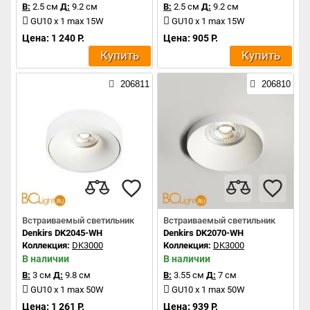
В:
2.5 см
Д:
9.2 см
В:
2.5 см
Д:
9.2 см
GU10 x 1 max 15W
GU10 x 1 max 15W
Цена: 1 240 Р.
Цена: 905 Р.
Купить
Купить
206811
206810
Встраиваемый светильник
Встраиваемый светильник
Denkirs DK2045-WH
Denkirs DK2070-WH
Коллекция:
DK3000
Коллекция:
DK3000
В наличии
В наличии
В:
3 см
Д:
9.8 см
В:
3.55 см
Д:
7 см
GU10 x 1 max 50W
GU10 x 1 max 50W
Цена: 1 261 Р.
Цена: 939 Р.