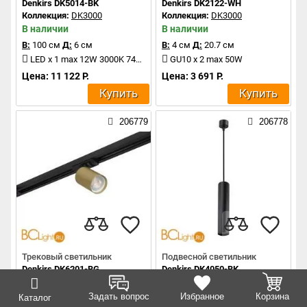
Denkirs DK5014-BK
Denkirs DK2122-WH
Коллекция:
DK3000
Коллекция:
DK3000
В наличии
В наличии
В:
100 см
Д:
6 см
В:
4 см
Д:
20.7 см
LED x 1 max 12W 3000K 740Lm
GU10 x 2 max 50W
Цена: 11 122 Р.
Цена: 3 691 Р.
Купить
Купить
206779
206778
Трековый светильник
Подвесной светильник
Denkirs DK6201-BG
Denkirs DK4050-BK
Коллекция:
DK3000
Коллекция:
DK3000
В наличии
В наличии
Задать вопрос
Избранное
Корзина
Каталог