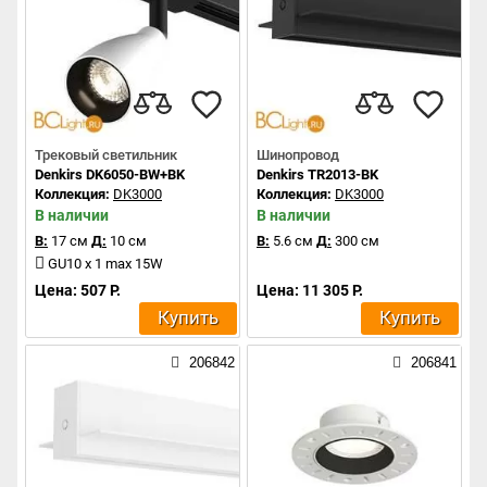
Трековый светильник
Шинопровод
Denkirs DK6050-BW+BK
Denkirs TR2013-BK
Коллекция:
DK3000
Коллекция:
DK3000
В наличии
В наличии
В:
17 см
Д:
10 см
В:
5.6 см
Д:
300 см
GU10 x 1 max 15W
Цена: 507 Р.
Цена: 11 305 Р.
Купить
Купить
206842
206841