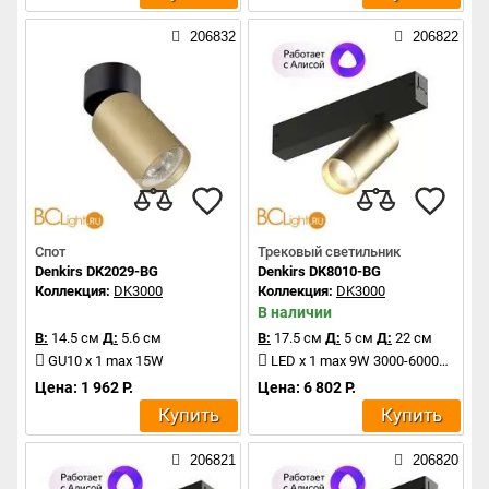
206832
206822
Спот
Трековый светильник
Denkirs DK2029-BG
Denkirs DK8010-BG
Коллекция:
DK3000
Коллекция:
DK3000
В наличии
В:
14.5 см
Д:
5.6 см
В:
17.5 см
Д:
5 см
Д:
22 см
GU10 x 1 max 15W
LED x 1 max 9W 3000-6000K 780Lm
Цена: 1 962 Р.
Цена: 6 802 Р.
Купить
Купить
206821
206820