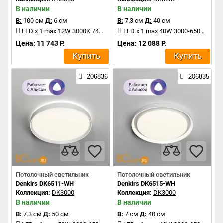
В наличии
В наличии
В:
100 см
Д:
6 см
В:
7.3 см
Д:
40 см
LED x 1 max 12W 3000K 740Lm
LED x 1 max 40W 3000-6500K 2000Lm
Цена: 11 743 Р.
Цена: 12 088 Р.
Купить
Купить
206836
206835
Потолочный светильник
Потолочный светильник
Denkirs DK6511-WH
Denkirs DK6515-WH
Коллекция:
DK3000
Коллекция:
DK3000
В наличии
В наличии
В:
7.3 см
Д:
50 см
В:
7 см
Д:
40 см