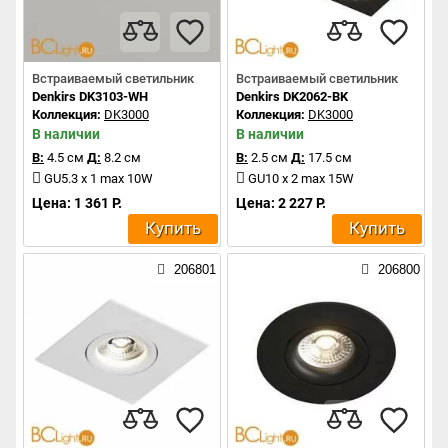
Встраиваемый светильник
Встраиваемый светильник
Denkirs DK3103-WH
Denkirs DK2062-BK
Коллекция:
DK3000
Коллекция:
DK3000
В наличии
В наличии
В:
4.5 см
Д:
8.2 см
В:
2.5 см
Д:
17.5 см
GU5.3 x 1 max 10W
GU10 x 2 max 15W
Цена: 1 361 Р.
Цена: 2 227 Р.
Купить
Купить
206801
206800