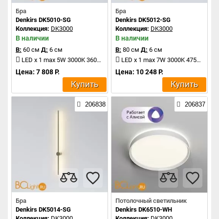
Бра
Бра
Denkirs DK5010-SG
Denkirs DK5012-SG
Коллекция:
DK3000
Коллекция:
DK3000
В наличии
В наличии
В:
60 см
Д:
6 см
В:
80 см
Д:
6 см
LED x 1 max 5W 3000K 360Lm
LED x 1 max 7W 3000K 475Lm
Цена: 7 808 Р.
Цена: 10 248 Р.
Купить
Купить
206838
206837
Бра
Потолочный светильник
Denkirs DK5014-SG
Denkirs DK6510-WH
Коллекция:
DK3000
Коллекция:
DK3000