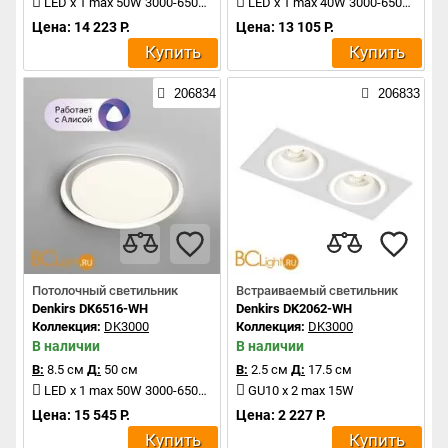
LED x 1 max 50W 3000-6500K 2500Lm
LED x 1 max 40W 3000-6500K 2000Lm
Цена: 14 223 Р.
Цена: 13 105 Р.
Купить
Купить
206834
206833
Потолочный светильник
Встраиваемый светильник
Denkirs DK6516-WH
Denkirs DK2062-WH
Коллекция:
DK3000
Коллекция:
DK3000
В наличии
В наличии
В:
8.5 см
Д:
50 см
В:
2.5 см
Д:
17.5 см
LED x 1 max 50W 3000-6500K 2500Lm
GU10 x 2 max 15W
Цена: 15 545 Р.
Цена: 2 227 Р.
Купить
Купить