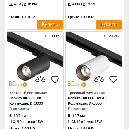
В:
4 см
Д:
16 см
В:
4 см
Д:
16 см
Цена: 1 118 Р.
Цена: 1 118 Р.
Купить
Купить
206852
206851
Трековый светильник
Трековый светильник
Denkirs DK6060-BK
Denkirs DK6060-BW+BK
Коллекция:
DK3000
Коллекция:
DK3000
В наличии
В наличии
В:
15.7 см
В:
15.7 см
GU10 x 1 max 15W
GU10 x 1 max 15W
Цена: 2 023 Р.
Цена: 1 618 Р.