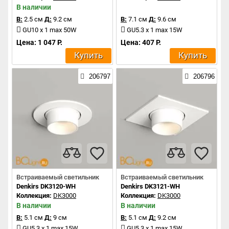
В наличии
В:
2.5 см
Д:
9.2 см
В:
7.1 см
Д:
9.6 см
GU10 x 1 max 50W
GU5.3 x 1 max 15W
Цена: 1 047 Р.
Цена: 407 Р.
Купить
Купить
206797
206796
Встраиваемый светильник
Встраиваемый светильник
Denkirs DK3120-WH
Denkirs DK3121-WH
Коллекция:
DK3000
Коллекция:
DK3000
В наличии
В наличии
В:
5.1 см
Д:
9 см
В:
5.1 см
Д:
9.2 см
GU5.3 x 1 max 15W
GU5.3 x 1 max 15W