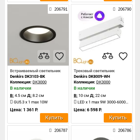
206791
206790
Встраиваемый светильник
Трековый светильник
Denkirs DK3103-BK
Denkirs DK8009-WH
Коллекция:
DK3000
Коллекция:
DK3000
В наличии
В наличии
В:
4.5 см
Д:
8.2 см
В:
10 см
Д:
22 см
GU5.3 x 1 max 10W
LED x 1 max 9W 3000-6000K 760Lm
Цена: 1 361 Р.
Цена: 6 598 Р.
Купить
Купить
206787
206786