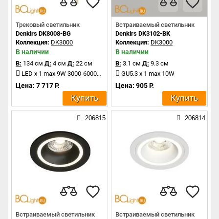
Трековый светильник
Встраиваемый светильник
Denkirs DK8008-BG
Denkirs DK3102-BK
Коллекция:
DK3000
Коллекция:
DK3000
В наличии
В наличии
В:
134 см
Д:
4 см
Д:
22 см
В:
3.1 см
Д:
9.3 см
LED x 1 max 9W 3000-6000K 770Lm
GU5.3 x 1 max 10W
Цена: 7 717 Р.
Цена: 905 Р.
Купить
Купить
206815
206814
Встраиваемый светильник
Встраиваемый светильник