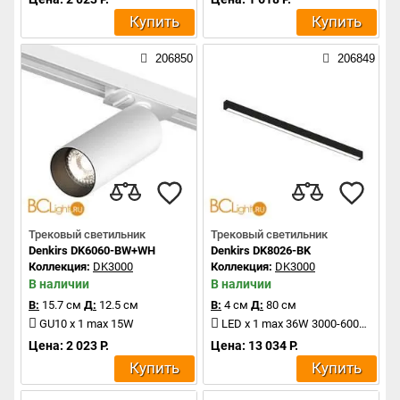
Купить
Купить
206850
206849
Трековый светильник
Трековый светильник
Denkirs DK6060-BW+WH
Denkirs DK8026-BK
Коллекция:
DK3000
Коллекция:
DK3000
В наличии
В наличии
В:
15.7 см
Д:
12.5 см
В:
4 см
Д:
80 см
GU10 x 1 max 15W
LED x 1 max 36W 3000-6000K 3040Lm
Цена: 2 023 Р.
Цена: 13 034 Р.
Купить
Купить