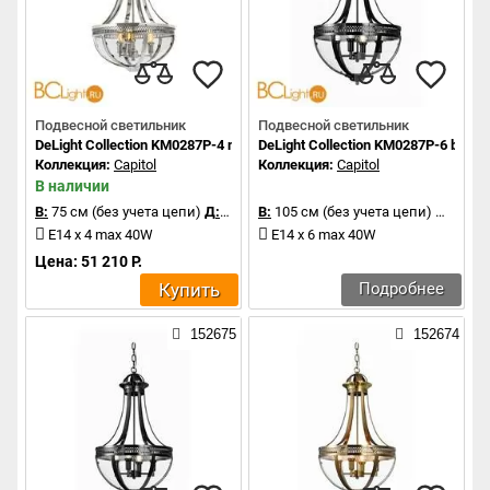
Подвесной светильник
Подвесной светильник
DeLight Collection KM0287P-4 nickel
DeLight Collection KM0287P-6 black
Коллекция:
Capitol
Коллекция:
Capitol
В наличии
В:
75 см (без учета цепи)
Д:
43 см
В:
105 см (без учета цепи)
Д:
60 с
E14 x 4 max 40W
E14 x 6 max 40W
Цена: 51 210 Р.
Купить
Подробнее
152675
152674