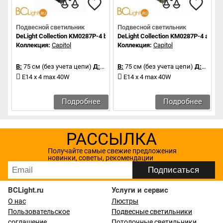
Подвесной светильник
Подвесной светильник
DeLight Collection KM0287P-4 black
DeLight Collection KM0287P-4 antiqu
Коллекция:
Capitol
Коллекция:
Capitol
В:
75 см (без учета цепи)
Д:
43 см
В:
75 см (без учета цепи)
Д:
43 см
E14 x 4 max 40W
E14 x 4 max 40W
Подробнее
Подробнее
РАССЫЛКА
Получайте самые свежие предложения
новинки, советы, рекомендации
BCLight.ru
Услуги и сервис
О нас
Люстры
Пользовательское
Подвесные светильники
соглашение
Потолочные светильники