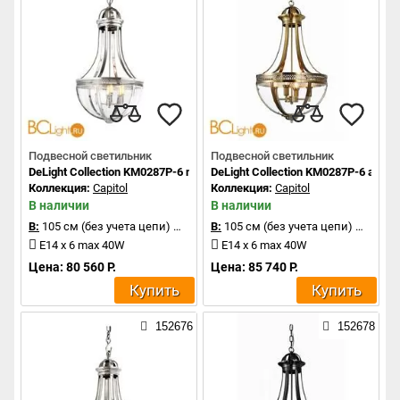
Подвесной светильник
Подвесной светильник
DeLight Collection KM0287P-6 nickel
DeLight Collection KM0287P-6 antiqu
Коллекция:
Capitol
Коллекция:
Capitol
В наличии
В наличии
В:
105 см (без учета цепи)
Д:
60 см
В:
105 см (без учета цепи)
Д:
60 с
E14 x 6 max 40W
E14 x 6 max 40W
Цена: 80 560 Р.
Цена: 85 740 Р.
Купить
Купить
152676
152678