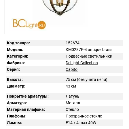
Код товара:
152674
Модель:
KM0287P-4 antique brass
Категория:
Подвесные светильники
Фабрика:
DeLight Collection
Серия:
Capitol
Высота:
75 см (без учета цепи)
Диаметр:
43 см
Покрытие арматуры:
Латунь
Арматура:
Металл
Материал плафона:
Стекло
Плафоны:
Прозрачное стекло
Лампы:
E14 x 4 max 40W