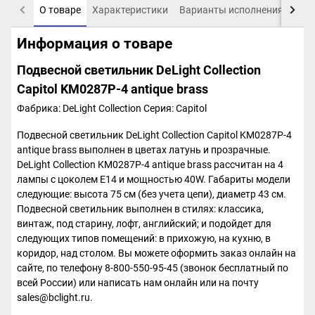
О товаре
Характеристики
Варианты исполнения
Пох
Информация о товаре
Подвесной светильник DeLight Collection
Capitol KM0287P-4 antique brass
Фабрика: DeLight Collection
Серия: Capitol
Подвесной светильник DeLight Collection Capitol KM0287P-4
antique brass выполнен в цветах латунь и прозрачные.
DeLight Collection KM0287P-4 antique brass рассчитан на 4
лампы с цоколем E14 и мощностью 40W. Габариты модели
следующие: высота 75 см (без учета цепи), диаметр 43 см.
Подвесной светильник выполнен в стилях: классика,
винтаж, под старину, лофт, английский; и подойдет для
следующих типов помещений: в прихожую, на кухню, в
коридор, над столом. Вы можете оформить заказ онлайн на
сайте, по телефону 8-800-550-95-45 (звонок бесплатный по
всей России) или написать нам онлайн или на почту
sales@bclight.ru.