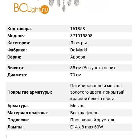
Код товара:
161858
Модель:
371015808
Категория:
Люстры
Фабрика:
De Markt
Серия:
Аврора
Высота:
85 см (без учета цепи)
Диаметр:
70 см
Патинированный металл
Покрытие арматуры:
золотого цвета, покрытый
краской белого цвета
Арматура:
Металл
Материал плафона:
Без плафонов
Подвески:
Прозрачный хрусталь
Лампы:
E14 x 8 max 60W