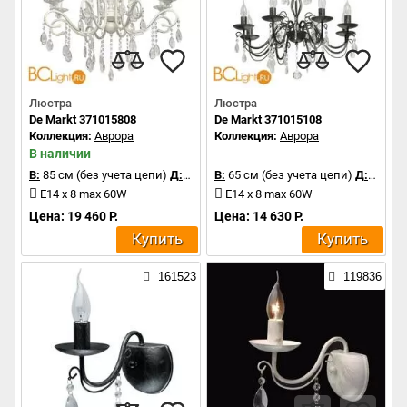
Люстра
Люстра
De Markt 371015808
De Markt 371015108
Коллекция:
Аврора
Коллекция:
Аврора
В наличии
В:
85 см (без учета цепи)
Д:
70 см
В:
65 см (без учета цепи)
Д:
62 см
E14 x 8 max 60W
E14 x 8 max 60W
Цена: 19 460 Р.
Цена: 14 630 Р.
Купить
Купить
161523
119836