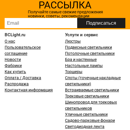
РАССЫЛКА
Получайте самые свежие предложения
новинки, советы, рекомендации
BCLight.ru
Услуги и сервис
О нас
Люстры
Пользовательское
Подвесные светильники
соглашение
Потолочные светильники
Новости
Бра и настенные
Фабрики
Настольные лампы
Как купить
Торшеры
Оплата / Доставка
Споты (точечные накладные
Распродажа
светильники)
Контактная информация
Встраиваемые светильники
Трековые светильники
Шинопровод для трековых
светильников
Уличные светильники
Садово-парковые фонари
Светодиодная лента