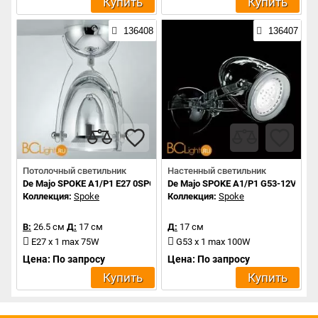
Купить
Купить
136408
136407
Потолочный светильник
Настенный светильник
De Majo SPOKE A1/P1 E27 0SPOK0A15
De Majo SPOKE A1/P1 G53-12V 0S
Коллекция:
Spoke
Коллекция:
Spoke
В:
26.5 см
Д:
17 см
Д:
17 см
E27 x 1 max 75W
G53 x 1 max 100W
Цена: По запросу
Цена: По запросу
Купить
Купить