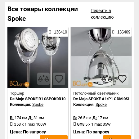
Все товары коллекции
Перейти в
коллекцию
Spoke
136410
136409
Торшер
Потолочный светильник
De Majo SPOKE R1 0SPOK0R10
De Majo SPOKE A1/P1 CDM 0SPOK0
Коллекция:
Spoke
Коллекция:
Spoke
В:
174 см
Д:
31 см
В:
26.5 см
Д:
17 см
G53 x 1 max 100W
GX8.5 x 1 max 35W
Цена: По запросу
Цена: По запросу