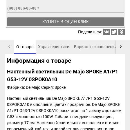
(999) 999-99-99
*
КУПИТЬ В ОДИН КЛИК
Поделиться:
О товаре
Характеристики
Варианты исполнения
Пох
Информация о товаре
Настенный светильник De Majo SPOKE A1/P1
G53-12V 0SPOK0A10
Фабрика: De Majo
Серия: Spoke
Настенный светильник De Majo SPOKE A1/P1 G53-12V
0SPOK0A10 выполнен в цветах прозрачное. De Majo SPOKE
A1/P1 G53-12V 0SPOK0A10 рассчитан на 1 лампу с цоколем
G53 и мощностью 100W. Габариты модели следующие: ,
диаметр 17 см. Настенный светильник выполнен в стилях:
современный, хай-тек; и подойдет для следующих типов