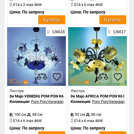
E14 x 2 max 46W
E14 x 6 max 46W
Цена: По запросу
Цена: По запросу
Купить
Купить
136618
136617
Люстра
Люстра
De Majo VENEDIG POM PON K6 0VENE0K60
De Majo AFRICA POM PON K6 0AFR
Коллекция:
Pom Pon/Venegiano
Коллекция:
Pom Pon/Venegiano
В:
100 см
Д:
88 см
В:
92 см
Д:
86 см
E14 x 6 max 46W
E14 x 6 max 46W
Цена: По запросу
Цена: По запросу