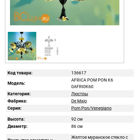
Код товара:
136617
AFRICA POM PON K6
Модель:
0AFRI0K60
Категория:
Люстры
Фабрика:
De Majo
Серия:
Pom Pon/Venegiano
Высота:
92 см
Диаметр:
86 см
Желтое муранское стекло с