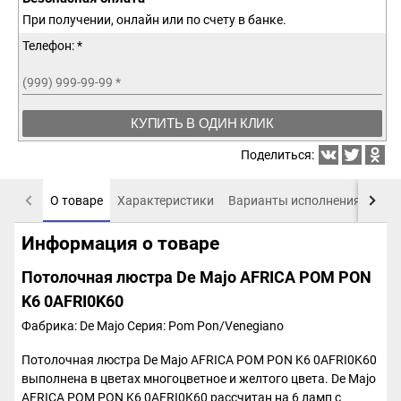
При получении, онлайн или по счету в банке.
Телефон: *
(999) 999-99-99
*
КУПИТЬ В ОДИН КЛИК
Поделиться:
О товаре
Характеристики
Варианты исполнения
Пох
Информация о товаре
Потолочная люстра De Majo AFRICA POM PON
K6 0AFRI0K60
Фабрика: De Majo
Серия: Pom Pon/Venegiano
Потолочная люстра De Majo AFRICA POM PON K6 0AFRI0K60
выполнена в цветах многоцветное и желтого цвета. De Majo
AFRICA POM PON K6 0AFRI0K60 рассчитан на 6 ламп с