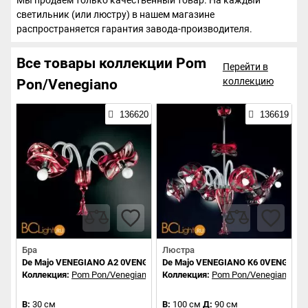
Мы продаем только качественный товар. На каждый
светильник (или люстру) в нашем магазине
распространяется гарантия завода-производителя.
Все товары коллекции Pom
Перейти в
коллекцию
Pon/Venegiano
136620
136619
Бра
Люстра
De Majo VENEGIANO A2 0VENG0A20
De Majo VENEGIANO K6 0VENG0K60
Коллекция:
Pom Pon/Venegiano
Коллекция:
Pom Pon/Venegiano
В:
30 см
В:
100 см
Д:
90 см